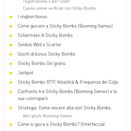
registrazione o per soldi?
Doppio gioco
No
Casinò online verificati con Sticky Bombs
I migliori bonus
Giochi bonus
Free Spins, Multiplier, Sticky Wild,
Random Wilds
Come giocare a Sticky Bombs (Booming Games)
Volatilità
Middle
Schermate di Sticky Bombs
Slot 3D
No
Simboli Wild e Scatter
Respin
No
Giochi di bonus Sticky Bombs
Giri gratis
Sì
Sticky Bombs Giri gratis
Jackpot
Sticky Bombs RTP, Volatilità & Frequenza dei Colpi
Confronto tra Sticky Bombs (Booming Games) e le
sue controparti
Strategia: Come vincere alla slot Sticky Bombs
Altri giochi Booming Games
Come si gioca a Sticky Bombs? (Interfaccia)