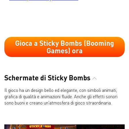
Gioca a Sticky Bombs (Booming
Games) ora
Schermate di Sticky Bombs
Il gioco ha un design bello ed elegante, con simboli animati,
grafica di qualità e animazioni fluide. Anche gli effetti sonori
sono buoni e creano un'atmosfera di gioco straordinaria.