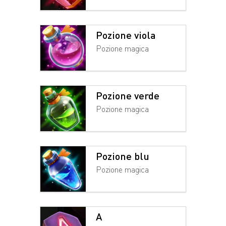
Pozione viola
Pozione magica
Pozione verde
Pozione magica
Pozione blu
Pozione magica
A