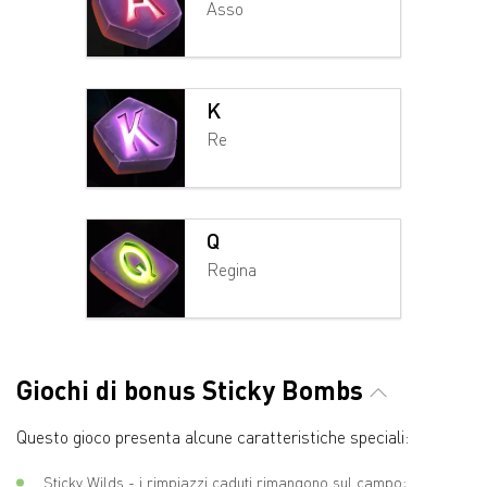
Asso
K
Re
Q
Regina
Giochi di bonus Sticky Bombs
Questo gioco presenta alcune caratteristiche speciali:
Sticky Wilds - i rimpiazzi caduti rimangono sul campo;