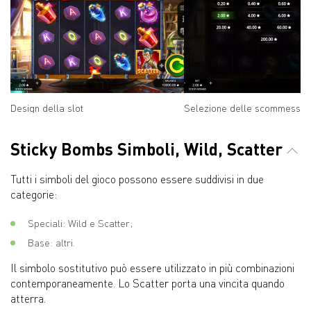
Design della slot
Selezione delle scommesse
Sticky Bombs Simboli, Wild, Scatter
Tutti i simboli del gioco possono essere suddivisi in due
categorie:
Speciali: Wild e Scatter;
Base: altri.
Il simbolo sostitutivo può essere utilizzato in più combinazioni
contemporaneamente. Lo Scatter porta una vincita quando
atterra.