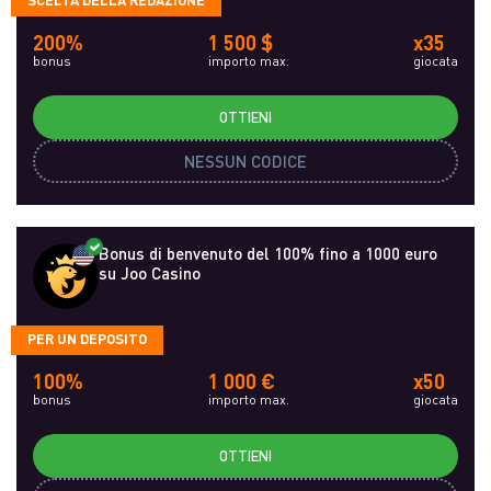
200%
1 500 $
x35
bonus
importo max.
giocata
OTTIENI
NESSUN CODICE
Bonus di benvenuto del 100% fino a 1000 euro
su Joo Casino
PER UN DEPOSITO
100%
1 000 €
x50
bonus
importo max.
giocata
OTTIENI