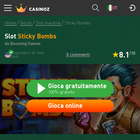
Casinoz
GIOCA
IT
Home
Giochi
Slot machine
Sticky Bombs
Slot
Sticky Bombs
da Booming Games
8.1
Disponibile da Stati
/10
0 commenti
Uniti
Gioca gratuitamente
100% gratuito
Gioca online