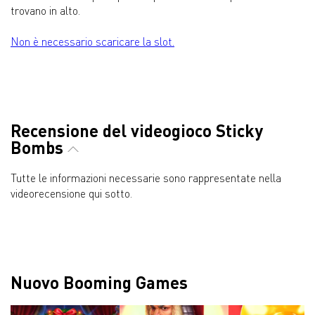
trovano in alto.
Non è necessario scaricare la slot.
Recensione del videogioco Sticky
Bombs
Tutte le informazioni necessarie sono rappresentate nella
videorecensione qui sotto.
Nuovo Booming Games