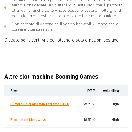
saldo. Considerate la volatilità di questa slot, che è piuttosto
alta, quindi anche se le vincite possono essere molto grandi,
per ottenere questo risultato, dovrete fare molte puntate.
Non cercate di vincere se il vostro bankroll vi impedisce di
correre ulteriori rischi.
Giocate per divertirvi e per ottenere solo emozioni positive.
Altre slot machine Booming Games
Slot
RTP
Volatilità
M
Buffalo Hold And Win Extreme 10000
95.90 %
High
Blockchain Megaways
96.50 %
High