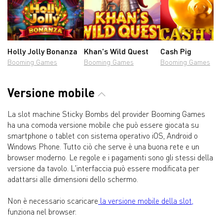
Holly Jolly Bonanza
Khan's Wild Quest
Cash Pig
Booming Games
Booming Games
Booming Games
Versione mobile
La slot machine Sticky Bombs del provider Booming Games
ha una comoda versione mobile che può essere giocata su
smartphone o tablet con sistema operativo iOS, Android o
Windows Phone. Tutto ciò che serve è una buona rete e un
browser moderno. Le regole e i pagamenti sono gli stessi della
versione da tavolo. L'interfaccia può essere modificata per
adattarsi alle dimensioni dello schermo.
Non è necessario scaricare
la versione mobile della slot,
funziona nel browser.