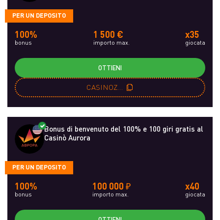
PER UN DEPOSITO
100%
1 500 €
x35
bonus
importo max.
giocata
OTTIENI
CASINOZRU
Bonus di benvenuto del 100% e 100 giri gratis al
Casinò Aurora
PER UN DEPOSITO
100%
100 000 ₽
x40
bonus
importo max.
giocata
OTTIENI