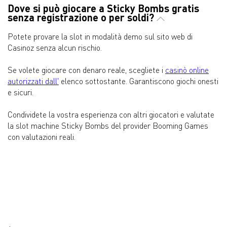
Dove si può giocare a Sticky Bombs gratis
senza registrazione o per soldi?
Potete provare la slot in modalità demo sul sito web di
Casinoz senza alcun rischio.
Se volete giocare con denaro reale, scegliete i
casinò online
autorizzati dall'
elenco sottostante. Garantiscono giochi onesti
e sicuri.
Condividete la vostra esperienza con altri giocatori e valutate
la slot machine Sticky Bombs del provider Booming Games
con valutazioni reali.