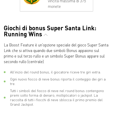
vincita massima di 375
monete
Giochi di bonus Super Santa Link:
Running Wins
La Boost Feature è un'opzione speciale del gioco Super Santa
Link che si attiva quando due simboli Bonus appaiono sul
primo e sul terzo rullo e un simbolo Super Bonus appare sul
secondo rullo (centrale).
All'inizio del round bonus, il giocatore riceve tre giri extra.
Ogni nuovo fiocco di neve bonus riporta il conteggio dei giri a
tre.
Tutti i simboli del fiocco di neve nel round bonus contengono
premi sotto forma di denaro, moltiplicatori o jackpot. La
raccolta di tutti i fiocchi di neve sblocca il primo premio del
Grand Jackpot.