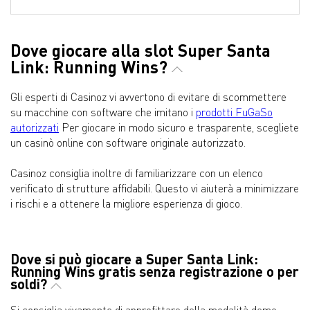
Dove giocare alla slot Super Santa
Link: Running Wins?
Gli esperti di Casinoz vi avvertono di evitare di scommettere
su macchine con software che imitano i
prodotti FuGaSo
autorizzati
Per giocare in modo sicuro e trasparente, scegliete
un casinò online con software originale autorizzato.
Casinoz consiglia inoltre di familiarizzare con un elenco
verificato di strutture affidabili. Questo vi aiuterà a minimizzare
i rischi e a ottenere la migliore esperienza di gioco.
Dove si può giocare a Super Santa Link:
Running Wins gratis senza registrazione o per
soldi?