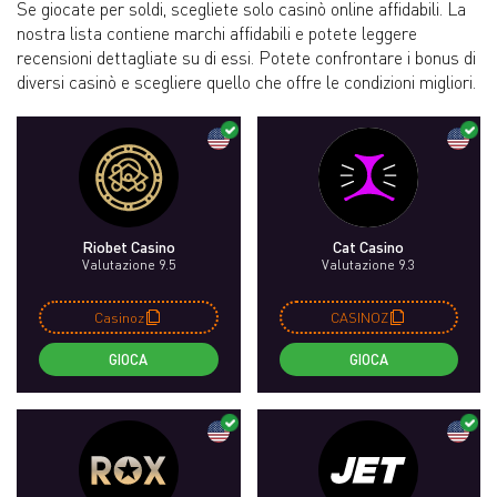
Se giocate per soldi, scegliete solo casinò online affidabili. La
nostra lista contiene marchi affidabili e potete leggere
recensioni dettagliate su di essi. Potete confrontare i bonus di
diversi casinò e scegliere quello che offre le condizioni migliori.
Riobet Casino
Cat Casino
Valutazione 9.5
Valutazione 9.3
Casinoz
CASINOZ
GIOCA
GIOCA