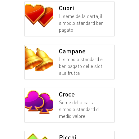
Cuori
Il seme della carta, il
simbolo standard ben
pagato
Campane
Il simbolo standard e
ben pagato delle slot
alla frutta
Croce
Seme della carta,
simbolo standard di
medio valore
Picchi