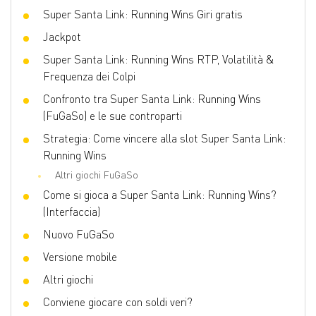
Super Santa Link: Running Wins Giri gratis
Jackpot
Super Santa Link: Running Wins RTP, Volatilità &
Frequenza dei Colpi
Confronto tra Super Santa Link: Running Wins
(FuGaSo) e le sue controparti
Strategia: Come vincere alla slot Super Santa Link:
Running Wins
Altri giochi FuGaSo
Come si gioca a Super Santa Link: Running Wins?
(Interfaccia)
Nuovo FuGaSo
Versione mobile
Altri giochi
Conviene giocare con soldi veri?