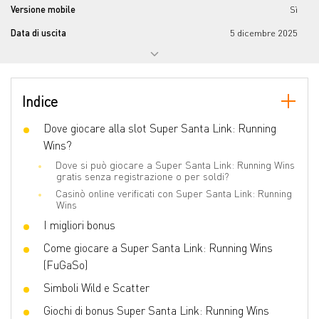
Versione mobile
Sì
Data di uscita
5 dicembre 2025
Jackpot progressivo
No
Numero di rulli
3
Indice
Numero di linee
5
Joker wild
Dove giocare alla slot Super Santa Link: Running
Sì
Wins?
Scatter
No
Dove si può giocare a Super Santa Link: Running Wins
Doppio gioco
No
gratis senza registrazione o per soldi?
Casinò online verificati con Super Santa Link: Running
Giochi bonus
Bonus Feature, Running Wins Feature,
Wins
Running Wins Jackpots, Boost Feature,
Lucky Riches Feature, Multiplyling Wilds
I migliori bonus
Volatilità
High
Come giocare a Super Santa Link: Running Wins
Slot 3D
Sì
(FuGaSo)
Respin
Simboli Wild e Scatter
Sì
Giochi di bonus Super Santa Link: Running Wins
Giri gratis
No