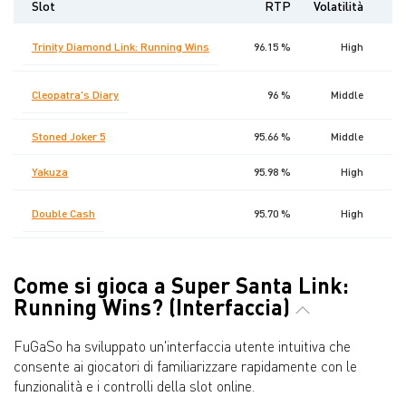
Slot
RTP
Volatilità
M
Trinity Diamond Link: Running Wins
96.15 %
High
Cleopatra's Diary
96 %
Middle
Stoned Joker 5
95.66 %
Middle
Yakuza
95.98 %
High
Double Cash
95.70 %
High
Come si gioca a Super Santa Link:
Running Wins? (Interfaccia)
FuGaSo ha sviluppato un'interfaccia utente intuitiva che
consente ai giocatori di familiarizzare rapidamente con le
funzionalità e i controlli della slot online.