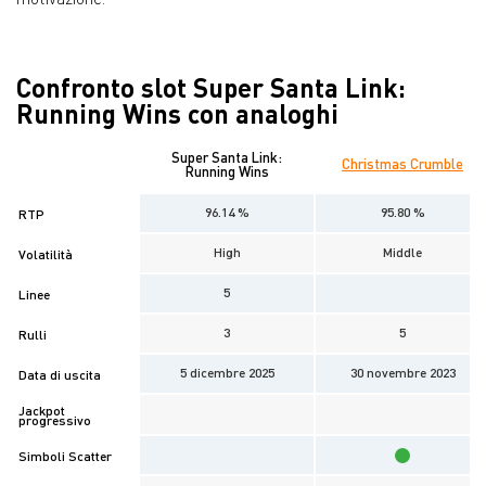
Confronto slot Super Santa Link:
Running Wins con analoghi
Super Santa Link:
Christmas Crumble
Running Wins
96.14 %
95.80 %
RTP
High
Middle
Volatilità
5
Linee
3
5
Rulli
5 dicembre 2025
30 novembre 2023
Data di uscita
Jackpot
progressivo
Simboli Scatter