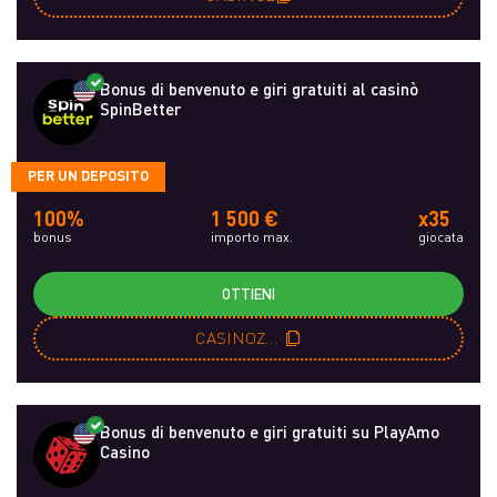
Bonus di benvenuto e giri gratuiti al casinò
SpinBetter
PER UN DEPOSITO
100%
1 500 €
x35
bonus
importo max.
giocata
OTTIENI
CASINOZRU
Bonus di benvenuto e giri gratuiti su PlayAmo
Casino