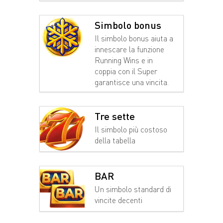
Simbolo bonus
Il simbolo bonus aiuta a
innescare la funzione
Running Wins e in
coppia con il Super
garantisce una vincita.
Tre sette
Il simbolo più costoso
della tabella
BAR
Un simbolo standard di
vincite decenti