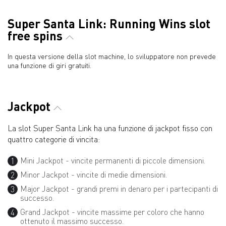
Super Santa Link: Running Wins slot
free spins
In questa versione della slot machine, lo sviluppatore non prevede
una funzione di giri gratuiti.
Jackpot
La slot Super Santa Link ha una funzione di jackpot fisso con
quattro categorie di vincita:
Mini Jackpot - vincite permanenti di piccole dimensioni.
Minor Jackpot - vincite di medie dimensioni.
Major Jackpot - grandi premi in denaro per i partecipanti di
successo.
Grand Jackpot - vincite massime per coloro che hanno
ottenuto il massimo successo.