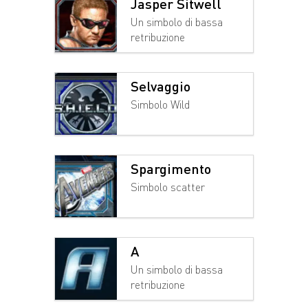
Jasper Sitwell
Un simbolo di bassa
retribuzione
Selvaggio
Simbolo Wild
Spargimento
Simbolo scatter
A
Un simbolo di bassa
retribuzione