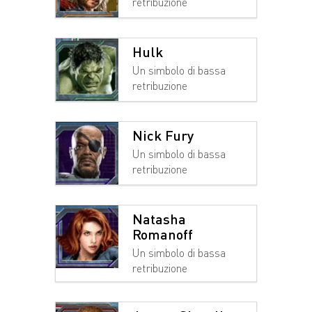
retribuzione
Hulk
Un simbolo di bassa
retribuzione
Nick Fury
Un simbolo di bassa
retribuzione
Natasha
Romanoff
Un simbolo di bassa
retribuzione