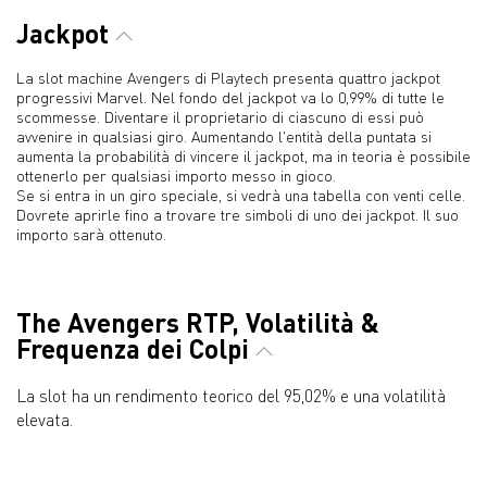
Jackpot
La slot machine Avengers di Playtech presenta quattro jackpot
progressivi Marvel. Nel fondo del jackpot va lo 0,99% di tutte le
scommesse. Diventare il proprietario di ciascuno di essi può
avvenire in qualsiasi giro. Aumentando l'entità della puntata si
aumenta la probabilità di vincere il jackpot, ma in teoria è possibile
ottenerlo per qualsiasi importo messo in gioco.
Se si entra in un giro speciale, si vedrà una tabella con venti celle.
Dovrete aprirle fino a trovare tre simboli di uno dei jackpot. Il suo
importo sarà ottenuto.
The Avengers RTP, Volatilità &
Frequenza dei Colpi
La slot ha un rendimento teorico del 95,02% e una volatilità
elevata.