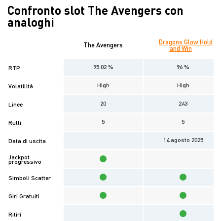
Confronto slot The Avengers con
analoghi
Dragons Glow Hold
The Avengers
and Win
95.02 %
96 %
RTP
High
High
Volatilità
20
243
Linee
5
5
Rulli
14 agosto 2025
Data di uscita
Jackpot
progressivo
Simboli Scatter
Giri Gratuiti
Ritiri