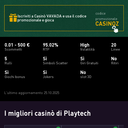
codice
Iscriviti a Casinò VAVADA e usa il codice
promozionale
promozionale e gioca
CASINOZ
0.01 - 500 €
95.02%
High
20
Scommetti
RTP
Volatilità
Linee
5
Sì
Sì
No
Rulli
Simboli Scatter
Giri Gratuiti
Ritiri
Sì
Sì
No
Giochi bonus
Jokers
slot 3D
L'ultimo aggiornamento 25.10.2025
I migliori casinò di Playtech