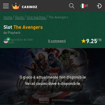
IT
Home
Giochi
Slot machine
The Avengers
Slot
The Avengers
da Playtech
9.25
Disponibile da Stati
/10
0 commenti
Uniti
Il gioco è attualmente non disponibile
Vai al casino dove è disponibile