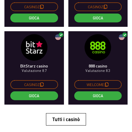
CASINOZ
CASINOZ
GIOCA
GIOCA
BitStarz casino
888 casino
Valutazione 8.7
Valutazione 8.3
CASINOZ
WELCOME
GIOCA
GIOCA
Tutti i casinò