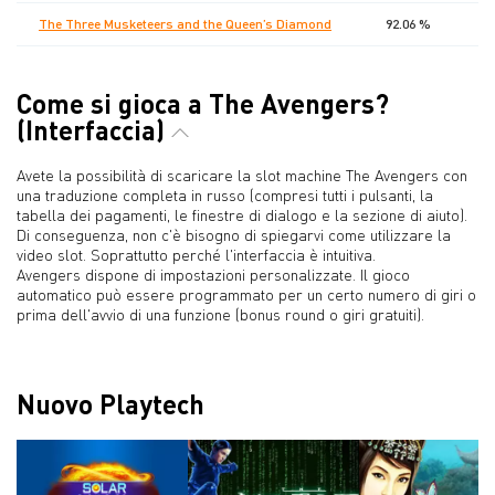
The Three Musketeers and the Queen’s Diamond
92.06 %
Come si gioca a The Avengers?
(Interfaccia)
Avete la possibilità di scaricare la slot machine The Avengers con
una traduzione completa in russo (compresi tutti i pulsanti, la
tabella dei pagamenti, le finestre di dialogo e la sezione di aiuto).
Di conseguenza, non c'è bisogno di spiegarvi come utilizzare la
video slot. Soprattutto perché l'interfaccia è intuitiva.
Avengers dispone di impostazioni personalizzate. Il gioco
automatico può essere programmato per un certo numero di giri o
prima dell'avvio di una funzione (bonus round o giri gratuiti).
Nuovo Playtech