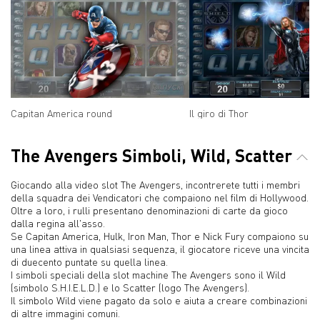
Capitan America round
Il giro di Thor
The Avengers Simboli, Wild, Scatter
Giocando alla video slot The Avengers, incontrerete tutti i membri
della squadra dei Vendicatori che compaiono nel film di Hollywood.
Oltre a loro, i rulli presentano denominazioni di carte da gioco
dalla regina all'asso.
Se Capitan America, Hulk, Iron Man, Thor e Nick Fury compaiono su
una linea attiva in qualsiasi sequenza, il giocatore riceve una vincita
di duecento puntate su quella linea.
I simboli speciali della slot machine The Avengers sono il Wild
(simbolo S.H.I.E.L.D.) e lo Scatter (logo The Avengers).
Il simbolo Wild viene pagato da solo e aiuta a creare combinazioni
di altre immagini comuni.