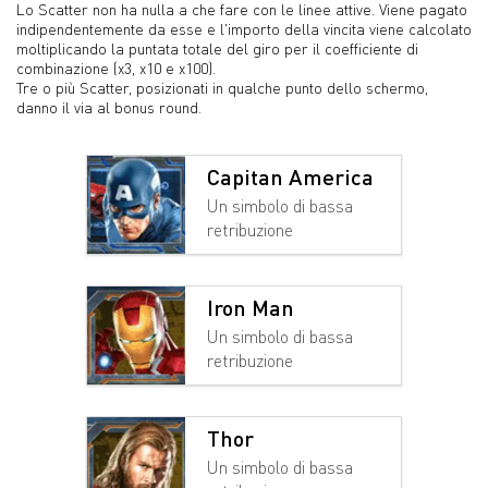
Lo Scatter non ha nulla a che fare con le linee attive. Viene pagato
indipendentemente da esse e l'importo della vincita viene calcolato
moltiplicando la puntata totale del giro per il coefficiente di
combinazione (x3, x10 e x100).
Tre o più Scatter, posizionati in qualche punto dello schermo,
danno il via al bonus round.
Capitan America
Un simbolo di bassa
retribuzione
Iron Man
Un simbolo di bassa
retribuzione
Thor
Un simbolo di bassa