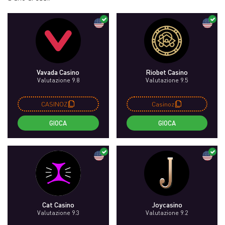
Vavada Casino
Riobet Casino
Valutazione 9.8
Valutazione 9.5
CASINOZ
Casinoz
GIOCA
GIOCA
Cat Casino
Joycasino
Valutazione 9.3
Valutazione 9.2