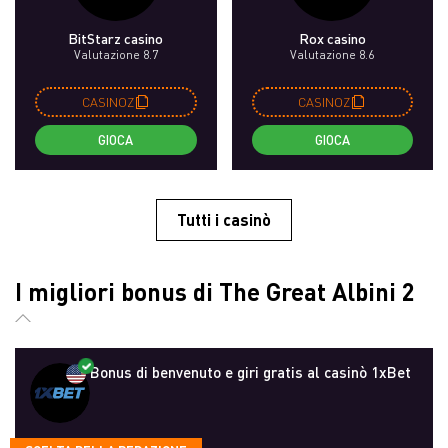
BitStarz casino
Rox casino
Valutazione 8.7
Valutazione 8.6
CASINOZ
CASINOZ
GIOCA
GIOCA
Tutti i casinò
I migliori bonus di The Great Albini 2
Bonus di benvenuto e giri gratis al casinò 1xBet