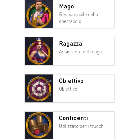
Mago
Responsabile dello
spettacolo
Ragazza
Assistente del mago
Obiettivo
Obiettivo
Confidenti
Utilizzato per i trucchi