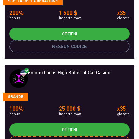
SCELTA DELLA REDAZIONE
200%
1 500 $
x35
bonus
importo max.
giocata
OTTIENI
NESSUN CODICE
Enormi bonus High Roller al Cat Casino
GRANDE
100%
25 000 $
x35
bonus
importo max.
giocata
OTTIENI