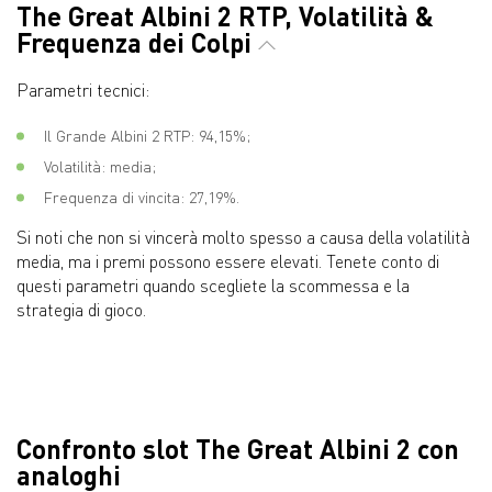
The Great Albini 2 RTP, Volatilità &
Frequenza dei Colpi
Parametri tecnici:
Il Grande Albini 2 RTP: 94,15%;
Volatilità: media;
Frequenza di vincita: 27,19%.
Si noti che non si vincerà molto spesso a causa della volatilità
media, ma i premi possono essere elevati. Tenete conto di
questi parametri quando scegliete la scommessa e la
strategia di gioco.
Confronto slot The Great Albini 2 con
analoghi