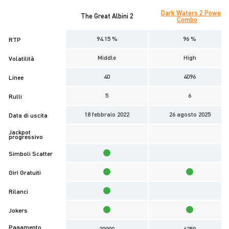
Dark Waters 2 Power
The Great Albini 2
Combo
94.15 %
96 %
RTP
Middle
High
Volatilità
40
4096
Linee
5
6
Rulli
18 febbraio 2022
26 agosto 2025
Data di uscita
Jackpot
progressivo
Simboli Scatter
Giri Gratuiti
Rilanci
Jokers
Pagamento
20000
6250