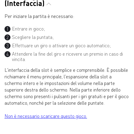
(Interfaccia)
Per iniziare la partita è necessario:
Entrare in gioco;
Scegliere la puntata;
Effettuare un giro o attivare un gioco automatico;
Attendere la fine del giro e ricevere un premio in caso di
vincita.
L'interfaccia della slot è semplice e comprensibile. È possibile
richiamare il menu principale, l'espansione della slot a
schermo intero e le impostazioni del volume nella parte
superiore destra dello schermo. Nella parte inferiore dello
schermo sono presenti i pulsanti per i giri gratuiti e per il gioco
automatico, nonché per la selezione delle puntate.
Non è necessario scaricare questo gioco.