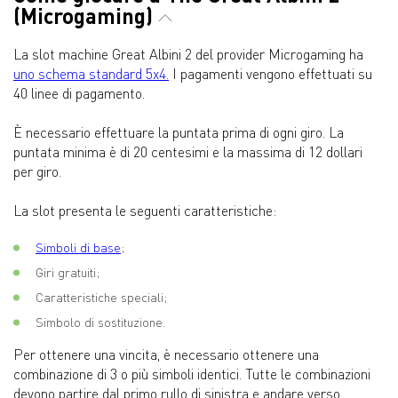
(Microgaming)
La slot machine Great Albini 2 del provider Microgaming ha
uno schema standard 5x4.
I pagamenti vengono effettuati su
40 linee di pagamento.
È necessario effettuare la puntata prima di ogni giro. La
puntata minima è di 20 centesimi e la massima di 12 dollari
per giro.
La slot presenta le seguenti caratteristiche:
Simboli di base
;
Giri gratuiti;
Caratteristiche speciali;
Simbolo di sostituzione.
Per ottenere una vincita, è necessario ottenere una
combinazione di 3 o più simboli identici. Tutte le combinazioni
devono partire dal primo rullo di sinistra e andare verso