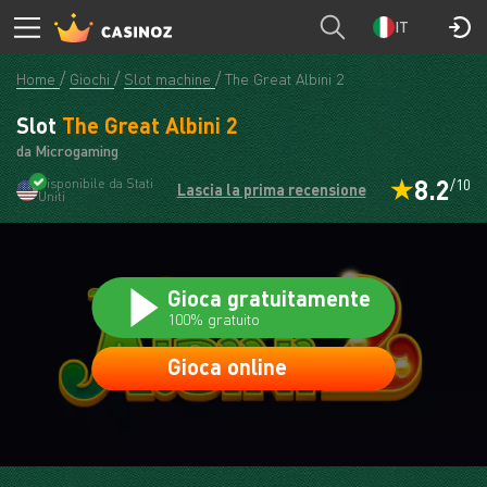
CASINOZ
GIOCA
IT
Home
Giochi
Slot machine
The Great Albini 2
Slot
The Great Albini 2
da Microgaming
8.2
Disponibile da Stati
/10
Lascia la prima recensione
Uniti
Gioca gratuitamente
100% gratuito
Gioca online