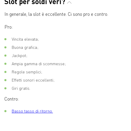
Slot per soldi veri?
In generale, la slot è eccellente. Ci sono pro e contro.
Pro:
Vincita elevata;
Buona grafica;
Jackpot;
Ampia gamma di scommesse;
Regole semplici;
Effetti sonori eccellenti;
Giri gratis.
Contro:
Basso tasso di ritorno.