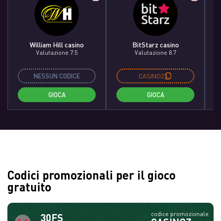
William Hill casino
BitStarz casino
Valutazione 7.5
Valutazione 8.7
NESSUN CODICE
CASINOZ
GIOCA
GIOCA
Codici promozionali per il gioco
gratuito
codice promozionale
30FS