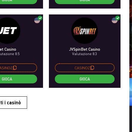
et Casino
JVSpinBet Casino
utazione 8.5
Valutazione 8.3
ASINOZ
CASINOZ
GIOCA
GIOCA
ti i casinò