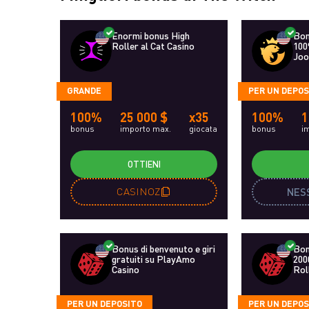
Enormi bonus High
Bon
Roller al Cat Casino
100
Joo
GRANDE
PER UN DEPOS
100%
25 000 $
x35
100%
1
bonus
importo max.
giocata
bonus
i
OTTIENI
CASINOZ
NES
Bonus di benvenuto e giri
Bon
gratuiti su PlayAmo
200
Casino
Rol
PER UN DEPOSITO
PER UN DEPOS