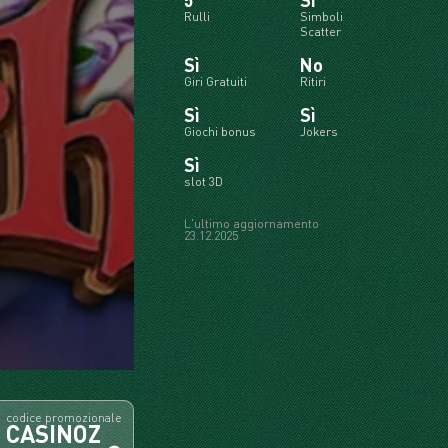
5
Sì
Rulli
Simboli
Scatter
Sì
No
Giri Gratuiti
Ritiri
Sì
Sì
Giochi bonus
Jokers
Sì
slot 3D
L'ultimo aggiornamento
23.12.2025
codice promozionale
CASINOZ