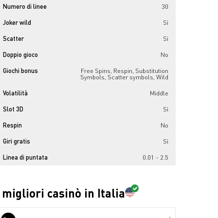
Numero di linee
30
Joker wild
Sì
Scatter
Sì
Doppio gioco
No
Giochi bonus
Free Spins, Respin, Substitution
Symbols, Scatter symbols, Wild
Volatilità
Middle
Slot 3D
Sì
Respin
No
Giri gratis
Sì
Linea di puntata
0.01 - 2.5
I migliori casinò in Italia