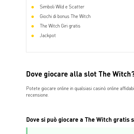
Simboli Wild e Scatter
Giochi di bonus The Witch
The Witch Giri gratis
Jackpot
Dove giocare alla slot The Witch
Potete giocare online in qualsiasi casinò online affidab
recensione.
Dove si può giocare a The Witch gratis 