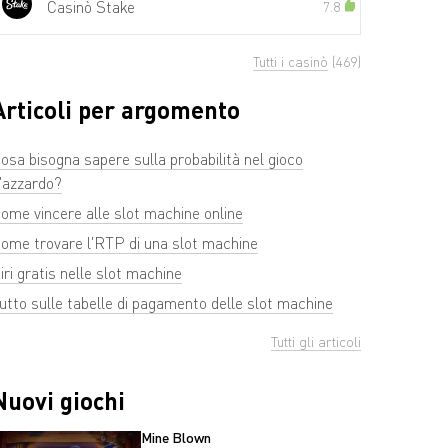
Casinò Stake
7.8
Tutti i casinò
(469)
Articoli per argomento
osa bisogna sapere sulla probabilità nel gioco
'azzardo?
ome vincere alle slot machine online
ome trovare l'RTP di una slot machine
iri gratis nelle slot machine
utto sulle tabelle di pagamento delle slot machine
Tutti gli articoli
Nuovi giochi
Mine Blown