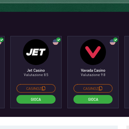
Jet Casino
Vavada Casino
Valutazione 8.5
Valutazione 9.8
CASINOZ
CASINOZ
GIOCA
GIOCA