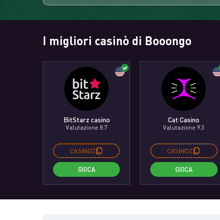
I migliori casinò di Booongo
BitStarz casino
Cat Casino
Valutazione 8.7
Valutazione 9.3
CASINOZ
CASINOZ
GIOCA
GIOCA