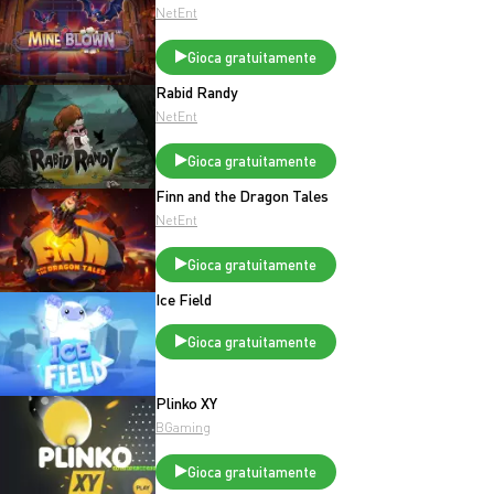
NetEnt
Gioca gratuitamente
Rabid Randy
NetEnt
Gioca gratuitamente
Finn and the Dragon Tales
NetEnt
Gioca gratuitamente
Ice Field
Gioca gratuitamente
Plinko XY
BGaming
Gioca gratuitamente