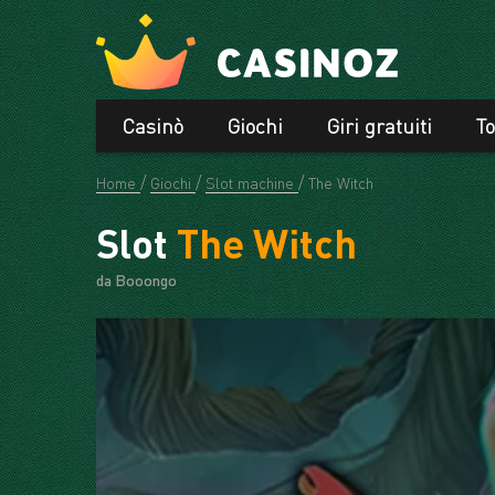
Casinò
Giochi
Giri gratuiti
To
Home
Giochi
Slot machine
The Witch
Slot
The Witch
da Booongo