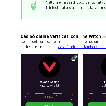
Nell'ora e mezza di gioco dimostrativo 
Tali test aiutano a capire se la slot me
Casinò online verificati con The Witch
Se decidete di provare l'intera gamma di emozioni del 
esclusivamente presso
casinò online collaudati e affida
Vavada Casino
C
Valutazione 9.8
Val
CASINOZ
C
GIOCA