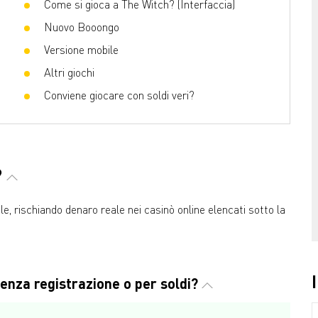
Come si gioca a The Witch? (Interfaccia)
Nuovo Booongo
Versione mobile
Altri giochi
Conviene giocare con soldi veri?
?
ile, rischiando denaro reale nei casinò online elencati sotto la
senza registrazione o per soldi?