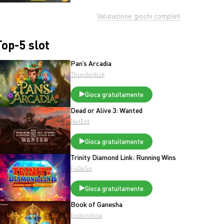
Valutazione giochi completi
Top-5 slot
Pan’s Arcadia
Thunderkick
Gioca gratuitamente
Dead or Alive 3: Wanted
NetEnt
Gioca gratuitamente
Trinity Diamond Link: Running Wins
FuGaSo
Gioca gratuitamente
Book of Ganesha
Endorphina