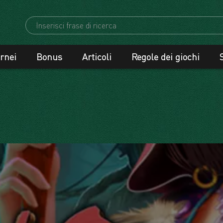
rnei
Bonus
Articoli
Regole dei giochi