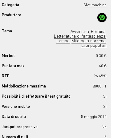
Categoria
Slot machine
Produttore
Tema
Avventura
Fortuna
,
,
Letteratura di fantascienza
,
Lampo
Mitologia norrena
,
,
Eroi popolari
Min bet
0.30 €
Puntata max
60 €
RTP
96.65%
Moltiplicazione massima
8000 : 1
Possibilità di effettuare il test gratuito
Sì
Versione mobile
Sì
Data di uscita
5 maggio 2010
Jackpot progressivo
No
Numero di rulli
5