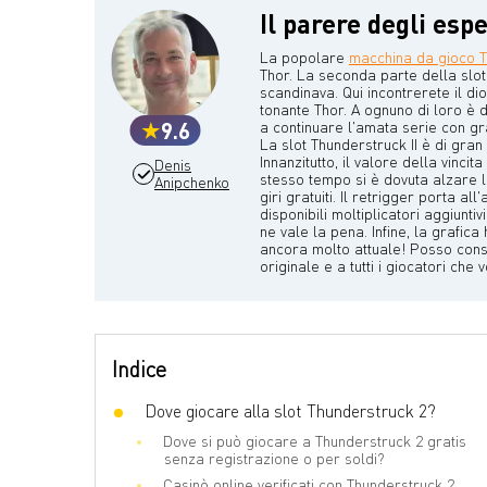
Il parere degli espe
La popolare
macchina da gioco 
Thor. La seconda parte della slot
scandinava. Qui incontrerete il dio
tonante Thor. A ognuno di loro è d
9.6
a continuare l'amata serie con g
La slot Thunderstruck II è di gra
Innanzitutto, il valore della vinc
Denis
stesso tempo si è dovuta alzare la v
Anipchenko
giri gratuiti. Il retrigger porta al
disponibili moltiplicatori aggiunti
ne vale la pena. Infine, la grafic
ancora molto attuale! Posso consi
originale e a tutti i giocatori che
Indice
Dove giocare alla slot Thunderstruck 2?
Dove si può giocare a Thunderstruck 2 gratis
senza registrazione o per soldi?
Casinò online verificati con Thunderstruck 2