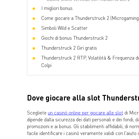
I migliori bonus
Come giocare a Thunderstruck 2 (Microgaming
Simboli Wild e Scatter
Giochi di bonus Thunderstruck 2
Thunderstruck 2 Giri gratis
Thunderstruck 2 RTP, Volatilità & Frequenza dei
Colpi
Dove giocare alla slot Thunders
Scegliete
un casinò online per giocare alle slot
di Micr
dipende dalla sicurezza dei dati personali e dei fondi, d
promozioni e ai bonus. Gli stabilimenti affidabili, di n
facile identificare i casinò veramente validi con l'aiut