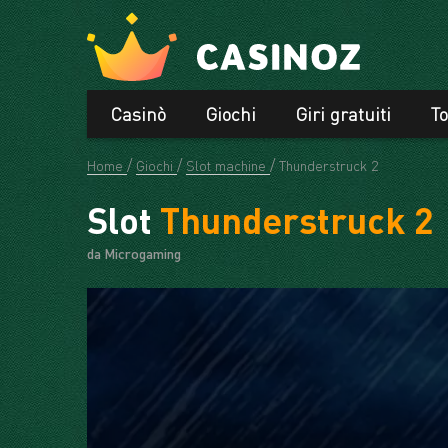
Casinò
Giochi
Giri gratuiti
To
Home
Giochi
Slot machine
Thunderstruck 2
Slot
Thunderstruck 2
da Microgaming