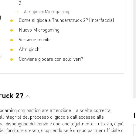
2
Altri giochi Microgaming
)
Come si gioca a Thunderstruck 2? (Interfaccia)
Nuovo Microgaming
Versione mobile
Altri giochi
Conviene giocare con soldi veri?
truck 2?
ogaming con particolare attenzione. La scelta corretta
all'integrità del processo di gioco e dall'accesso alle
orma, dispongono di licenze e operano legalmente. Tuttavia, è più
o del fornitore stesso, scoprendo se è un suo partner ufficiale o