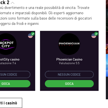
uck 2
più divertimento e una reale possibilità di vincita. Trovate
iornate e imparziali disponibili. Gli esperti aggiornano
zioni sono formate sulla base delle recensioni di giocatori
gersi da frodi e inganni.
otCity casino
Phoenician Casino
utazione 7.4
Valutazione 5.5
SUN CODICE
NESSUN CODICE
GIOCA
GIOCA
ti i casinò