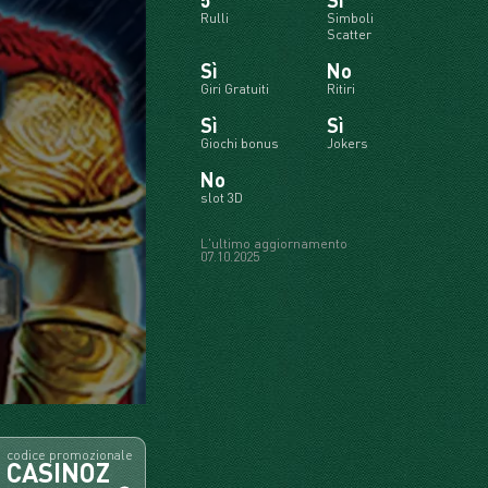
5
Sì
Rulli
Simboli
Scatter
Sì
No
Giri Gratuiti
Ritiri
Sì
Sì
Giochi bonus
Jokers
No
slot 3D
L'ultimo aggiornamento
07.10.2025
codice promozionale
CASINOZ