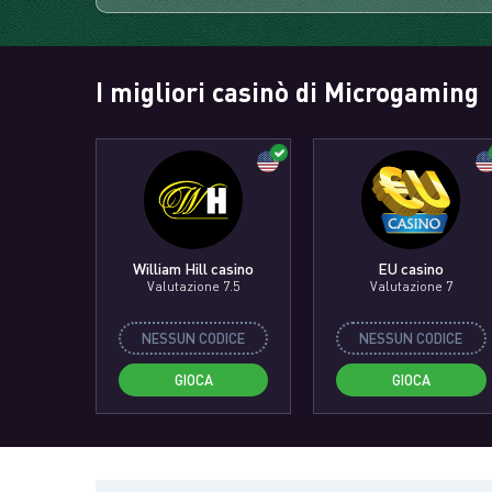
I migliori casinò di Microgaming
William Hill casino
EU casino
Valutazione 7.5
Valutazione 7
NESSUN CODICE
NESSUN CODICE
GIOCA
GIOCA