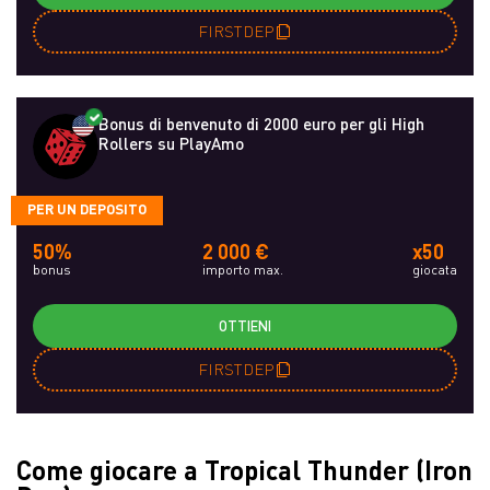
FIRSTDEP
Bonus di benvenuto di 2000 euro per gli High
Rollers su PlayAmo
PER UN DEPOSITO
50%
2 000 €
x50
bonus
importo max.
giocata
OTTIENI
FIRSTDEP
Come giocare a Tropical Thunder (Iron