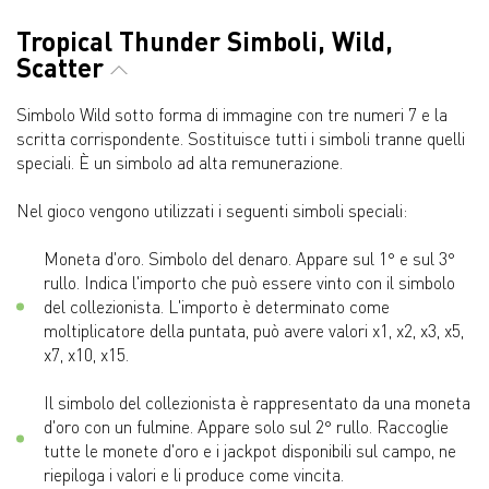
Tropical Thunder Simboli, Wild,
Scatter
Simbolo Wild sotto forma di immagine con tre numeri 7 e la
scritta corrispondente. Sostituisce tutti i simboli tranne quelli
speciali. È un simbolo ad alta remunerazione.
Nel gioco vengono utilizzati i seguenti simboli speciali:
Moneta d'oro. Simbolo del denaro. Appare sul 1° e sul 3°
rullo. Indica l'importo che può essere vinto con il simbolo
del collezionista. L'importo è determinato come
moltiplicatore della puntata, può avere valori x1, x2, x3, x5,
x7, x10, x15.
Il simbolo del collezionista è rappresentato da una moneta
d'oro con un fulmine. Appare solo sul 2° rullo. Raccoglie
tutte le monete d'oro e i jackpot disponibili sul campo, ne
riepiloga i valori e li produce come vincita.