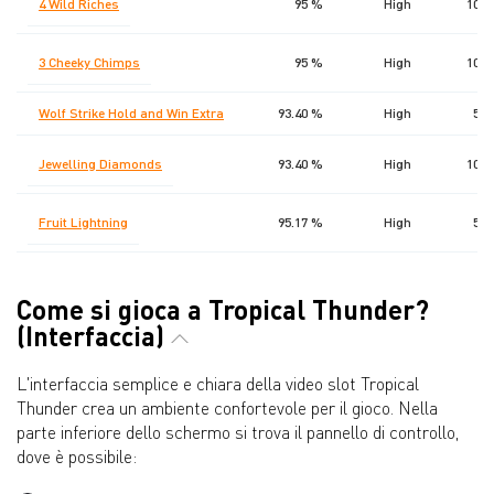
4 Wild Riches
95 %
High
1000
3 Cheeky Chimps
95 %
High
1000
Wolf Strike Hold and Win Extra
93.40 %
High
500
Jewelling Diamonds
93.40 %
High
1000
Fruit Lightning
95.17 %
High
500
Come si gioca a Tropical Thunder?
(Interfaccia)
L'interfaccia semplice e chiara della video slot Tropical
Thunder crea un ambiente confortevole per il gioco. Nella
parte inferiore dello schermo si trova il pannello di controllo,
dove è possibile: