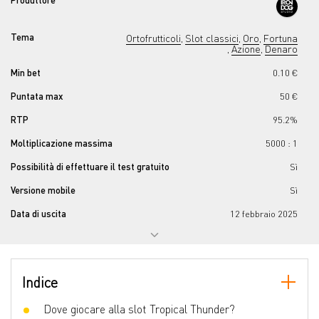
Produttore
Tema
Ortofrutticoli
Slot classici
Oro
Fortuna
,
,
,
Azione
Denaro
,
,
Min bet
0.10 €
Puntata max
50 €
RTP
95.2%
Moltiplicazione massima
5000 : 1
Possibilità di effettuare il test gratuito
Sì
Versione mobile
Sì
Data di uscita
12 febbraio 2025
Jackpot progressivo
Sì
Numero di rulli
5
Indice
Numero di linee
5
Joker wild
Dove giocare alla slot Tropical Thunder?
Sì