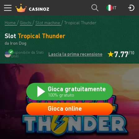
CASINOZ
GIOCA
IT
Home
Giochi
Slot machine
Tropical Thunder
Slot
Tropical Thunder
da Iron Dog
7.77
Disponibile da Stati
/10
Lascia la prima recensione
Uniti
Gioca gratuitamente
100% gratuito
Gioca online