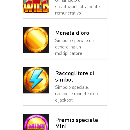
sostituzione altamente
remunerativo
Moneta d'oro
Simbolo speciale del
denaro, ha un
moltiplicatore
Raccoglitore di
simboli
Simbolo speciale,
raccoglie monete d'oro
e jackpot
Premio speciale
Mini