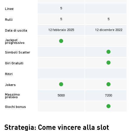
5
Linee
5
5
Rulli
12 febbraio 2025
12 dicembre 2022
Data di uscita
Jackpot
progressivo
Simboli Scatter
Giri Gratuiti
Ritiri
Jokers
Massimo
5000
7200
prelievo
Giochi bonus
Strategia: Come vincere alla slot