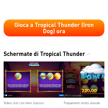
Gioca a Tropical Thunder (Iron
Dog) ora
Schermate di Tropical Thunder
Video slot con temi classici
Pagamenti molto elevati