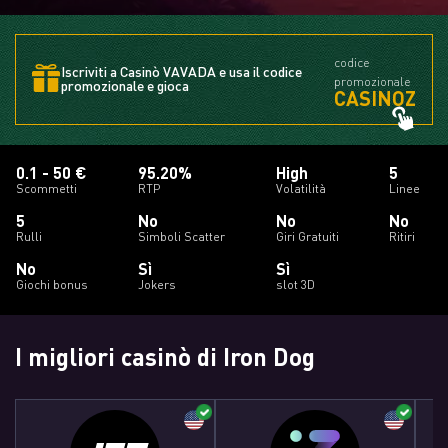
codice
Iscriviti a Casinò VAVADA e usa il codice
promozionale
promozionale e gioca
CASINOZ
0.1 - 50 €
95.20%
High
5
Scommetti
RTP
Volatilità
Linee
5
No
No
No
Rulli
Simboli Scatter
Giri Gratuiti
Ritiri
No
Sì
Sì
Giochi bonus
Jokers
slot 3D
I migliori casinò di Iron Dog