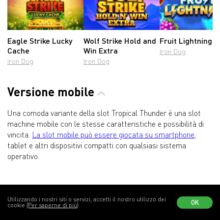
Eagle Strike Lucky
Wolf Strike Hold and
Fruit Lightning
Cache
Win Extra
Iron Dog
Iron Dog
Iron Dog
Versione mobile
Una comoda variante della slot Tropical Thunder è una slot
machine mobile con le stesse caratteristiche e possibilità di
vincita.
La slot mobile può essere giocata su smartphone
,
tablet e altri dispositivi compatti con qualsiasi sistema
operativo.
Altre slot machine
Utilizzando i nostri siti o servizi, accetti il nostro utilizzo dei
OK
cookie
(Per saperne di più)