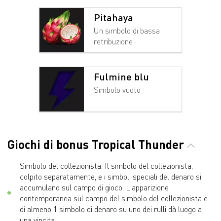
Pitahaya
Un simbolo di bassa
retribuzione
Fulmine blu
Simbolo vuoto
Giochi di bonus Tropical Thunder
Simbolo del collezionista. Il simbolo del collezionista,
colpito separatamente, e i simboli speciali del denaro si
accumulano sul campo di gioco. L'apparizione
contemporanea sul campo del simbolo del collezionista e
di almeno 1 simbolo di denaro su uno dei rulli dà luogo a
una vincita.