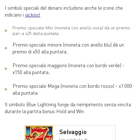
I simboli speciali del denaro includono anche le icone che
indicano i
jackpot
Premio speciale Mini (moneta con anello viola) dà un premio
pari a x25 della puntata;
Premio speciale minore (moneta con anello blu) dà un
premio di x50 alla puntata;
Premio speciale maggiore (moneta con bordo verde) -
x150 alla puntata;
Premio speciale Mega (moneta con bordo rosso) - x1.000
alla puntata.
Il simbolo Blue Lightning funge da riempimento senza vincita
durante la partita bonus Hold and Win.
Selvaggio
Un simbolo di