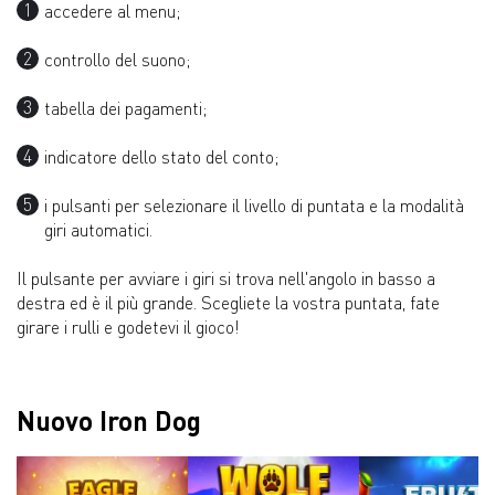
accedere al menu;
controllo del suono;
tabella dei pagamenti;
indicatore dello stato del conto;
i pulsanti per selezionare il livello di puntata e la modalità
giri automatici.
Il pulsante per avviare i giri si trova nell'angolo in basso a
destra ed è il più grande. Scegliete la vostra puntata, fate
girare i rulli e godetevi il gioco!
Nuovo Iron Dog