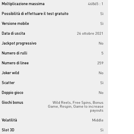
Moltiplicazione massima
46865 : 1
Possibilità di effettuare il test gratuito
Sì
Versione mobile
Sì
Data di uscita
26 ottobre 2021
Jackpot progressivo
No
Numero di rulli
5
Numero di linee
259
Joker wild
No
Scatter
Sì
Doppio gioco
No
Giochi bonus
Wild Reels, Free Spins, Bonus
Game, Respin, Game to increase
payouts
Volatilità
Middle
Slot 3D
Sì