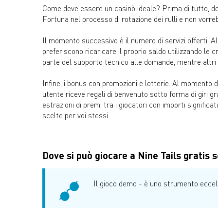
Come deve essere un casinò ideale? Prima di tutto, 
Fortuna nel processo di rotazione dei rulli e non vorre
Il momento successivo è il numero di servizi offerti. Al
preferiscono ricaricare il proprio saldo utilizzando le 
parte del supporto tecnico alle domande, mentre altri p
Infine, i bonus con promozioni e lotterie. Al momento d
utente riceve regali di benvenuto sotto forma di giri gr
estrazioni di premi tra i giocatori con importi significat
scelte per voi stessi.
Dove si può giocare a Nine Tails gratis 
Il gioco demo - è uno strumento eccell