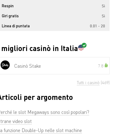
Respin
Sì
Giri gratis
Sì
Linea di puntata
0.01 - 20
I migliori casinò in Italia
Casinò Stake
7.8
Tutti i casinò
(469)
Articoli per argomento
erché le slot Megaways sono così popolari?
trane video slot
a funzione Double-Up nelle slot machine