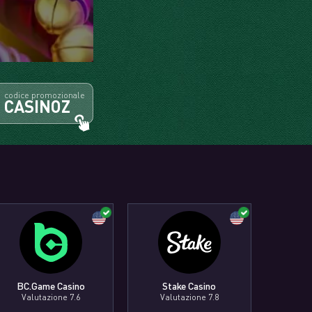
codice promozionale
CASINOZ
BC.Game Casino
Stake Casino
Valutazione 7.6
Valutazione 7.8