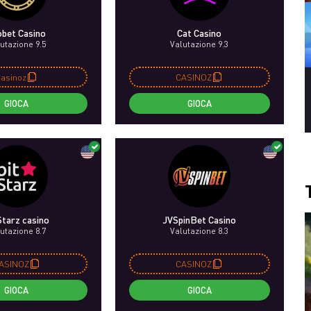
obet Casino
Cat Casino
utazione 9.5
Valutazione 9.3
asinoz
CASINOZ
GIOCA
GIOCA
Starz casino
JVSpinBet Casino
utazione 8.7
Valutazione 8.3
ASINOZ
CASINOZ
GIOCA
GIOCA