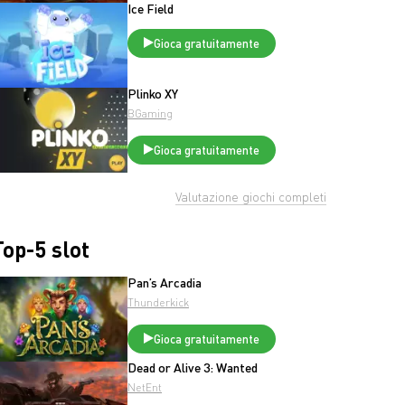
Ice Field
Gioca gratuitamente
Plinko XY
BGaming
Gioca gratuitamente
Valutazione giochi completi
Top-5 slot
Pan’s Arcadia
Thunderkick
Gioca gratuitamente
Dead or Alive 3: Wanted
NetEnt