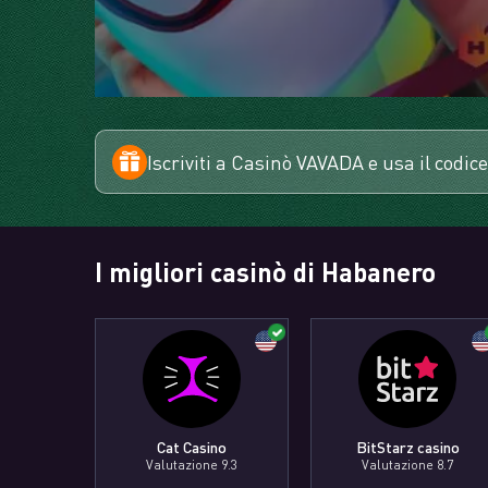
Iscriviti a Casinò VAVADA e usa il codic
I migliori casinò di Habanero
Cat Casino
BitStarz casino
Valutazione 9.3
Valutazione 8.7