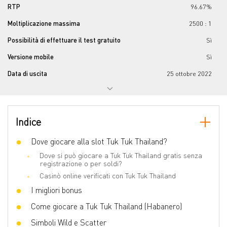
RTP
96.67%
Moltiplicazione massima
2500 : 1
Possibilità di effettuare il test gratuito
Sì
Versione mobile
Sì
Data di uscita
25 ottobre 2022
Jackpot progressivo
Sì
Numero di rulli
5
Indice
Numero di linee
243
Scatter
Dove giocare alla slot Tuk Tuk Thailand?
Sì
Dove si può giocare a Tuk Tuk Thailand gratis senza
Doppio gioco
No
registrazione o per soldi?
Giochi bonus
Wild Reels, Free Spins, Extra Wilds, Bonus
Casinò online verificati con Tuk Tuk Thailand
Respin, Jackpots, Big Money Bonus, Buy
Feature
I migliori bonus
Volatilità
High
Come giocare a Tuk Tuk Thailand (Habanero)
Slot 3D
No
Simboli Wild e Scatter