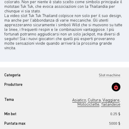
colorato. Non per niente è stato scelto come simbolo principale il
mototaxi Tuk Tuk, che evoca associazioni con la Thailandia per
chiunque vi sia stato.
La video slot Tuk Tuk Thailand colpisce non solo per il suo design,
ma anche per l'abbondanza di varie meccaniche. Gli utenti
apprezzeranno sicuramente i simboli Wild che si muovono su tutte
le linee, i frequenti respin e le combinazioni vantaggiose. I più
fortunati potranno aggiudicarsi non un solo jackpot, ma diversi di
seguito! Sia i nuovi giocatori che quelli più esperti proveranno
molte sensazioni vivide quando arriverà la prossima grande
vincita.
Categoria
Slot machine
Produttore
Tema
Asiatico
Cultura
Viaggiare
,
,
,
Motociclette
Tailandese
,
Min bet
0.25 $
Puntata max
5000 $