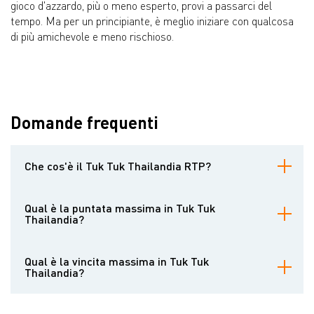
gioco d'azzardo, più o meno esperto, provi a passarci del
tempo. Ma per un principiante, è meglio iniziare con qualcosa
di più amichevole e meno rischioso.
Domande frequenti
Che cos'è il Tuk Tuk Thailandia RTP?
La RTP è stabilita dal casinò, che ha 4 opzioni tra cui scegliere:
97,92%, 96,75%, 94% e 92,10%.
Qual è la puntata massima in Tuk Tuk
Thailandia?
5000 monete nella valuta selezionata.
Qual è la vincita massima in Tuk Tuk
Thailandia?
2500x del valore della puntata finale.