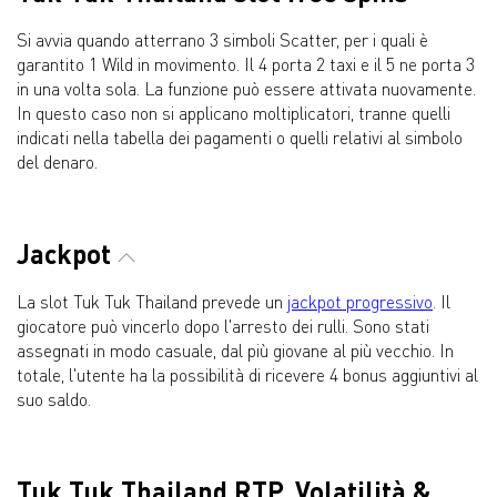
Si avvia quando atterrano 3 simboli Scatter, per i quali è
garantito 1 Wild in movimento. Il 4 porta 2 taxi e il 5 ne porta 3
in una volta sola. La funzione può essere attivata nuovamente.
In questo caso non si applicano moltiplicatori, tranne quelli
indicati nella tabella dei pagamenti o quelli relativi al simbolo
del denaro.
Jackpot
La slot Tuk Tuk Thailand prevede un
jackpot progressivo
. Il
giocatore può vincerlo dopo l'arresto dei rulli. Sono stati
assegnati in modo casuale, dal più giovane al più vecchio. In
totale, l'utente ha la possibilità di ricevere 4 bonus aggiuntivi al
suo saldo.
Tuk Tuk Thailand RTP, Volatilità &