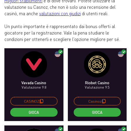
migliori stabilimenti
e di dove trovarli. Potete utilizzare la
valutazione su Casnoz, che non è solo una recensione del
casinò, ma anche
valutazioni con giudizi
di utenti reali.
Un punto importante è rappresentato dai bonus offerti al
giocatore per la registrazione. Vale la pena studiare le
condizioni per ottenerli e scegliere l'opzione migliore per sé.
Vavada Casino
Riobet Casino
Valutazione 9.8
Valutazione 9.5
CASINOZ
Casinoz
GIOCA
GIOCA