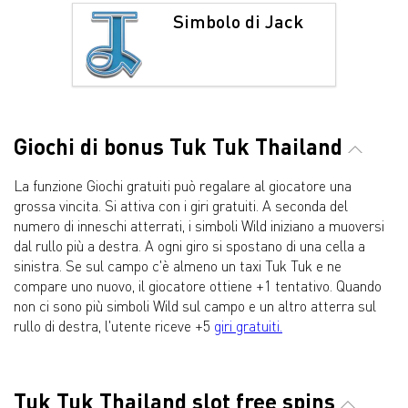
Simbolo di Jack
Giochi di bonus Tuk Tuk Thailand
La funzione Giochi gratuiti può regalare al giocatore una
grossa vincita. Si attiva con i giri gratuiti. A seconda del
numero di inneschi atterrati, i simboli Wild iniziano a muoversi
dal rullo più a destra. A ogni giro si spostano di una cella a
sinistra. Se sul campo c'è almeno un taxi Tuk Tuk e ne
compare uno nuovo, il giocatore ottiene +1 tentativo. Quando
non ci sono più simboli Wild sul campo e un altro atterra sul
rullo di destra, l'utente riceve +5
giri gratuiti.
Tuk Tuk Thailand slot free spins