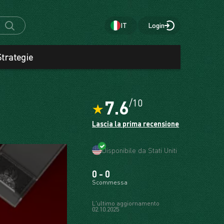
IT
Login
Strategie
7.6
/10
Lascia la prima recensione
Disponibile da Stati Uniti
0 - 0
Scommessa
L'ultimo aggiornamento
02.10.2025