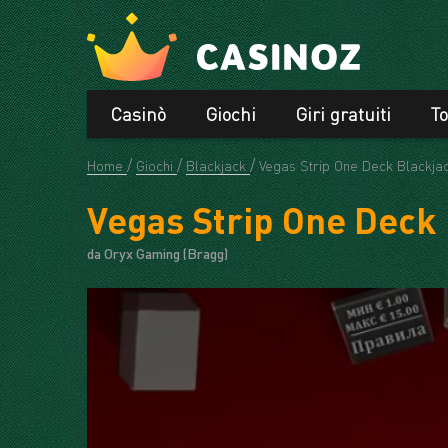
Casinò
Giochi
Giri gratuiti
To
Home
Giochi
Blackjack
Vegas Strip One Deck Blackjack
Vegas Strip One Deck
da Oryx Gaming (Bragg)