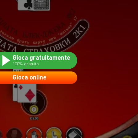
Gioca gratuitamente
100% gratuito
Gioca online