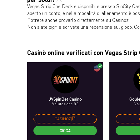
Vegas Strip One Deck è disponibile presso SinCity Cas
aperto un conto, e nella modalità di allenamento è poss
Potrete anche provarlo direttamente su Casinoz.
Non siate pigri e scrivete una recensione sul gioco. Co
Casinò online verificati con Vegas Stri
JVSpinBet Casino
Golde
Valutazione 8.3
Val
CASINOZ
GIOCA