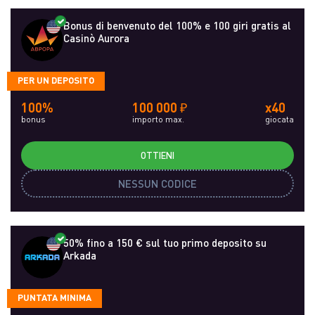
Bonus di benvenuto del 100% e 100 giri gratis al
Casinò Aurora
PER UN DEPOSITO
100%
100 000 ₽
x40
bonus
importo max.
giocata
OTTIENI
NESSUN CODICE
50% fino a 150 € sul tuo primo deposito su
Arkada
PUNTATA MINIMA