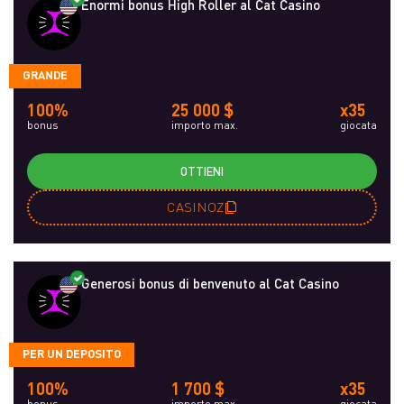
Enormi bonus High Roller al Cat Casino
GRANDE
100%
25 000 $
x35
bonus
importo max.
giocata
OTTIENI
CASINOZ
Generosi bonus di benvenuto al Cat Casino
PER UN DEPOSITO
100%
1 700 $
x35
bonus
importo max.
giocata