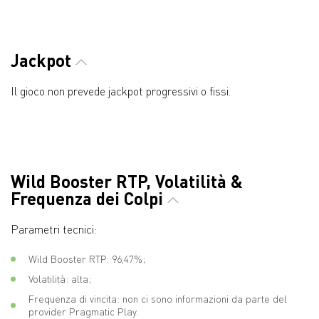
Jackpot
Il gioco non prevede jackpot progressivi o fissi.
Wild Booster RTP, Volatilità &
Frequenza dei Colpi
Parametri tecnici:
Wild Booster RTP: 96,47%;
Volatilità: alta;
Frequenza di vincita: non ci sono informazioni da parte del
provider Pragmatic Play.