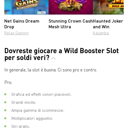
Net Gains Dream
Stunning Crown Cash
Haunted Joker H
Drop
Mesh Ultra
and Win
Relax Gaming
Kalamba
Dovreste giocare a Wild Booster Slot
per soldi veri?
In generale, la slot è buona. Ci sono pro e contro.
Pro:
Grafica ed effetti sonori piacevoli;
Grandi vincite;
Ampia gamma di scommesse;
Moltiplicatori aggiuntivi;
Giri gratis;