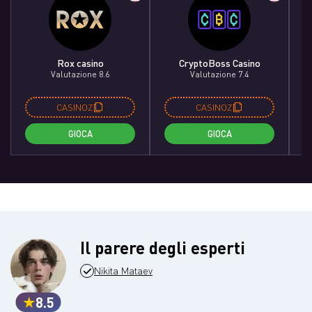
Rox casino
CryptoBoss Casino
Valutazione 8.6
Valutazione 7.4
CASINOZ
CASINOZ
GIOCA
GIOCA
Il parere degli esperti
Nikita Mataev
8.5