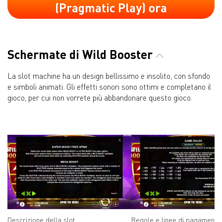
(Pragmatic Play) ora
Schermate di Wild Booster
La slot machine ha un design bellissimo e insolito, con sfondo
e simboli animati. Gli effetti sonori sono ottimi e completano il
gioco, per cui non vorrete più abbandonare questo gioco.
Descrizione della slot
Regole e linee di pagamento