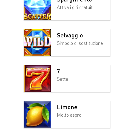
Attiva i giri gratuiti
Selvaggio
Simbolo di sostituzione
7
Sette
Limone
Molto aspro