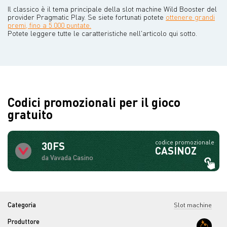
Il classico è il tema principale della slot machine Wild Booster del
provider Pragmatic Play. Se siete fortunati potete
ottenere grandi
premi, fino a 5.000 puntate.
Potete leggere tutte le caratteristiche nell'articolo qui sotto.
Codici promozionali per il gioco
gratuito
codice promozionale
30FS
CASINOZ
da Vavada Casino
Categoria
Slot machine
Produttore