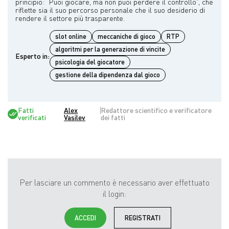
principio: “Puoi giocare, ma non puoi perdere il controllo”, che
riflette sia il suo percorso personale che il suo desiderio di
slot online
meccaniche di gioco
RTP
algoritmi per la generazione di vincite
Esperto in:
psicologia del giocatore
gestione della dipendenza dal gioco
Fatti
Alex
Redattore scientifico e verificatore
verificati
Vasilev
dei fatti
Per lasciare un commento è necessario aver effettuato
il login:
ACCEDI
REGISTRATI