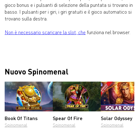
gioco bonus e i pulsanti di selezione della puntata si trovano in
basso. I pulsanti per i giri, i giri gratuiti e il gioco automatico si
trovano sulla destra.
Non è necessario scaricare la slot, che
funziona nel browser.
Nuovo Spinomenal
Book Of Titans
Spear Of Fire
Solar Odyssey
Spinomenal
Spinomenal
Spinomenal