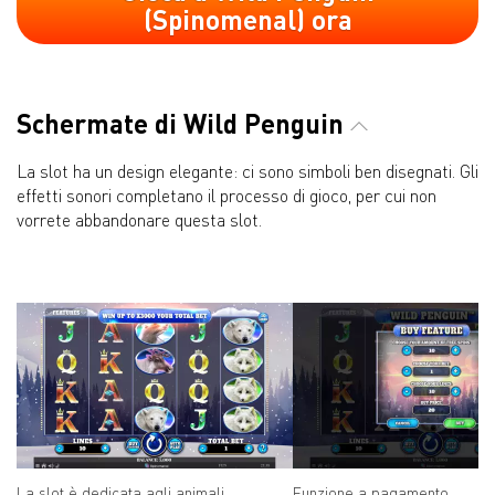
(Spinomenal) ora
Schermate di Wild Penguin
La slot ha un design elegante: ci sono simboli ben disegnati. Gli
effetti sonori completano il processo di gioco, per cui non
vorrete abbandonare questa slot.
La slot è dedicata agli animali
Funzione a pagamento