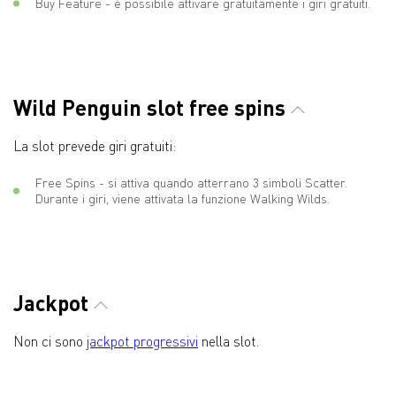
Buy Feature - è possibile attivare gratuitamente i giri gratuiti.
Wild Penguin slot free spins
La slot prevede giri gratuiti:
Free Spins - si attiva quando atterrano 3 simboli Scatter.
Durante i giri, viene attivata la funzione Walking Wilds.
Jackpot
Non ci sono
jackpot progressivi
nella slot.