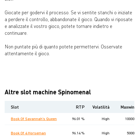
Giocate per godervi il processo. Se vi sentite stanchi o iniziate
a perdere il controllo, abbandonate il gioco. Quando vi riposate
e analizzate il vostro gioco, potete tornare indietro e
continuare.
Non puntate più di quanto potete permettervi. Osservate
attentamente il gioco.
Altre slot machine Spinomenal
Slot
RTP
Volatilità
Maxwin
Book Of Savannah’s Queen
96.01 %
High
10000
Book Of 4 Horseman
96.14 %
High
5000