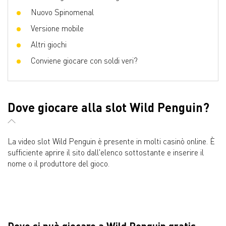
Nuovo Spinomenal
Versione mobile
Altri giochi
Conviene giocare con soldi veri?
Dove giocare alla slot Wild Penguin?
La video slot Wild Penguin è presente in molti casinò online. È
sufficiente aprire il sito dall'elenco sottostante e inserire il
nome o il produttore del gioco.