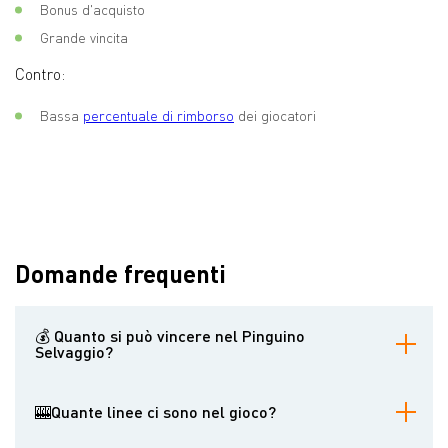
Bonus d'acquisto
Grande vincita
Contro:
Bassa
percentuale di rimborso
dei giocatori
Domande frequenti
💰 Quanto si può vincere nel Pinguino
Selvaggio?
La vincita massima è di 3.000 scommesse.
🎰Quante linee ci sono nel gioco?