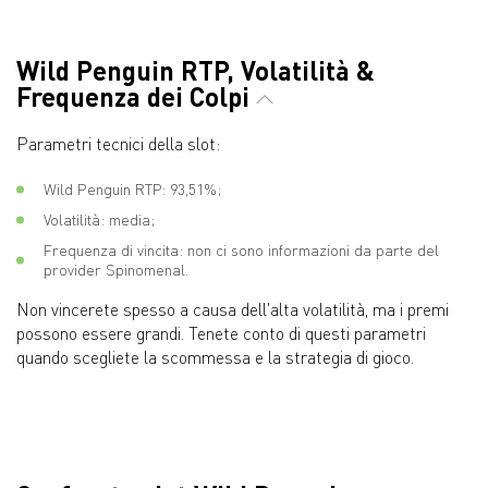
Wild Penguin RTP, Volatilità &
Frequenza dei Colpi
Parametri tecnici della slot:
Wild Penguin RTP: 93,51%;
Volatilità: media;
Frequenza di vincita: non ci sono informazioni da parte del
provider Spinomenal.
Non vincerete spesso a causa dell'alta volatilità, ma i premi
possono essere grandi. Tenete conto di questi parametri
quando scegliete la scommessa e la strategia di gioco.