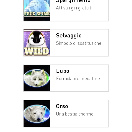
Attiva i giri gratuiti
Selvaggio
Simbolo di sostituzione
Lupo
Formidabile predatore
Orso
Una bestia enorme