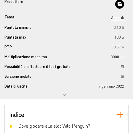
Produttore
Tema
Animali
Puntata minima
0.10 $
Puntata max
100 $
RTP
93.51%
Moltiplicazione massima
3000 : 1
Possibilità di effettuare il test gratuito
Sì
Versione mobile
Sì
Data di uscita
7 gennaio 2022
Jackpot progressivo
No
Numero di rulli
5
Indice
Numero di linee
100
Joker wild
Dove giocare alla slot Wild Penguin?
Sì