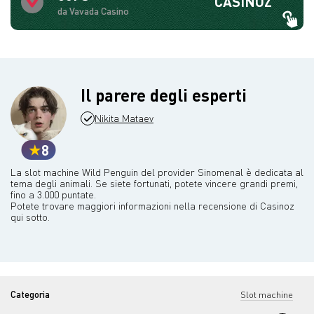
CASINOZ
da Vavada Casino
Il parere degli esperti
Nikita Mataev
8
La slot machine Wild Penguin del provider Sinomenal è dedicata al
tema degli animali. Se siete fortunati, potete vincere grandi premi,
fino a 3.000 puntate.
Potete trovare maggiori informazioni nella recensione di Casinoz
qui sotto.
Categoria
Slot machine