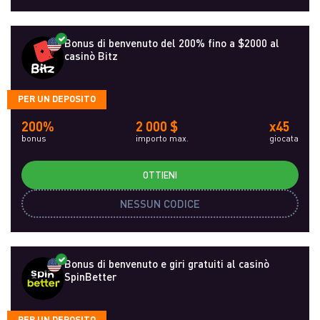
Bonus di benvenuto del 200% fino a $2000 al
casinò Bitz
PER UN DEPOSITO
200%
2 000 $
x45
bonus
importo max.
giocata
OTTIENI
NESSUN CODICE
Bonus di benvenuto e giri gratuiti al casinò
SpinBetter
PER UN DEPOSITO