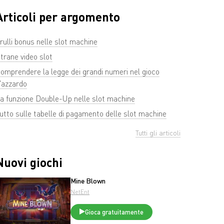
Articoli per argomento
 rulli bonus nelle slot machine
trane video slot
omprendere la legge dei grandi numeri nel gioco
'azzardo
a funzione Double-Up nelle slot machine
utto sulle tabelle di pagamento delle slot machine
Tutti gli articoli
Nuovi giochi
Mine Blown
NetEnt
Gioca gratuitamente