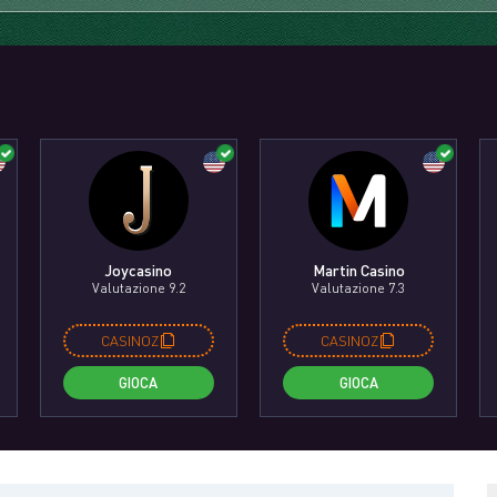
Joycasino
Martin Casino
Valutazione 9.2
Valutazione 7.3
CASINOZ
CASINOZ
GIOCA
GIOCA