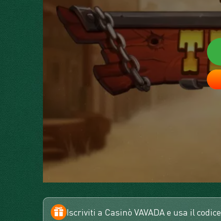
Iscriviti a Casinò VAVADA e usa il codic