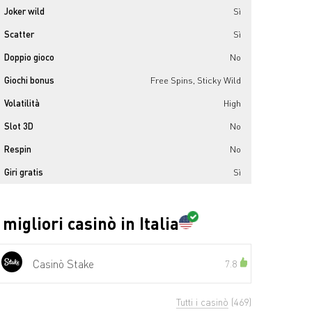
Joker wild
Sì
Scatter
Sì
Doppio gioco
No
Giochi bonus
Free Spins, Sticky Wild
Volatilità
High
Slot 3D
No
Respin
No
Giri gratis
Sì
I migliori casinò in Italia
Casinò Stake
7.8
Tutti i casinò
(469)