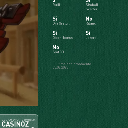
5
Sì
Rulli
Simboli
Scatter
Sì
No
Giri Gratuiti
Rilanci
Sì
Sì
Giochi bonus
Jokers
No
Slot 3D
L'ultimo aggiornamento
05.08.2025
codice promozionale
CASINOZ