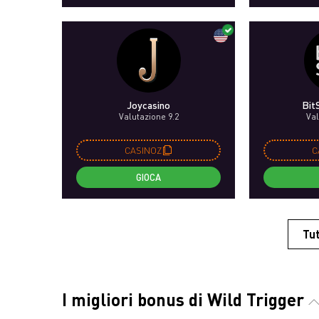
Joycasino
Bit
Valutazione 9.2
Val
CASINOZ
C
GIOCA
Tut
I migliori bonus di Wild Trigger