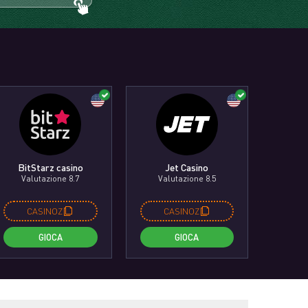
BitStarz casino
Jet Casino
Valutazione 8.7
Valutazione 8.5
CASINOZ
CASINOZ
GIOCA
GIOCA