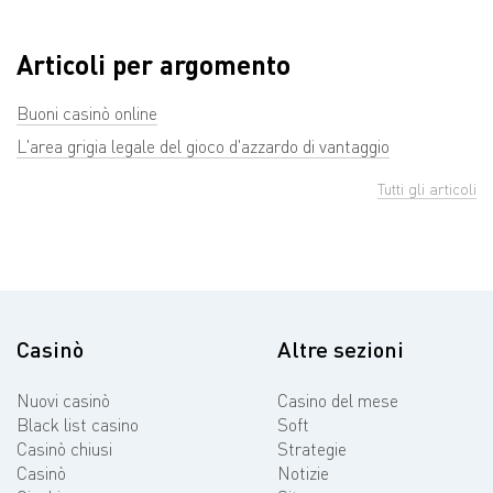
Articoli per argomento
Buoni casinò online
L'area grigia legale del gioco d'azzardo di vantaggio
Tutti gli articoli
Casinò
Altre sezioni
Nuovi casinò
Casino del mese
Black list casino
Soft
Casinò chiusi
Strategie
Casinò
Notizie