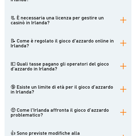
Revenue Commissioners e dal Department of Justice.
In Irlanda sono legali diverse forme di gioco d'azzardo, tra cui
casinò, negozi di scommesse, lotterie, bingo e gioco d'azzardo
📃 È necessaria una licenza per gestire un
online. Tuttavia, esistono restrizioni sulle dimensioni e sul numero di
casinò in Irlanda?
macchine da gioco presenti negli stabilimenti.
Sì, è necessaria una licenza per gestire un casinò in Irlanda.
Tuttavia, la situazione dei casinò terrestri è piuttosto ambigua, in
📝 Come è regolato il gioco d'azzardo online in
quanto sono formalmente vietati ma operano come club privati.
Irlanda?
Il gioco d'azzardo online è legale in Irlanda ed è regolato dal
Gambling Act 2015. Gli operatori devono essere autorizzati dalle
💶 Quali tasse pagano gli operatori del gioco
autorità irlandesi a fornire servizi ai residenti locali.
d'azzardo in Irlanda?
Gli operatori del gioco d'azzardo in Irlanda pagano un'imposta
sulle scommesse, pari al 2% del fatturato per i bookmaker
🔞 Esiste un limite di età per il gioco d'azzardo
terrestri e all'1% per gli operatori online. È prevista anche
in Irlanda?
un'imposta del 25% sulle commissioni degli intermediari di
scommesse.
Sì, l'età minima per partecipare alla maggior parte delle forme di
gioco d'azzardo in Irlanda è 18 anni. Fanno eccezione le lotterie e
🤑 Come l'Irlanda affronta il gioco d'azzardo
alcune forme di slot machine, per le quali l'età minima può essere
problematico?
di 16 anni.
L'Irlanda sta adottando misure per affrontare il gioco d'azzardo
problematico, tra cui il sostegno alle organizzazioni che aiutano i
👍 Sono previste modifiche alla