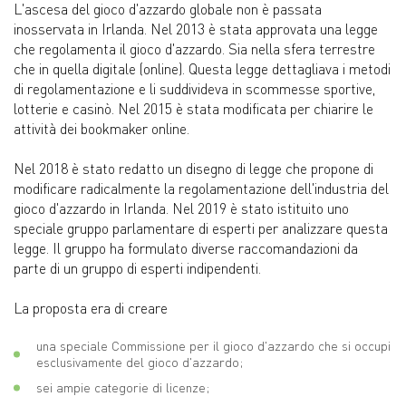
L'ascesa del gioco d'azzardo globale non è passata
inosservata in Irlanda. Nel 2013 è stata approvata una legge
che regolamenta il gioco d'azzardo. Sia nella sfera terrestre
che in quella digitale (online). Questa legge dettagliava i metodi
di regolamentazione e li suddivideva in scommesse sportive,
lotterie e casinò. Nel 2015 è stata modificata per chiarire le
attività dei bookmaker online.
Nel 2018 è stato redatto un disegno di legge che propone di
modificare radicalmente la regolamentazione dell'industria del
gioco d'azzardo in Irlanda. Nel 2019 è stato istituito uno
speciale gruppo parlamentare di esperti per analizzare questa
legge. Il gruppo ha formulato diverse raccomandazioni da
parte di un gruppo di esperti indipendenti.
La proposta era di creare
una speciale Commissione per il gioco d'azzardo che si occupi
esclusivamente del gioco d'azzardo;
sei ampie categorie di licenze;