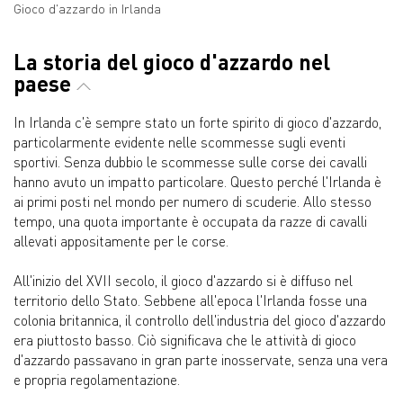
Gioco d'azzardo in Irlanda
La storia del gioco d'azzardo nel
paese
In Irlanda c'è sempre stato un forte spirito di gioco d'azzardo,
particolarmente evidente nelle scommesse sugli eventi
sportivi. Senza dubbio le scommesse sulle corse dei cavalli
hanno avuto un impatto particolare. Questo perché l'Irlanda è
ai primi posti nel mondo per numero di scuderie. Allo stesso
tempo, una quota importante è occupata da razze di cavalli
allevati appositamente per le corse.
All'inizio del XVII secolo, il gioco d'azzardo si è diffuso nel
territorio dello Stato. Sebbene all'epoca l'Irlanda fosse una
colonia britannica, il controllo dell'industria del gioco d'azzardo
era piuttosto basso. Ciò significava che le attività di gioco
d'azzardo passavano in gran parte inosservate, senza una vera
e propria regolamentazione.