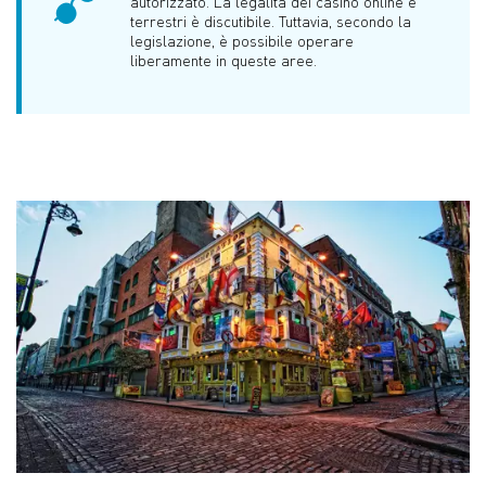
autorizzato. La legalità dei casinò online e
terrestri è discutibile. Tuttavia, secondo la
legislazione, è possibile operare
liberamente in queste aree.