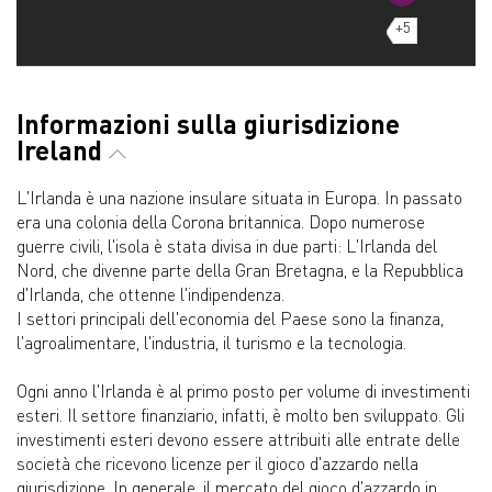
+5
Informazioni sulla giurisdizione
Ireland
L'Irlanda è una nazione insulare situata in Europa. In passato
era una colonia della Corona britannica. Dopo numerose
guerre civili, l'isola è stata divisa in due parti: L'Irlanda del
Nord, che divenne parte della Gran Bretagna, e la Repubblica
d'Irlanda, che ottenne l'indipendenza.
I settori principali dell'economia del Paese sono la finanza,
l'agroalimentare, l'industria, il turismo e la tecnologia.
Ogni anno l'Irlanda è al primo posto per volume di investimenti
esteri. Il settore finanziario, infatti, è molto ben sviluppato. Gli
investimenti esteri devono essere attribuiti alle entrate delle
società che ricevono licenze per il gioco d'azzardo nella
giurisdizione. In generale, il mercato del gioco d'azzardo in