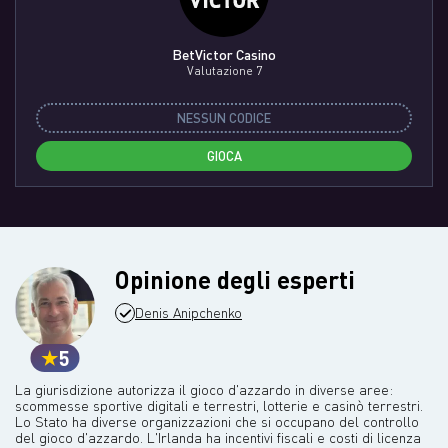
BetVictor Casino
Valutazione 7
NESSUN CODICE
GIOCA
Opinione degli esperti
Denis Anipchenko
5
La giurisdizione autorizza il gioco d'azzardo in diverse aree:
scommesse sportive digitali e terrestri, lotterie e casinò terrestri.
Lo Stato ha diverse organizzazioni che si occupano del controllo
del gioco d'azzardo. L'Irlanda ha incentivi fiscali e costi di licenza