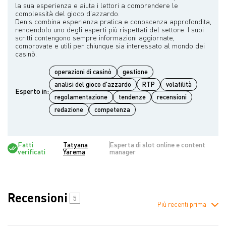
la sua esperienza e aiuta i lettori a comprendere le
complessità del gioco d'azzardo.
Denis combina esperienza pratica e conoscenza approfondita,
rendendolo uno degli esperti più rispettati del settore. I suoi
scritti contengono sempre informazioni aggiornate,
comprovate e utili per chiunque sia interessato al mondo dei
operazioni di casinò
gestione
analisi del gioco d'azzardo
RTP
volatilità
Esperto in:
regolamentazione
tendenze
recensioni
redazione
competenza
Fatti
Tatyana
Esperta di slot online e content
verificati
Yarema
manager
Recensioni
5
Più recenti prima