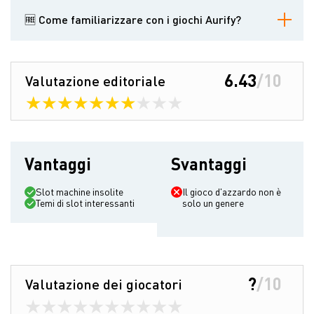
Non si tratta assolutamente dello sviluppatore di slot machine più
popolare, ma le slot di questo marchio si trovano nei casinò online,
🆓 Come familiarizzare con i giochi Aurify?
compresi alcuni siti molto popolari.
Le recensioni delle slot machine su Casinoz permettono di testare
le slot gratuitamente.
6.43
/10
Valutazione editoriale
Vantaggi
Svantaggi
Slot machine insolite
Il gioco d'azzardo non è
Temi di slot interessanti
solo un genere
?
/
10
Valutazione dei giocatori