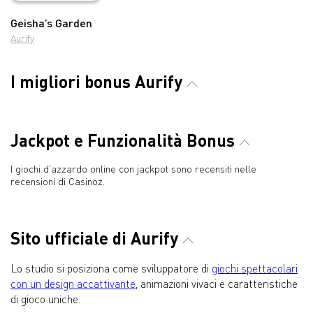
Geisha’s Garden
Aurify
I migliori bonus Aurify
Jackpot e Funzionalità Bonus
I giochi d'azzardo online con jackpot sono recensiti nelle
recensioni di Casinoz.
Sito ufficiale di Aurify
Lo studio si posiziona come sviluppatore di
giochi spettacolari
con un design accattivante
, animazioni vivaci e caratteristiche
di gioco uniche.