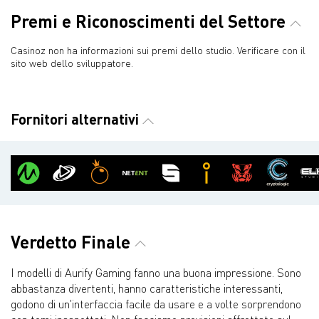
Premi e Riconoscimenti del Settore
Casinoz non ha informazioni sui premi dello studio. Verificare con il
sito web dello sviluppatore.
Fornitori alternativi
Verdetto Finale
I modelli di Aurify Gaming fanno una buona impressione. Sono
abbastanza divertenti, hanno caratteristiche interessanti,
godono di un'interfaccia facile da usare e a volte sorprendono