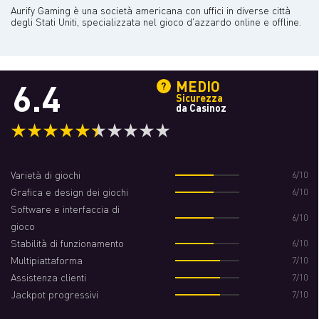
Aurify Gaming è una società americana con uffici in diverse città
degli Stati Uniti, specializzata nel gioco d'azzardo online e offline.
6.4
MEDIO
Sicurezza
da Casinoz
Varietà di giochi
6/10
Grafica e design dei giochi
6/10
Software e interfaccia di
6/10
gioco
Stabilità di funzionamento
6/10
Multipiattaforma
7/10
Assistenza clienti
7/10
Jackpot progressivi
7/10