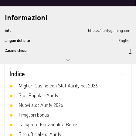
Informazioni
Sito
https://aurifygaming.com
Lingue del sito
English
Casinò chiusi
1
Indice
Migliori Casinò con Slot Aurify nel 2026
Slot Popolari Aurify
Nuovi slot Aurify 2026
I migliori bonus
Jackpot e Funzionalità Bonus
Sito ufficiale di Aurify