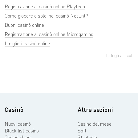
Registrazione ai casinò online Playtech
Come giocare a soldi nei casinò NetEnt?
Buoni casinò online
Registrazione ai casinò online Microgaming
I migliori casinò online
Tutti gli articoli
Casinò
Altre sezioni
Nuovi casinò
Casino del mese
Black list casino
Soft
Casinò chiusi
Strategie