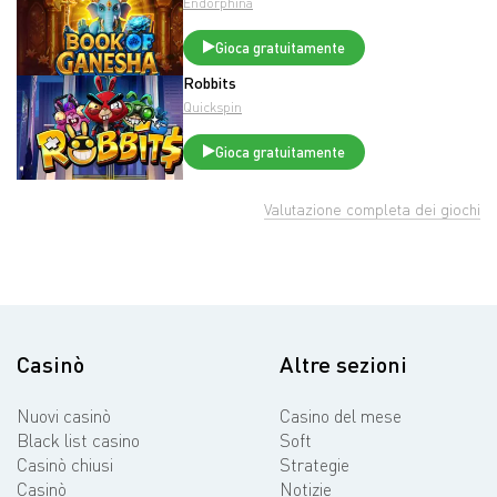
Endorphina
Gioca gratuitamente
Robbits
Quickspin
Gioca gratuitamente
Valutazione completa dei giochi
Casinò
Altre sezioni
Nuovi casinò
Casino del mese
Black list casino
Soft
Casinò chiusi
Strategie
Casinò
Notizie