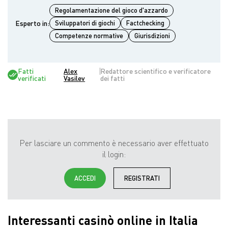
Regolamentazione del gioco d'azzardo
Esperto in:
Sviluppatori di giochi
Factchecking
Competenze normative
Giurisdizioni
Fatti
Alex
Redattore scientifico e verificatore
verificati
Vasilev
dei fatti
Per lasciare un commento è necessario aver effettuato
il login:
ACCEDI
REGISTRATI
Interessanti casinò online in Italia