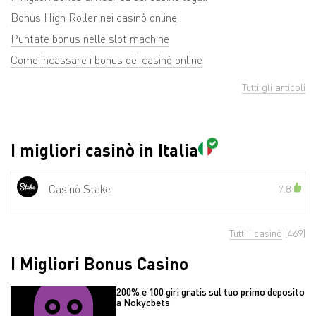
Bonus High Roller nei casinò online
Puntate bonus nelle slot machine
Come incassare i bonus dei casinò online
Tutti gli articoli
I migliori casinò in Italia
Casinò Stake
7.8
Tutti i casinò
(469)
I Migliori Bonus Casino
200% e 100 giri gratis sul tuo primo deposito
a Nokycbets