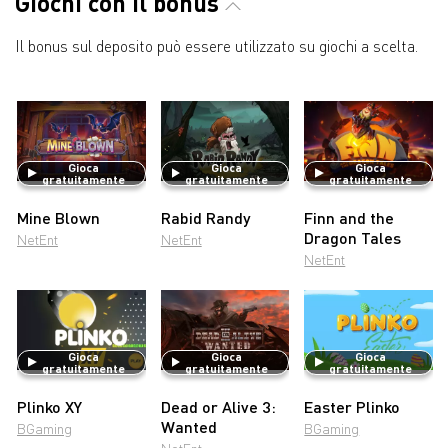
Giochi con il bonus
Il bonus sul deposito può essere utilizzato su giochi a scelta.
Gioca
Gioca
Gioca
gratuitamente
gratuitamente
gratuitamente
Mine Blown
Rabid Randy
Finn and the
Dragon Tales
NetEnt
NetEnt
NetEnt
Gioca
Gioca
Gioca
gratuitamente
gratuitamente
gratuitamente
Plinko XY
Dead or Alive 3:
Easter Plinko
Wanted
BGaming
BGaming