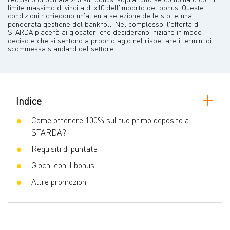
limite massimo di vincita di x10 dell'importo del bonus. Queste
condizioni richiedono un'attenta selezione delle slot e una
ponderata gestione del bankroll. Nel complesso, l'offerta di
STARDA piacerà ai giocatori che desiderano iniziare in modo
deciso e che si sentono a proprio agio nel rispettare i termini di
scommessa standard del settore.
Indice
Come ottenere 100% sul tuo primo deposito a
STARDA?
Requisiti di puntata
Giochi con il bonus
Altre promozioni