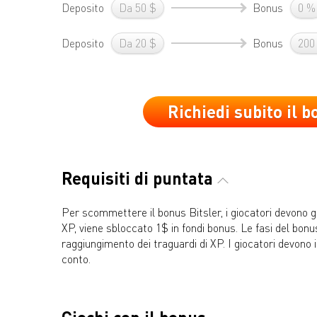
Deposito
Da 50 $
Bonus
0 %
Deposito
Da 20 $
Bonus
200
Richiedi subito il 
Requisiti di puntata
Per scommettere il bonus Bitsler, i giocatori devono g
XP, viene sbloccato 1$ in fondi bonus. Le fasi del bo
raggiungimento dei traguardi di XP. I giocatori devono inol
conto.