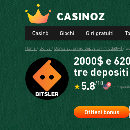
Casinò
Giochi
Giri gratuiti
To
Home
Bonus
Bonus sul primo deposito (introduttivi)
Bo
2000$ e 620
tre depositi
5.8
/10
Non disponibi
Ottieni bonus