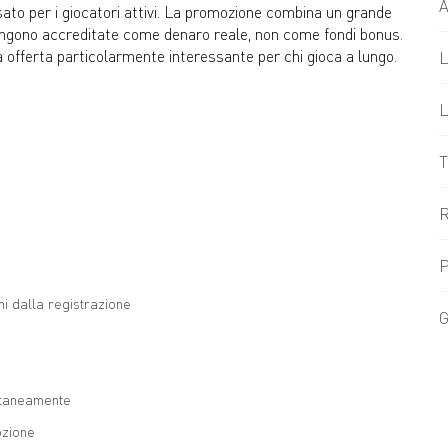
A
sato per i giocatori attivi. La promozione combina un grande
vengono accreditate come denaro reale, non come fondi bonus.
 offerta particolarmente interessante per chi gioca a lungo.
L
L
T
R
o
P
ni dalla registrazione
G
ntaneamente
ozione