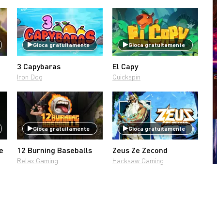
Gioca gratuitamente
Gioca gratuitamente
3 Capybaras
El Capy
Iron Dog
Quickspin
Gioca gratuitamente
Gioca gratuitamente
e
12 Burning Baseballs
Zeus Ze Zecond
Relax Gaming
Hacksaw Gaming