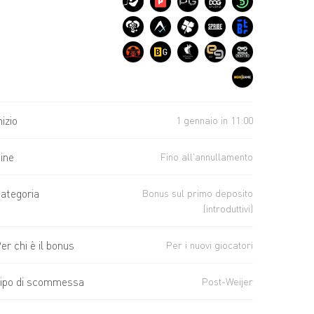
nizio
1 gennaio in 11:00
ine
Fino all'annullamento
ategoria
Bonus sul primo deposito
(introduttivi)
er chi è il bonus
Per i nuovi giocatori
ipo di scommessa
Post-Weijer