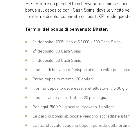
Bitsler offre un pacchetto di benvenuto in più fasi pen
bonus sul deposito con i Cash Spins, dove le vincite 
Il sistema di sblocco basato sui punti XP rende questa
Termini del bonus di benvenuto Bitsler:
1° deposito: 200% fino a $2.000 + 500 Cash Spins
2° deposito: 70 Cash Spins
3° deposito: 50 Cash Spins
Il bonus di benvenuto è disponibile una volta per cont
Primo deposito minimo: 20 dollari
Il primo deposito deve essere effettuato entro 30 gior
Il bonus viene accreditato in 20 parti uguali
Per ogni 250 XP, i giocatori ricevono 1 dollaro
Le parti di bonus sbloccate vengono accreditate ista
Le fasi bloccate scadono dopo il periodo della prom