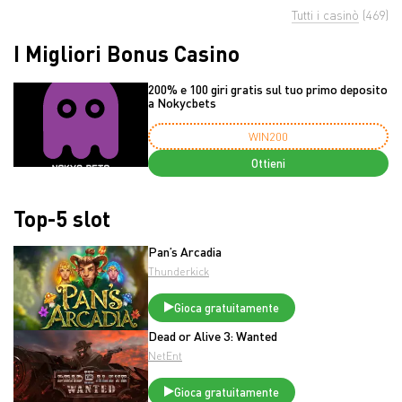
Tutti i casinò
(469)
I Migliori Bonus Casino
200% e 100 giri gratis sul tuo primo deposito
a Nokycbets
WIN200
Ottieni
Top-5 slot
Pan’s Arcadia
Thunderkick
Gioca gratuitamente
Dead or Alive 3: Wanted
NetEnt
Gioca gratuitamente