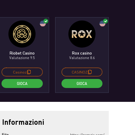
Riobet Casino
Rox casino
Valutazione 9.5
Valutazione 8.6
Casinoz
CASINOZ
GIOCA
GIOCA
Informazioni
Sito
https://gamzix.com/