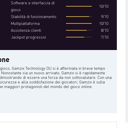
Software e interfaccia di
10/10
gioco
Stabilità di funzionamento
9/10
Multipiattaforma
10/10
Assistenza clienti
8/10
Jackpot progressivi
7/10
one
l gioco, Gamzix Technology OU si è affermata in breve tempo
. Nonostante sia un nuovo arrivato, Gamzix si è rapidamente
 dimostrando di essere una forza da non sottovalutare. Con una
a sicurezza e alla soddisfazione dei giocatori, Gamzix è sulla
ei maggiori protagonisti del mondo del gioco online.