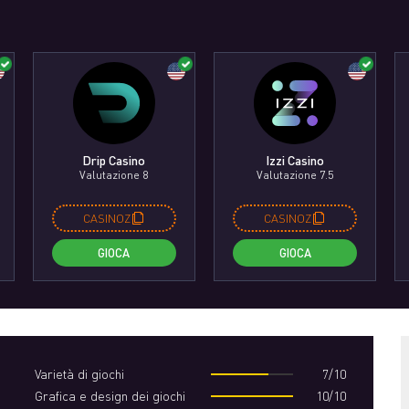
Drip Casino
Izzi Casino
Valutazione 8
Valutazione 7.5
CASINOZ
CASINOZ
GIOCA
GIOCA
Varietà di giochi
7/10
Grafica e design dei giochi
10/10