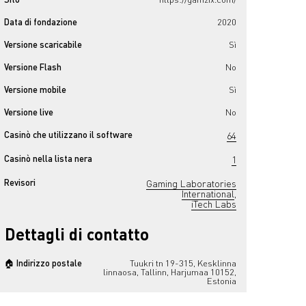
Data di fondazione
2020
Versione scaricabile
Sì
Versione Flash
No
Versione mobile
Sì
Versione live
No
Casinò che utilizzano il software
64
Casinò nella lista nera
1
Revisori
Gaming Laboratories
International
,
iTech Labs
Dettagli di contatto
🏠 Indirizzo postale
Tuukri tn 19-315, Kesklinna
linnaosa, Tallinn, Harjumaa 10152,
Estonia