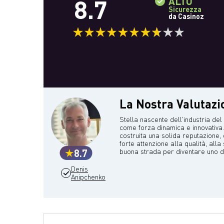
8.7
ALTO
Sicurezza
da Casinoz
La Nostra Valutazi
Stella nascente dell'industria de
come forza dinamica e innovativa
costruita una solida reputazione,
forte attenzione alla qualità, all
8.7
buona strada per diventare uno d
Denis
Anipchenko