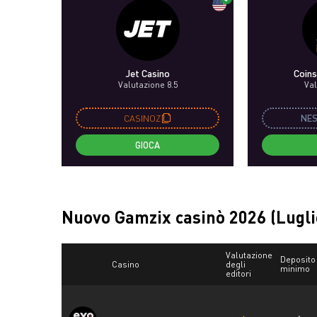
Jet Casino
Coin
Valutazione 8.5
Val
CASINOZ
NES
GIOCA
Nuovo Gamzix casinò 2026 (Lugl
Valutazione
Deposito
Casino
degli
minimo
editori