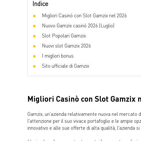
Indice
Migliori Casinò con Slot Gamzix nel 2026
Nuovo Gamzix casinò 2026 (Luglio)
Slot Popolari Gamzix
Nuovi slot Gamzix 2026
I migliori bonus
Sito ufficiale di Gamzix
Migliori Casinò con Slot Gamzix 
Gamzix, un'azienda relativamente nuova nel mercato del
l'attenzione per il suo vivace portafoglio e le ampie op
innovativo e alle sue offerte di alta qualità, l'azienda 