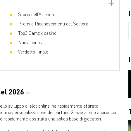
Storia dell’Azienda
Premi e Riconoscimenti del Settore
Top3 Gamzix casinò
Nuovi bonus
Verdetto Finale
nel 2026
lo sviluppo di slot online, ha rapidamente attirato
zioni di personalizzazione dei partner. Grazie al suo approccio
si è rapidamente costruita una solida base di giocatori.