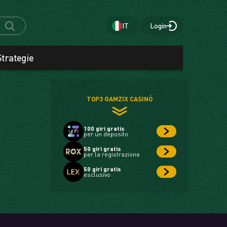
IT
Login
Strategie
TOP3 GAMZIX CASINÒ
100 giri gratis
per un deposito
50 giri gratis
per la registrazione
50 giri gratis
esclusivo