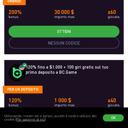
GRANDE
200%
30 000 $
x60
bonus
importo max.
giocata
OTTIENI
NESSUN CODICE
120% fino a $1.000 + 100 giri gratis sul tuo
primo deposito a BC.Game
PER UN DEPOSITO
120%
1 000 $
x40
bonus
importo max.
giocata
Utilizzando i nostri siti o servizi, accetti il nostro utilizzo dei
OK
cookie
(Per saperne di più)
OTTIENI