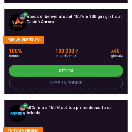
Bonus di benvenuto del 100% e 100 giri gratis al
Casinò Aurora
PER UN DEPOSITO
100%
100 000 ₽
x40
bonus
importo max.
giocata
OTTIENI
NESSUN CODICE
50% fino a 150 € sul tuo primo deposito su
Arkada
PUNTATA MINIMA