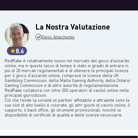
La Nostra Valutazione
Denis Anipchenko
8.6
RedRake è relativamente nuovo nel mercato del gioco d'azzardo
online, ma in questo lasso di tempo è stato in grado di entrare in
più di 20 mercati regolamentati e di ottenere le principali licenze
per il gioco d'azzardo online, comprese le licenze della UK
Gambling Commission, della Malta Gaming Authority, della Ontario
Gaming Commission e di altre autorità di regolamentazione.
RedRake collabora con oltre 200 operatori di casinò online nelle
principali giurisdizioni.
Ciò che rende la società un partner affidabile e attraente sono le
sue slot di alto livello e colorate, gli altri giochi di casinò online, il
supporto, il back office, gli strumenti promozionali, nonché la
disponibilità di certificati di qualità e delle licenze necessarie.