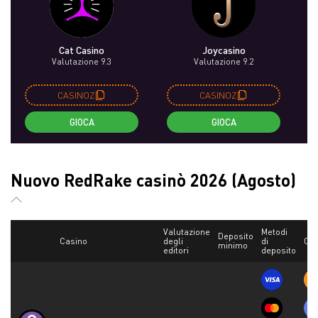
Cat Casino
Joycasino
Valutazione 9.3
Valutazione 9.2
CASINOZ
CASINOZ
GIOCA
GIOCA
Nuovo RedRake casinò 2026 (Agosto)
Valutazione
Metodi
Deposito
Casino
degli
di
Cry
minimo
editori
deposito