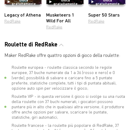
Gioca
Gioca
Gioca
gratuitamente
gratuitamente
gratuitamente
Legacy of Athena
Musketeers 1
Super 50 Stars
Wild For All
RedRake
RedRake
RedRake
Roulette di RedRake
Maker RedRake offre quattro opzioni di gioco della roulette:
Roulette europea - roulette classica secondo le regole
europee, 37 buche numerate da 1 a 36 (rosso e nero) e 0
(verde), possibilità di salvare e caricare fino a 5 puntate
preferite, statistiche complete, tutti i tipi di puntata abituali,
opzione auto spin per velocizzare il gioco;
Roulette VIP - in questa versione il gioco si svolge su una ruota
della roulette con 37 buchi numerati, i giocatori possono
puntare più in alto che in qualsiasi altra versione; il produttore
offre anche opzioni per salvare, scaricare le puntate,
statistiche, giri automatici;
Roulette francese - la roulette più popolare di RedRake, 37