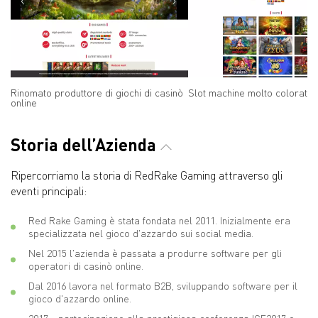
Rinomato produttore di giochi di casinò
Slot machine molto colorate
online
Storia dell’Azienda
Ripercorriamo la storia di RedRake Gaming attraverso gli
eventi principali:
Red Rake Gaming è stata fondata nel 2011. Inizialmente era
specializzata nel gioco d'azzardo sui social media.
Nel 2015 l'azienda è passata a produrre software per gli
operatori di casinò online.
Dal 2016 lavora nel formato B2B, sviluppando software per il
gioco d'azzardo online.