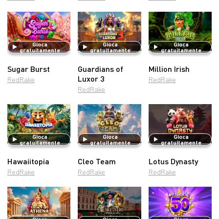
Gioca
Gioca
Gioca
gratuitamente
gratuitamente
gratuitamente
Sugar Burst
Guardians of
Million Irish
Luxor 3
RedRake
RedRake
RedRake
Gioca
Gioca
Gioca
gratuitamente
gratuitamente
gratuitamente
Hawaiitopia
Cleo Team
Lotus Dynasty
RedRake
RedRake
RedRake