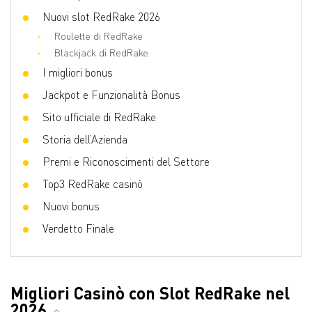
🏠 Indirizzo postale
C/ Daniel Balaciart, 2 46020, Valencia, Spain
Nuovi slot RedRake 2026
Email
Ufficio
Roulette di RedRake
Blackjack di RedRake
34963693726
Tel.
Ufficio
I migliori bonus
Jackpot e Funzionalità Bonus
Sito ufficiale di RedRake
Storia dell’Azienda
Premi e Riconoscimenti del Settore
Top3 RedRake casinò
Nuovi bonus
Verdetto Finale
Migliori Casinò con Slot RedRake nel
2026