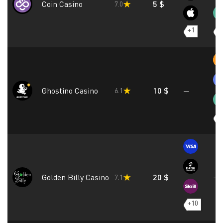
Coin Casino
5 $
7.0
+1
+
Ghostino Casino
10 $
6.1
—
+
Golden Billy Casino
20 $
7.1
—
+10