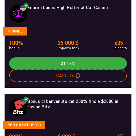
Enormi bonus High Roller al Cat Casino
GRANDE
100%
25 000 $
x35
bonus
importo max.
giocata
OTTIENI
CASINOZ
Bonus di benvenuto del 200% fino a $2000 al
casinò Bitz
PER UN DEPOSITO