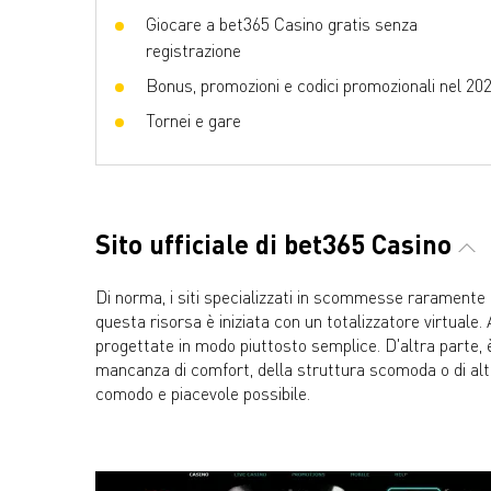
Giocare a bet365 Casino gratis senza
registrazione
Bonus, promozioni e codici promozionali nel 20
Tornei e gare
Sito ufficiale di bet365 Casino
Di norma, i siti specializzati in scommesse raramente 
questa risorsa è iniziata con un totalizzatore virtuale
progettate in modo piuttosto semplice. D'altra parte, è
mancanza di comfort, della struttura scomoda o di altre c
comodo e piacevole possibile.