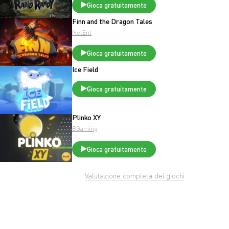
Gioca gratuitamente
Finn and the Dragon Tales
NetEnt
Gioca gratuitamente
Ice Field
Gioca gratuitamente
Plinko XY
BGaming
Gioca gratuitamente
Valutazione completa dei giochi