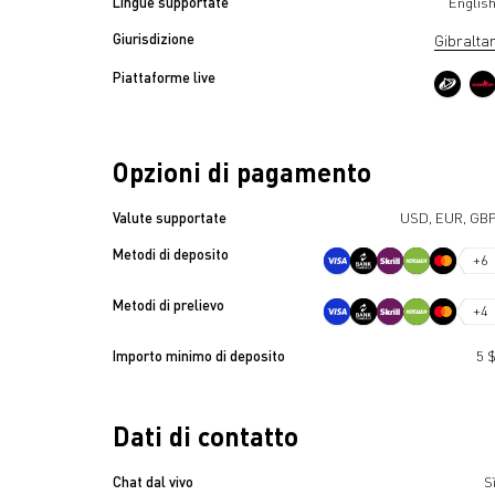
Lingue supportate
Englis
Giurisdizione
Gibralta
Piattaforme live
Opzioni di pagamento
Valute supportate
USD, EUR, GB
Metodi di deposito
+6
Metodi di prelievo
+4
Importo minimo di deposito
5 
Dati di contatto
Chat dal vivo
S