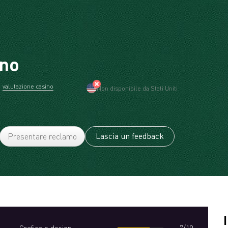
ino
a
valutazione casino
Non disponibile da Stati Uniti
Lascia un feedback
Presentare reclamo
Grafica e design
7/10