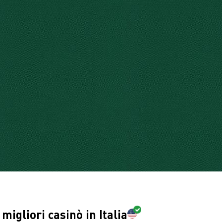
I migliori casinò in Italia