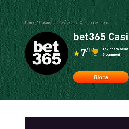
Home
Casinò online
bet365 Casino revisione
bet365 Cas
7
/10
147 posto nell
8 commenti
Gioca