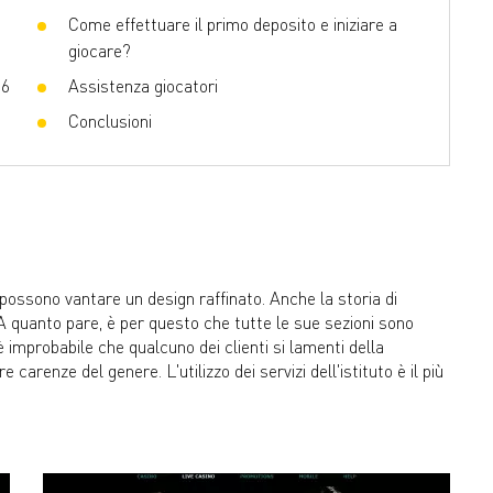
Come effettuare il primo deposito e iniziare a
giocare?
26
Assistenza giocatori
Conclusioni
possono vantare un design raffinato. Anche la storia di
. A quanto pare, è per questo che tutte le sue sezioni sono
 improbabile che qualcuno dei clienti si lamenti della
arenze del genere. L'utilizzo dei servizi dell'istituto è il più