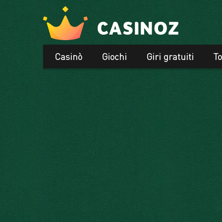
Casinò
Giochi
Giri gratuiti
To