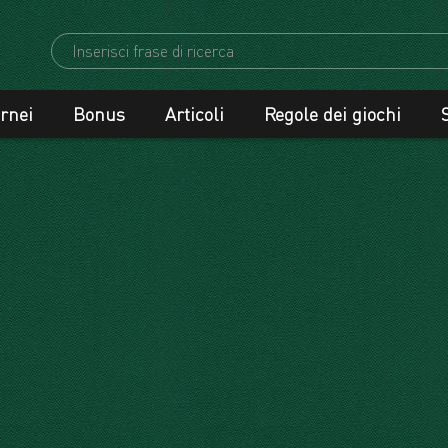
rnei
Bonus
Articoli
Regole dei giochi