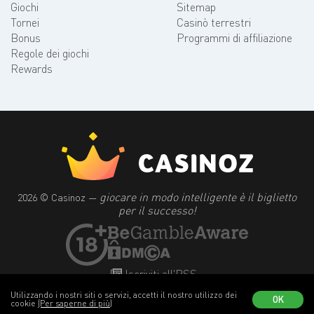
Giochi
Sitemap
Tornei
Casinò terrestri
Bonus
Programmi di affiliazione
Regole dei giochi
Rewards
giocare in modo intelligente è il biglietto
2026 © Casinoz —
per il successo!
Iscriviti all'RSS
Utilizzando i nostri siti o servizi, accetti il nostro utilizzo dei
OK
cookie
(Per saperne di più)