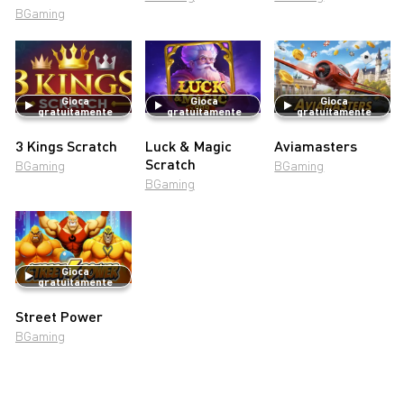
BGaming
Gioca
Gioca
Gioca
gratuitamente
gratuitamente
gratuitamente
3 Kings Scratch
Luck & Magic
Aviamasters
Scratch
BGaming
BGaming
BGaming
Gioca
gratuitamente
Street Power
BGaming