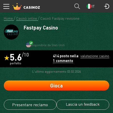
Fastpay Casino
GIOCA
IT
Home
Casinò online
Casinò Fastpay revisione
Fastpay Casino
Disponibile da Stati Uniti
5.6
/10
414 posto nella
valutazione casino
1 commento
perfetto
L'ultimo aggiornamento 03.02.2024
Gioca
Lascia un feedback
Presentare reclamo