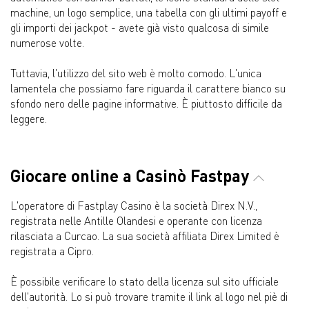
machine, un logo semplice, una tabella con gli ultimi payoff e
gli importi dei jackpot - avete già visto qualcosa di simile
numerose volte.
Tuttavia, l'utilizzo del sito web è molto comodo. L'unica
lamentela che possiamo fare riguarda il carattere bianco su
sfondo nero delle pagine informative. È piuttosto difficile da
leggere.
Giocare online a Casinò Fastpay
L'operatore di Fastplay Casino è la società Direx N.V.,
registrata nelle Antille Olandesi e operante con licenza
rilasciata a Curcao. La sua società affiliata Direx Limited è
registrata a Cipro.
È possibile verificare lo stato della licenza sul sito ufficiale
dell'autorità. Lo si può trovare tramite il link al logo nel piè di