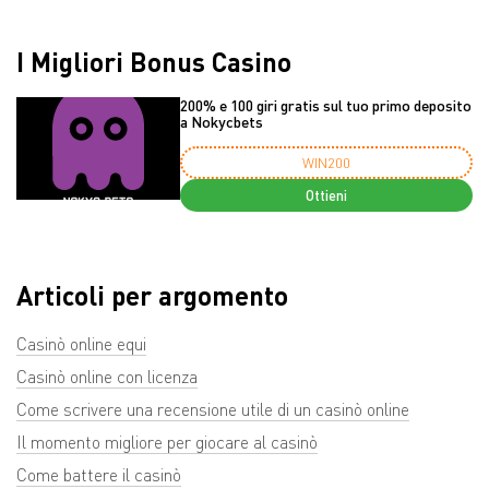
I Migliori Bonus Casino
200% e 100 giri gratis sul tuo primo deposito
a Nokycbets
WIN200
Ottieni
Articoli per argomento
Casinò online equi
Casinò online con licenza
Come scrivere una recensione utile di un casinò online
Il momento migliore per giocare al casinò
Come battere il casinò