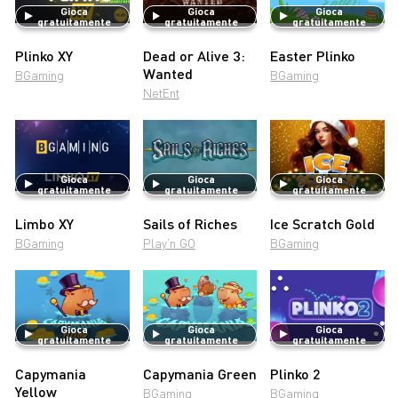
Gioca
Gioca
Gioca
gratuitamente
gratuitamente
gratuitamente
Plinko XY
Dead or Alive 3:
Easter Plinko
Wanted
BGaming
BGaming
NetEnt
Gioca
Gioca
Gioca
gratuitamente
gratuitamente
gratuitamente
Limbo XY
Sails of Riches
Ice Scratch Gold
BGaming
Play’n GO
BGaming
Gioca
Gioca
Gioca
gratuitamente
gratuitamente
gratuitamente
Capymania
Capymania Green
Plinko 2
Yellow
BGaming
BGaming