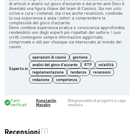
di articoli e analisi sul gioco d'azzardo e dai primi anni Dieci è
diventato una figura chiave del team di Casinoz. Qui non solo
scrive e cura i contenuti, ma crea anche recensioni, condivide
la sua esperienza e aiuta i lettori a comprendere le
complessità del gioco d'azzardo.
Denis combina esperienza pratica e conoscenza approfondita,
rendendolo uno degli esperti più rispettati del settore. I suoi
scritti contengono sempre informazioni aggiornate,
comprovate e utili per chiunque sia interessato al mondo dei
operazioni di casinò
gestione
analisi del gioco d'azzardo
RTP
volatilità
Esperto in:
regolamentazione
tendenze
recensioni
redazione
competenza
Fatti
Konstantin
Responsabile di progetto e capo
verificati
Mayskiy
analista
Recensioni
1