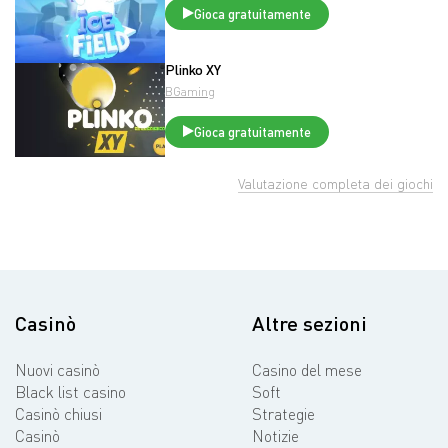
Gioca gratuitamente
Plinko XY
BGaming
Gioca gratuitamente
Valutazione completa dei giochi
Casinò
Altre sezioni
Nuovi casinò
Casino del mese
Black list casino
Soft
Casinò chiusi
Strategie
Casinò
Notizie