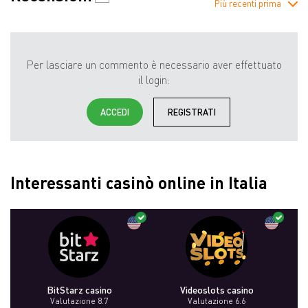
Più recenti prima
Per lasciare un commento è necessario aver effettuato
il login:
ACCEDI
REGISTRATI
Interessanti casinò online in Italia
BitStarz casino
Videoslots сasino
Valutazione 8.7
Valutazione 6.6