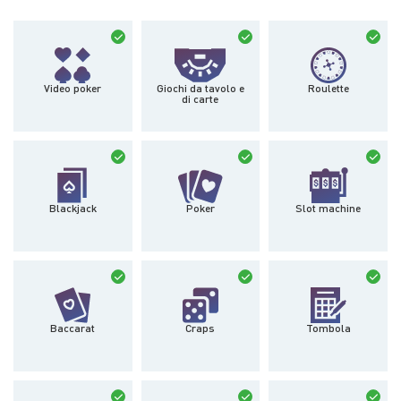
Video poker
Giochi da tavolo e
Roulette
di carte
Blackjack
Poker
Slot machine
Baccarat
Craps
Tombola