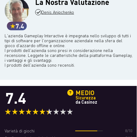
La Nostra Valutazione
Denis Anipchenko
7.4
L'azienda Gameplay Interactive è impegnata nello sviluppo di tutti i
tipi di software per l'organizzazione aziendale nella sfera del
gioco d'azzardo offline e online.
I prodotti dell'azienda sono presi in considerazione nella
recensione. Leggete le caratteristiche della piattaforma Gameplay,
i vantaggi e gli svantaggi.
I prodotti dell'azienda sono recensiti.
7.4
MEDIO
Sicurezza
da Casinoz
Varietà di giochi
8/10