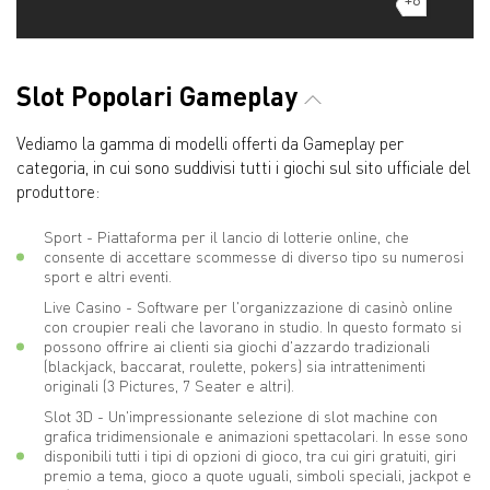
Slot Popolari Gameplay
Vediamo la gamma di modelli offerti da Gameplay per
categoria, in cui sono suddivisi tutti i giochi sul sito ufficiale del
produttore:
Sport - Piattaforma per il lancio di lotterie online, che
consente di accettare scommesse di diverso tipo su numerosi
sport e altri eventi.
Live Casino - Software per l'organizzazione di casinò online
con croupier reali che lavorano in studio. In questo formato si
possono offrire ai clienti sia giochi d'azzardo tradizionali
(blackjack, baccarat, roulette, pokers) sia intrattenimenti
originali (3 Pictures, 7 Seater e altri).
Slot 3D - Un'impressionante selezione di slot machine con
grafica tridimensionale e animazioni spettacolari. In esse sono
disponibili tutti i tipi di opzioni di gioco, tra cui giri gratuiti, giri
premio a tema, gioco a quote uguali, simboli speciali, jackpot e