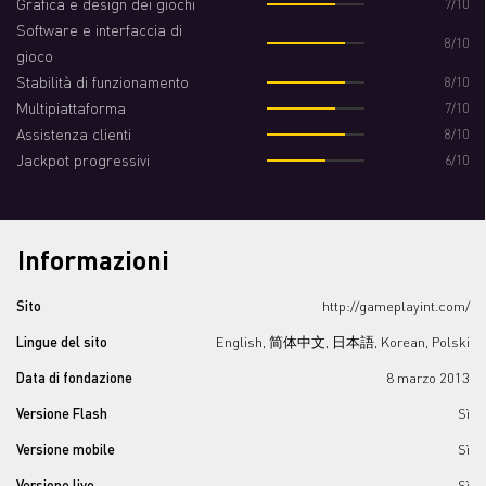
Grafica e design dei giochi
7/10
Software e interfaccia di
8/10
gioco
Stabilità di funzionamento
8/10
Multipiattaforma
7/10
Assistenza clienti
8/10
Jackpot progressivi
6/10
Informazioni
Sito
http://gameplayint.com/
Lingue del sito
English, 简体中文, 日本語, Korean, Polski
Data di fondazione
8 marzo 2013
Versione Flash
Sì
Versione mobile
Sì
Versione live
Sì