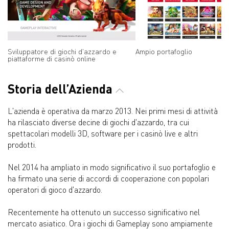
Sviluppatore di giochi d'azzardo e
Ampio portafoglio
piattaforme di casinò online
Storia dell’Azienda
L'azienda è operativa da marzo 2013. Nei primi mesi di attività
ha rilasciato diverse decine di giochi d'azzardo, tra cui
spettacolari modelli 3D, software per i casinò live e altri
prodotti.
Nel 2014 ha ampliato in modo significativo il suo portafoglio e
ha firmato una serie di accordi di cooperazione con popolari
operatori di gioco d'azzardo.
Recentemente ha ottenuto un successo significativo nel
mercato asiatico. Ora i giochi di Gameplay sono ampiamente