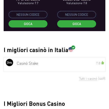
Valutazione 7.7
Valutazione 7.8
NESSUN CODICE
NESSUN CODICE
GIOCA
GIOCA
I migliori casinò in Italia
Casinò Stake
7.8
Tutti i casinò
(469)
I Migliori Bonus Casino