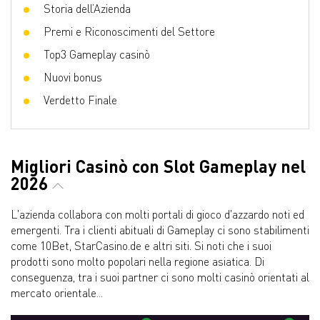
Storia dell’Azienda
Premi e Riconoscimenti del Settore
Top3 Gameplay casinò
Nuovi bonus
Verdetto Finale
Migliori Casinò con Slot Gameplay nel
2026
L'azienda collabora con molti portali di gioco d'azzardo noti ed
emergenti. Tra i clienti abituali di Gameplay ci sono stabilimenti
come 10Bet, StarCasino.de e altri siti. Si noti che i suoi
prodotti sono molto popolari nella regione asiatica. Di
conseguenza, tra i suoi partner ci sono molti casinò orientati al
mercato orientale...