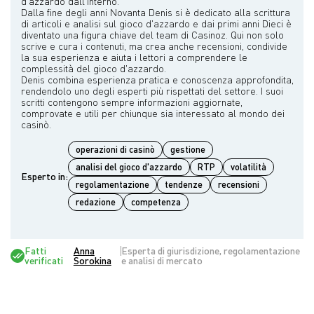
d'azzardo dall'interno.
Dalla fine degli anni Novanta Denis si è dedicato alla scrittura
di articoli e analisi sul gioco d'azzardo e dai primi anni Dieci è
diventato una figura chiave del team di Casinoz. Qui non solo
scrive e cura i contenuti, ma crea anche recensioni, condivide
la sua esperienza e aiuta i lettori a comprendere le
complessità del gioco d'azzardo.
Denis combina esperienza pratica e conoscenza approfondita,
rendendolo uno degli esperti più rispettati del settore. I suoi
scritti contengono sempre informazioni aggiornate,
comprovate e utili per chiunque sia interessato al mondo dei
operazioni di casinò
gestione
analisi del gioco d'azzardo
RTP
volatilità
Esperto in:
regolamentazione
tendenze
recensioni
redazione
competenza
Fatti
Anna
Esperta di giurisdizione, regolamentazione
verificati
Sorokina
e analisi di mercato