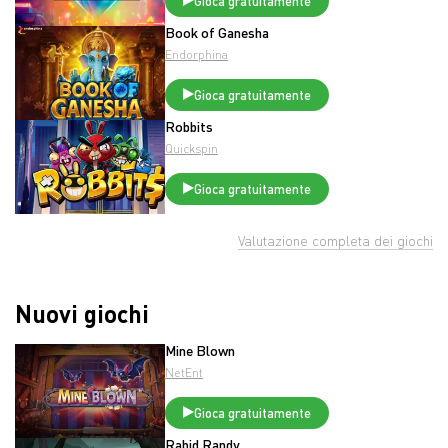
Gioca gratuitamente
Book of Ganesha
Endorphina
Gioca gratuitamente
Robbits
Quickspin
Gioca gratuitamente
Valutazione completa dei giochi
Nuovi giochi
Mine Blown
NetEnt
Gioca gratuitamente
Rabid Randy