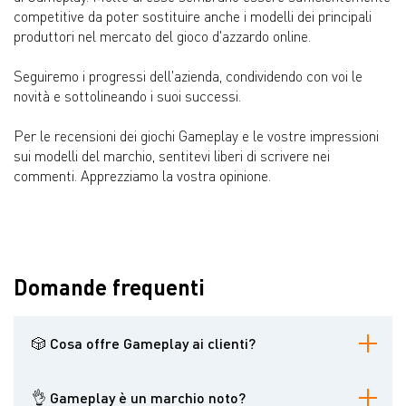
competitive da poter sostituire anche i modelli dei principali
produttori nel mercato del gioco d'azzardo online.
Seguiremo i progressi dell'azienda, condividendo con voi le
novità e sottolineando i suoi successi.
Per le recensioni dei giochi Gameplay e le vostre impressioni
sui modelli del marchio, sentitevi liberi di scrivere nei
commenti. Apprezziamo la vostra opinione.
Domande frequenti
🎲 Cosa offre Gameplay ai clienti?
L'azienda produce piattaforme di casinò online e sviluppa giochi
d'azzardo di vario tipo.
👌 Gameplay è un marchio noto?