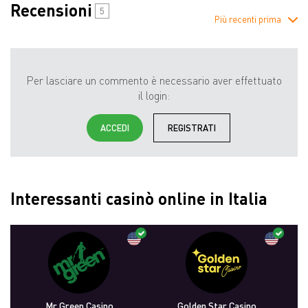
Recensioni
5
Più recenti prima
Per lasciare un commento è necessario aver effettuato
il login:
ACCEDI
REGISTRATI
Interessanti casinò online in Italia
Mr Green Casino
Golden Star Casino