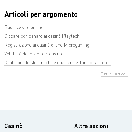
Articoli per argomento
Buoni casinò online
Giocare con denaro ai casinò Playtech
Registrazione ai casinò online Microgaming
Volatilità delle slot del casinò
Quali sono le slot machine che permettono di vincere?
Tutti gli articoli
Casinò
Altre sezioni