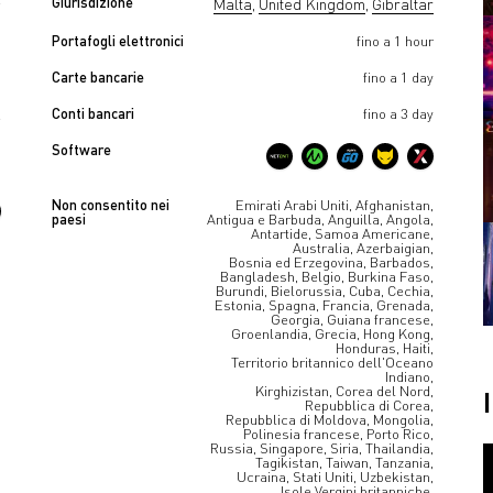
e
Giurisdizione
Malta
,
United Kingdom
,
Gibraltar
Portafogli elettronici
fino a 1 hour
s
Carte bancarie
fino a 1 day
Conti bancari
fino a 3 day
e
Software
,
1
Non consentito nei
Emirati Arabi Uniti,
Afghanistan,
paesi
Antigua e Barbuda,
Anguilla,
Angola,
Antartide,
Samoa Americane,
Australia,
Azerbaigian,
Bosnia ed Erzegovina,
Barbados,
Bangladesh,
Belgio,
Burkina Faso,
Burundi,
Bielorussia,
Cuba,
Cechia,
Estonia,
Spagna,
Francia,
Grenada,
Georgia,
Guiana francese,
Groenlandia,
Grecia,
Hong Kong,
Honduras,
Haiti,
Territorio britannico dell'Oceano
Indiano,
Kirghizistan,
Corea del Nord,
Repubblica di Corea,
Repubblica di Moldova,
Mongolia,
Polinesia francese,
Porto Rico,
Russia,
Singapore,
Siria,
Thailandia,
Tagikistan,
Taiwan,
Tanzania,
Ucraina,
Stati Uniti,
Uzbekistan,
Isole Vergini britanniche,