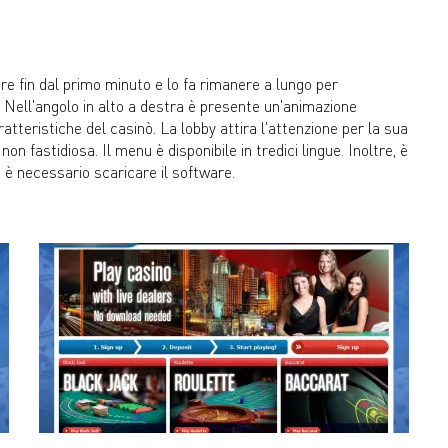
ore fin dal primo minuto e lo fa rimanere a lungo per
. Nell'angolo in alto a destra è presente un'animazione
eristiche del casinò. La lobby attira l'attenzione per la sua
 fastidiosa. Il menu è disponibile in tredici lingue. Inoltre, è
n è necessario scaricare il software.