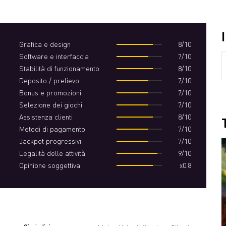
Grafica e design
8/10
Software e interfaccia
7/10
Stabilità di funzionamento
8/10
Deposito / prelievo
7/10
Bonus e promozioni
7/10
Selezione dei giochi
7/10
Assistenza clienti
8/10
Metodi di pagamento
7/10
Jackpot progressivi
7/10
Legalità delle attività
9/10
Opinione soggettiva
x0.8