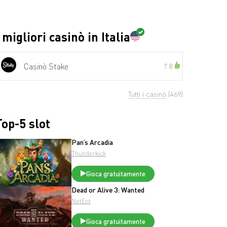
I migliori casinò in Italia
Casinò Stake
7.8
Tutti i casinò
(469)
Top-5 slot
Pan’s Arcadia
Thunderkick
Gioca gratuitamente
Dead or Alive 3: Wanted
NetEnt
Gioca gratuitamente