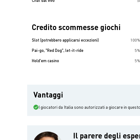
Chat dal vivo
S
Credito scommesse giochi
Slot (potrebbero applicarsi eccezioni)
100
Pai-go, "Red Dog", let-it-ride
5
Hold'em casino
5
Vantaggi
I giocatori da Italia sono autorizzati a giocare in quest
Il parere degli espe