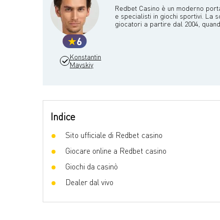
Redbet Casino è un moderno porta
e specialisti in giochi sportivi. La
giocatori a partire dal 2004, quand
6
Konstantin
Mayskiy
Indice
Sito ufficiale di Redbet casino
Giocare online a Redbet casino
Giochi da casinò
Dealer dal vivo