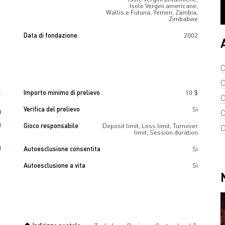
Isole Vergini americane,
Wallis e Futuna,
Yemen,
Zambia,
Zimbabwe
Data di fondazione
2002
C
C
K
Importo minimo di prelievo
10 $
C
Verifica del prelievo
Sì
C
Gioco responsabile
Deposit limit, Loss limit, Turnover
C
limit, Session duration
Autoesclusione consentita
Sì
Autoesclusione a vita
Sì
$