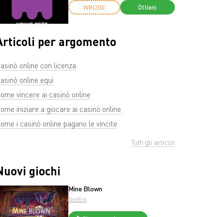
WIN200
Ottieni
Articoli per argomento
asinò online con licenza
asinò online equi
ome vincere ai casinò online
ome iniziare a giocare ai casinò online
ome i casinò online pagano le vincite
Tutti gli articoli
Nuovi giochi
Mine Blown
NetEnt