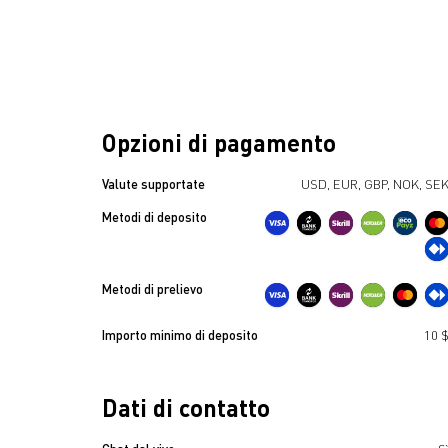
Opzioni di pagamento
Valute supportate
USD, EUR, GBP, NOK, SE
Metodi di deposito
Metodi di prelievo
Importo minimo di deposito
10 
Dati di contatto