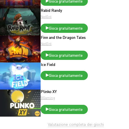
Gioca gratuitamente
Rabid Randy
NetEnt
Gioca gratuitamente
Finn and the Dragon Tales
NetEnt
Gioca gratuitamente
Ice Field
Gioca gratuitamente
Plinko XY
BGaming
Gioca gratuitamente
Valutazione completa dei giochi