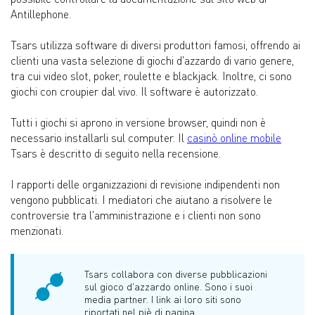
Antillephone.
Tsars utilizza software di diversi produttori famosi, offrendo ai
clienti una vasta selezione di giochi d'azzardo di vario genere,
tra cui video slot, poker, roulette e blackjack. Inoltre, ci sono
giochi con croupier dal vivo. Il software è autorizzato.
Tutti i giochi si aprono in versione browser, quindi non è
necessario installarli sul computer. Il
casinò online mobile
Tsars è descritto di seguito nella recensione.
I rapporti delle organizzazioni di revisione indipendenti non
vengono pubblicati. I mediatori che aiutano a risolvere le
controversie tra l'amministrazione e i clienti non sono
menzionati.
Tsars collabora con diverse pubblicazioni
sul gioco d'azzardo online. Sono i suoi
media partner. I link ai loro siti sono
riportati nel piè di pagina.