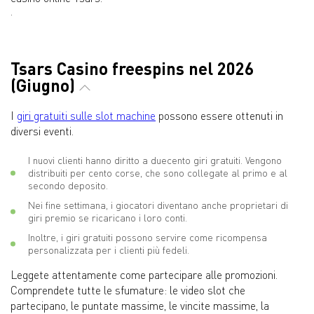
.
Tsars Casino freespins nel 2026
(Giugno)
I
giri gratuiti sulle slot machine
possono essere ottenuti in
diversi eventi.
I nuovi clienti hanno diritto a duecento giri gratuiti. Vengono
distribuiti per cento corse, che sono collegate al primo e al
secondo deposito.
Nei fine settimana, i giocatori diventano anche proprietari di
giri premio se ricaricano i loro conti.
Inoltre, i giri gratuiti possono servire come ricompensa
personalizzata per i clienti più fedeli.
Leggete attentamente come partecipare alle promozioni.
Comprendete tutte le sfumature: le video slot che
partecipano, le puntate massime, le vincite massime, la