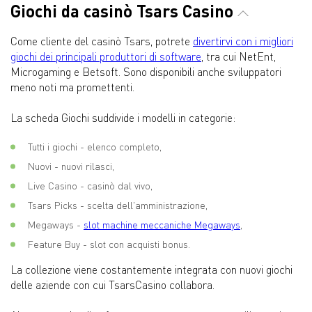
Giochi da casinò Tsars Casino
Come cliente del casinò Tsars, potrete
divertirvi con i migliori
giochi dei principali produttori di software
, tra cui NetEnt,
Microgaming e Betsoft. Sono disponibili anche sviluppatori
meno noti ma promettenti.
La scheda Giochi suddivide i modelli in categorie:
Tutti i giochi - elenco completo,
Nuovi - nuovi rilasci,
Live Casino - casinò dal vivo,
Tsars Picks - scelta dell'amministrazione,
Megaways -
slot machine meccaniche Megaways
,
Feature Buy - slot con acquisti bonus.
La collezione viene costantemente integrata con nuovi giochi
delle aziende con cui TsarsCasino collabora.