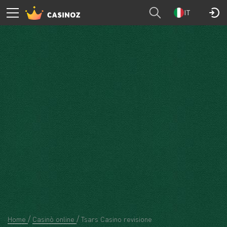
Tsars Casino
GIOCA
IT
Home
Casinò online
Tsars Casino revisione