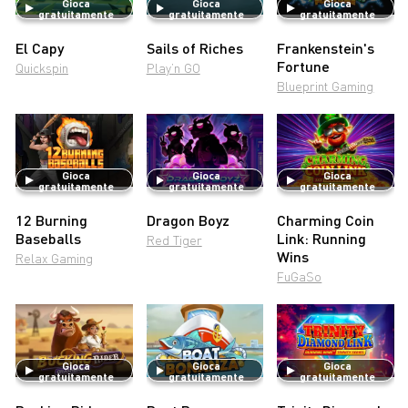
Gioca
Gioca
Gioca
gratuitamente
gratuitamente
gratuitamente
El Capy
Sails of Riches
Frankenstein's
Fortune
Quickspin
Play’n GO
Blueprint Gaming
Gioca
Gioca
Gioca
gratuitamente
gratuitamente
gratuitamente
12 Burning
Dragon Boyz
Charming Coin
Baseballs
Link: Running
Red Tiger
Wins
Relax Gaming
FuGaSo
Gioca
Gioca
Gioca
gratuitamente
gratuitamente
gratuitamente