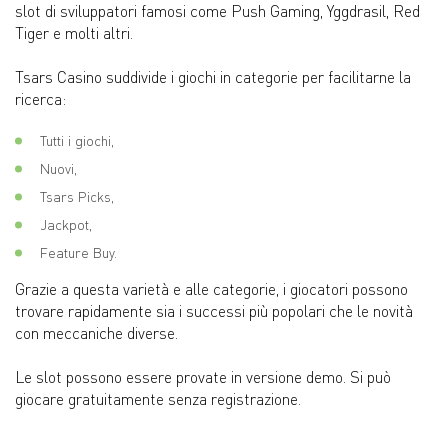
slot di sviluppatori famosi come Push Gaming, Yggdrasil, Red
Tiger e molti altri.
Tsars Casino suddivide i giochi in categorie per facilitarne la
ricerca:
Tutti i giochi,
Nuovi,
Tsars Picks,
Jackpot,
Feature Buy.
Grazie a questa varietà e alle categorie, i giocatori possono
trovare rapidamente sia i successi più popolari che le novità
con meccaniche diverse.
Le slot possono essere provate in versione demo. Si può
giocare gratuitamente senza registrazione.