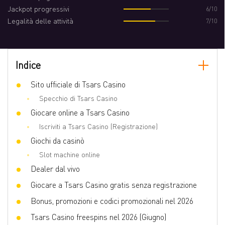
Jackpot progressivi
6/10
Chat dal vivo
Sì
Legalità delle attività
7/10
Servizio di assistenza
E-mail di supporto
Indice
11234567590
Tel.
Servizio di assistenza
Sito ufficiale di Tsars Casino
🏠 Indirizzo postale
Heelsumstraat 51 E-commerce park, p.o.
box 423, Curacao
Specchio di Tsars Casino
Giocare online a Tsars Casino
Iscriviti a Tsars Casino (Registrazione)
Credito scommesse giochi
Giochi da casinò
Slot (potrebbero applicarsi eccezioni)
100%
Slot machine online
Dealer dal vivo
Giocare a Tsars Casino gratis senza registrazione
Bonus, promozioni e codici promozionali nel 2026
Tsars Casino freespins nel 2026 (Giugno)