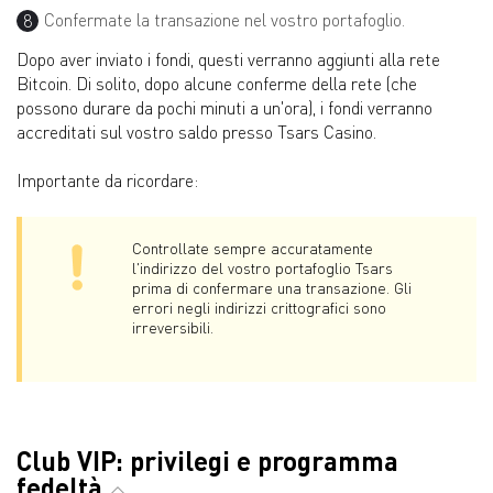
Confermate la transazione nel vostro portafoglio.
Dopo aver inviato i fondi, questi verranno aggiunti alla rete
Bitcoin. Di solito, dopo alcune conferme della rete (che
possono durare da pochi minuti a un'ora), i fondi verranno
accreditati sul vostro saldo presso Tsars Casino.
Importante da ricordare:
Controllate sempre accuratamente
l'indirizzo del vostro portafoglio Tsars
prima di confermare una transazione. Gli
errori negli indirizzi crittografici sono
irreversibili.
Club VIP: privilegi e programma
fedeltà