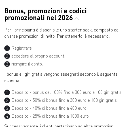
Bonus, promozioni e codici
promozionali nel 2026
Per i principianti è disponibile uno starter pack, composto da
diverse promozioni di invito. Per ottenerlo, è necessario:
Registrarsi,
accedere al proprio account,
riempire il conto.
I bonus e i giri gratis vengono assegnati secondo il seguente
schema:
Deposito - bonus del 100% fino a 300 euro e 100 giri gratis,
Deposito - 50% di bonus fino a 300 euro e 100 giri gratis,
Deposito - 40% di bonus fino a 400 euro,
Deposito - 25% di bonus fino a 1000 euro.
Successivamente, i clienti partecipano ad altre promozioni: