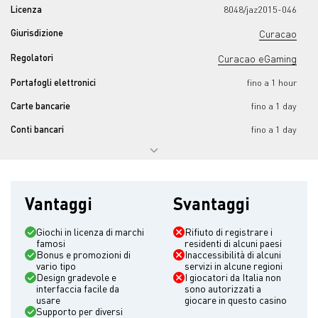
Licenza
8048/jaz2015-046
Giurisdizione
Curacao
Regolatori
Curacao eGaming
Portafogli elettronici
fino a 1 hour
Carte bancarie
fino a 1 day
Conti bancari
fino a 1 day
Software
+24
Piattaforme live
Vantaggi
Svantaggi
Non consentito nei paesi
Australia,
Svizzera,
Germania,
Estonia,
Spagna,
Regno Unito,
Italia,
Giochi in licenza di marchi
Rifiuto di registrare i
Paesi Bassi,
Svezia,
Stati Uniti
famosi
residenti di alcuni paesi
Bonus e promozioni di
Inaccessibilità di alcuni
Data di fondazione
2020
vario tipo
servizi in alcune regioni
Design gradevole e
I giocatori da Italia non
interfaccia facile da
sono autorizzati a
usare
giocare in questo casino
Opzioni di pagamento
Supporto per diversi