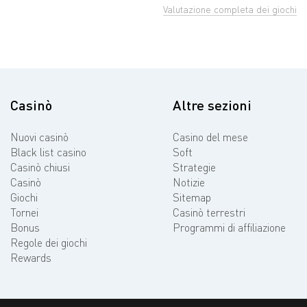
Valutazione completa dei giochi
Casinò
Altre sezioni
Nuovi casinò
Casino del mese
Black list casino
Soft
Casinò chiusi
Strategie
Casinò
Notizie
Giochi
Sitemap
Tornei
Casinò terrestri
Bonus
Programmi di affiliazione
Regole dei giochi
Rewards