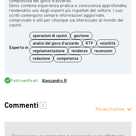
complessità del gioco d'azzardo.
Denis combina esperienza pratica e conoscenza approfondita,
rendendolo uno degli esperti più rispettati del settore. I suoi
scritti contengono sempre informazioni aggiornate,
comprovate e utili per chiunque sia interessato al mondo dei
operazioni di casinò
gestione
analisi del gioco d'azzardo
RTP
volatilità
Esperto in:
regolamentazione
tendenze
recensioni
redazione
competenza
Fatti verificati
Alessandro R
Commenti
2
Più vecchi prima
Per lasciare un commento è necessario aver effettuato