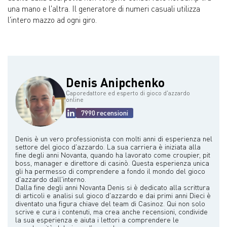
una mano e l'altra. Il generatore di numeri casuali utilizza
l'intero mazzo ad ogni giro.
Denis Anipchenko
Caporedattore ed esperto di gioco d'azzardo
online
7990 recensioni
Denis è un vero professionista con molti anni di esperienza nel
settore del gioco d'azzardo. La sua carriera è iniziata alla
fine degli anni Novanta, quando ha lavorato come croupier, pit
boss, manager e direttore di casinò. Questa esperienza unica
gli ha permesso di comprendere a fondo il mondo del gioco
d'azzardo dall'interno.
Dalla fine degli anni Novanta Denis si è dedicato alla scrittura
di articoli e analisi sul gioco d'azzardo e dai primi anni Dieci è
diventato una figura chiave del team di Casinoz. Qui non solo
scrive e cura i contenuti, ma crea anche recensioni, condivide
la sua esperienza e aiuta i lettori a comprendere le