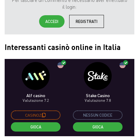
il login:
ACCEDI
REGISTRATI
Interessanti casinò online in Italia
Alf casino
Stake Casino
Valutazione 7.2
Valutazione 7.8
CASINOZ
NESSUN CODICE
GIOCA
GIOCA