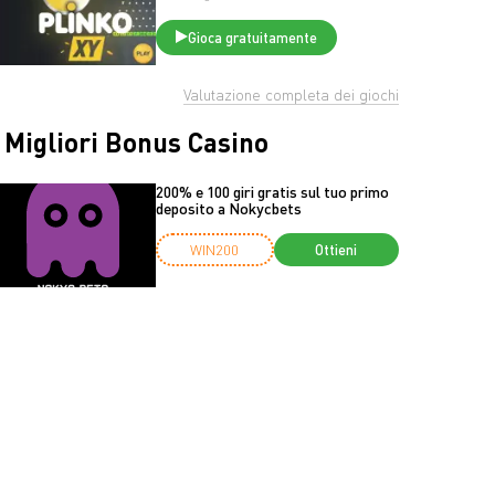
Gioca gratuitamente
Valutazione completa dei giochi
I Migliori Bonus Casino
200% e 100 giri gratis sul tuo primo
deposito a Nokycbets
WIN200
Ottieni