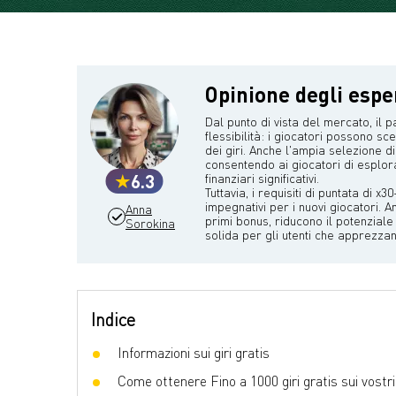
Opinione degli espe
Dal punto di vista del mercato, il 
flessibilità: i giocatori possono sce
dei giri. Anche l'ampia selezione di 
consentendo ai giocatori di esplora
6.3
finanziari significativi.
Tuttavia, i requisiti di puntata di 
impegnativi per i nuovi giocatori. Anc
Anna
primi bonus, riducono il potenziale 
Sorokina
solida per gli utenti che apprezzano
Indice
Informazioni sui giri gratis
Come ottenere Fino a 1000 giri gratis sui vostri