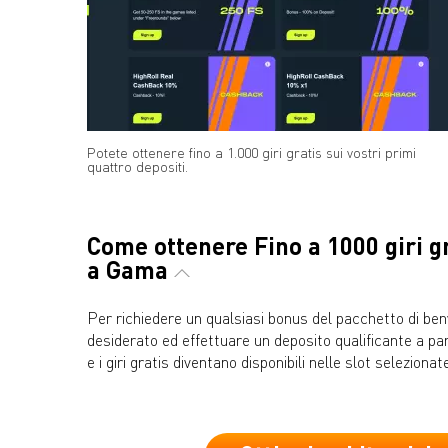
Potete ottenere fino a 1.000 giri gratis sui vostri primi
quattro depositi.
Come ottenere Fino a 1000 giri gr
a Gama
Per richiedere un qualsiasi bonus del pacchetto di benv
desiderato ed effettuare un deposito qualificante a pa
e i giri gratis diventano disponibili nelle slot selezionate