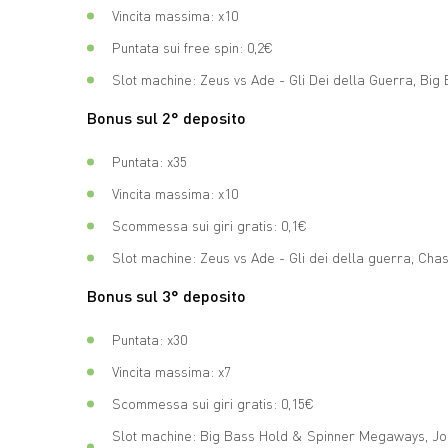
Vincita massima: x10
Puntata sui free spin: 0,2€
Slot machine: Zeus vs Ade - Gli Dei della Guerra, B
Bonus sul 2° deposito
Puntata: x35
Vincita massima: x10
Scommessa sui giri gratis: 0,1€
Slot machine: Zeus vs Ade - Gli dei della guerra, Chas
Bonus sul 3° deposito
Puntata: x30
Vincita massima: x7
Scommessa sui giri gratis: 0,15€
Slot machine: Big Bass Hold & Spinner Megaways, John