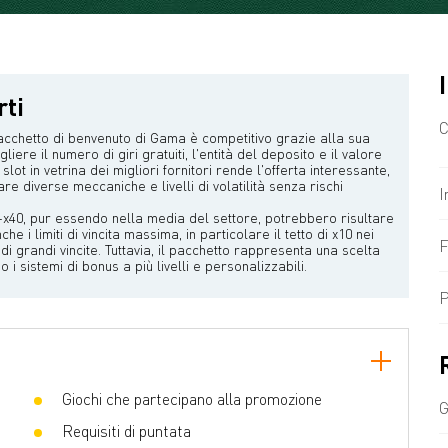
rti
C
pacchetto di benvenuto di Gama è competitivo grazie alla sua
gliere il numero di giri gratuiti, l'entità del deposito e il valore
slot in vetrina dei migliori fornitori rende l'offerta interessante,
re diverse meccaniche e livelli di volatilità senza rischi
I
x30-x40, pur essendo nella media del settore, potrebbero risultare
he i limiti di vincita massima, in particolare il tetto di x10 nei
F
di grandi vincite. Tuttavia, il pacchetto rappresenta una scelta
 i sistemi di bonus a più livelli e personalizzabili.
P
Giochi che partecipano alla promozione
G
Requisiti di puntata