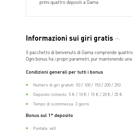
primi quattro depositi a Gama
Informazioni sui giri gratis
Il pacchetto di benvenuto di Gama comprende quattro bonu
Ogni bonus ha i propri parametri, pur mantenendo una s
Condizioni generali per tutti i bonus
Numero di giri gratuiti: 50 / 100 / 150 / 200 / 250
Deposito richiesto: 5 € / 10 € / 15 € / 20 € / 25 €
Tempo di scommessa: 3 giorni
Bonus sul 1° deposito
Puntata: x40