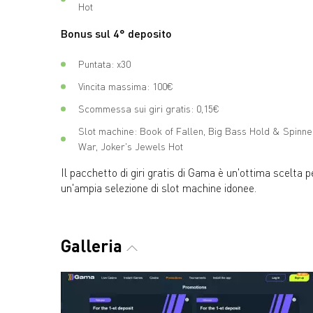
Hot
Bonus sul 4° deposito
Puntata: x30
Vincita massima: 100€
Scommessa sui giri gratis: 0,15€
Slot machine: Book of Fallen, Big Bass Hold & Spinne
War, Joker's Jewels Hot
Il pacchetto di giri gratis di Gama è un'ottima scelta pe
un'ampia selezione di slot machine idonee.
Galleria