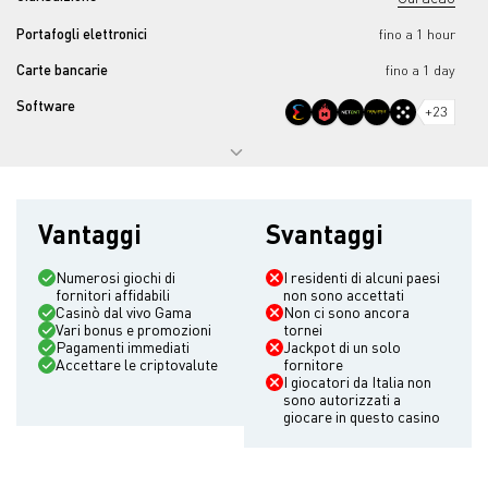
Portafogli elettronici
fino a 1 hour
Carte bancarie
fino a 1 day
Software
+23
Piattaforme live
Non consentito nei paesi
Antigua e Barbuda,
Australia,
Barbados,
Belgio,
Bulgaria,
Bahamas,
Bielorussia,
Vantaggi
Svantaggi
Belize,
Svizzera,
Isole Cook,
Cina,
Costa Rica,
Danimarca,
Repubblica Dominicana,
Algeria,
Estonia,
Numerosi giochi di
Spagna,
Francia,
I residenti di alcuni paesi
Regno Unito,
Georgia,
Guiana francese,
Guernsey,
Gibilterra,
fornitori affidabili
non sono accettati
Grecia,
Guam,
Croazia,
Ungheria,
Casinò dal vivo Gama
Non ci sono ancora
Isola di Man,
Iraq,
Iran,
Italia,
Maglia,
Vari bonus e promozioni
tornei
Giamaica,
Comore,
Liechtenstein,
Liberia,
Pagamenti immediati
Jackpot di un solo
Repubblica di Lituania,
Lettonia,
Accettare le criptovalute
fornitore
Montenegro,
San Martino,
Malta,
I giocatori da Italia non
Paesi Bassi,
Panama,
Papua Nuova Guinea,
Polonia,
Portogallo,
sono autorizzati a
Seychelles,
Singapore,
Siria,
Tanzania,
giocare in questo casino
Ucraina,
Stati Uniti,
Vanuatu,
Sudafrica
Data di fondazione
febbraio 2023