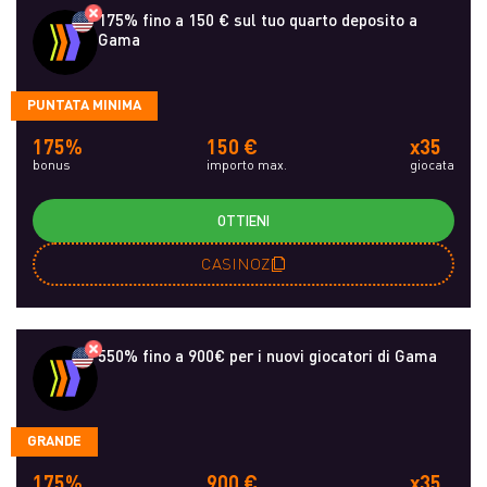
175% fino a 150 € sul tuo quarto deposito a
Gama
PUNTATA MINIMA
175%
150 €
x35
bonus
importo max.
giocata
OTTIENI
CASINOZ
550% fino a 900€ per i nuovi giocatori di Gama
GRANDE
175%
900 €
x35