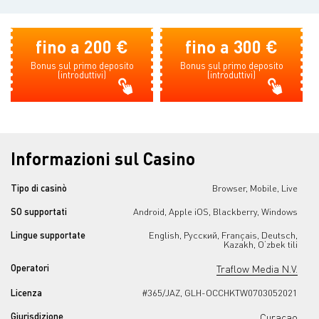
fino a 200 €
fino a 300 €
Bonus sul primo deposito
Bonus sul primo deposito
(introduttivi)
(introduttivi)
Informazioni sul Casino
Tipo di casinò
Browser, Mobile, Live
SO supportati
Android, Apple iOS, Blackberry, Windows
Lingue supportate
English, Русский, Français, Deutsch,
Kazakh, Оʻzbek tili
Operatori
Traflow Media N.V.
Licenza
#365/JAZ, GLH-OCCHKTW0703052021
Giurisdizione
Curacao