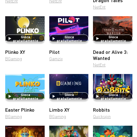
Dragon Tales
NetEnt
NetEnt
NetEnt
Gioca
Gioca
Gioca
gratuitamente
gratuitamente
gratuitamente
Plinko XY
Pilot
Dead or Alive 3:
Wanted
BGaming
Gamzix
NetEnt
Gioca
Gioca
Gioca
gratuitamente
gratuitamente
gratuitamente
Easter Plinko
Limbo XY
Robbits
BGaming
BGaming
Quickspin