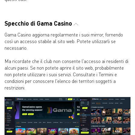
Specchio di Gama Casino
Gama Casino aggiorna regolarmente i suoi mirror, fornendo
così un accesso stabile al sito web. Potete utilizzarli se
necessario.
Ma ricordate che il club non consente l'accesso ai residenti di
alcuni paesi. Se non potete aprire il sito web, probabilmente
non potete utilizzare i suoi servizi. Consultate i Termini e
condizioni per conoscere l'elenco dei territori soggetti a
restrizioni.