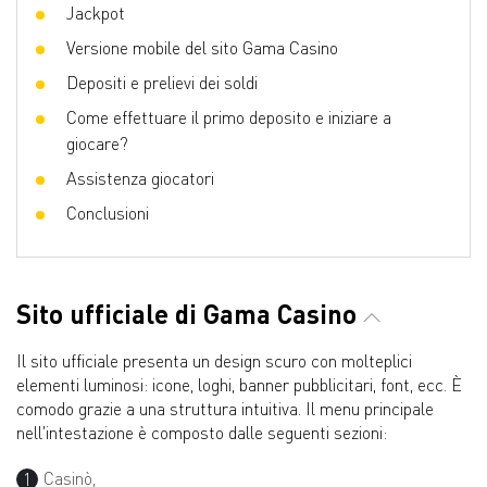
Jackpot
Versione mobile del sito Gama Casino
Depositi e prelievi dei soldi
Come effettuare il primo deposito e iniziare a
giocare?
Assistenza giocatori
Conclusioni
Sito ufficiale di Gama Casino
Il sito ufficiale presenta un design scuro con molteplici
elementi luminosi: icone, loghi, banner pubblicitari, font, ecc. È
comodo grazie a una struttura intuitiva. Il menu principale
nell'intestazione è composto dalle seguenti sezioni:
Casinò,