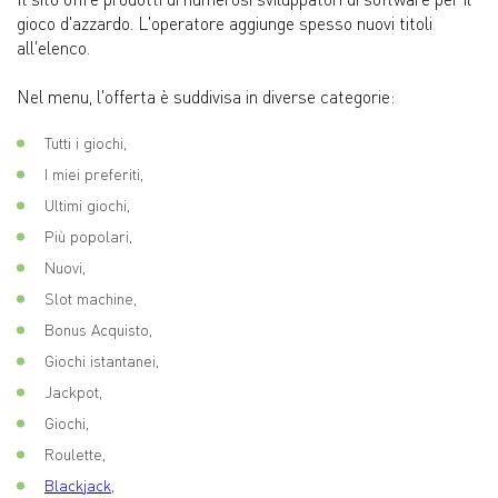
gioco d'azzardo. L'operatore aggiunge spesso nuovi titoli
all'elenco.
Nel menu, l'offerta è suddivisa in diverse categorie:
Tutti i giochi,
I miei preferiti,
Ultimi giochi,
Più popolari,
Nuovi,
Slot machine,
Bonus Acquisto,
Giochi istantanei,
Jackpot,
Giochi,
Roulette,
Blackjack
,