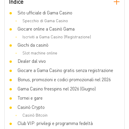
Indice
Gioco responsabile
Deposit limit
Sito ufficiale di Gama Casino
Autoesclusione consentita
Sì
Specchio di Gama Casino
Giocare online a Casinò Gama
Dati di contatto
Iscriviti a Gama Casino (Registrazione)
Giochi da casinò
Chat dal vivo
Sì
Slot machine online
🏠 Indirizzo postale
Abraham de Veerstraat 9, Curaçao.
SOLVEXI LIMITED (reg.number HE 422235)
Dealer dal vivo
Giocare a Gama Casino gratis senza registrazione
Credito scommesse giochi
Bonus, promozioni e codici promozionali nel 2026
Gama Casino freespins nel 2026 (Giugno)
Slot (potrebbero applicarsi eccezioni)
100%
Tornei e gare
Casinò Crypto
Casinò Bitcoin
Club VIP: privilegi e programma fedeltà