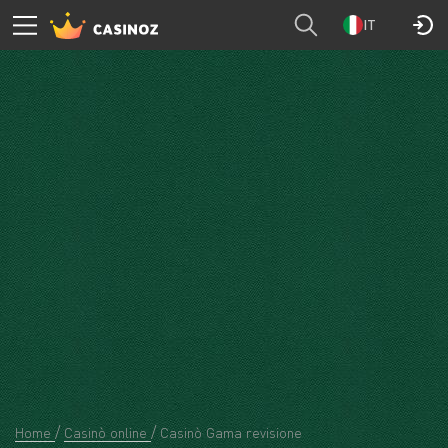
CASINOZ
GIOCA
IT
Home
Casinò online
Casinò Gama revisione