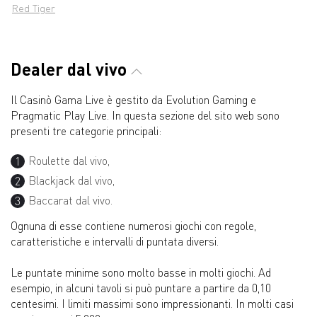
Red Tiger
Dealer dal vivo
Il Casinò Gama Live è gestito da Evolution Gaming e
Pragmatic Play Live. In questa sezione del sito web sono
presenti tre categorie principali:
Roulette dal vivo,
Blackjack dal vivo,
Baccarat dal vivo.
Ognuna di esse contiene numerosi giochi con regole,
caratteristiche e intervalli di puntata diversi.
Le puntate minime sono molto basse in molti giochi. Ad
esempio, in alcuni tavoli si può puntare a partire da 0,10
centesimi. I limiti massimi sono impressionanti. In molti casi