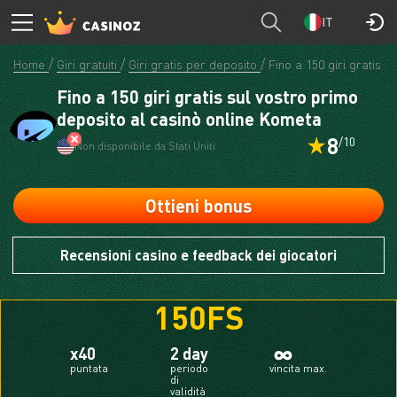
Fino a 150 giri gratis sul vostro primo deposito al casinò online Kometa
GIOCA
IT
Home
Giri gratuiti
Giri gratis per deposito
Fino a 150 giri gratis 
Fino a 150 giri gratis sul vostro primo
deposito al casinò online Kometa
8
/10
Non disponibile da Stati Uniti
Ottieni bonus
Recensioni casino e feedback dei giocatori
150FS
∞
x40
2 day
puntata
periodo
vincita max.
di
validità