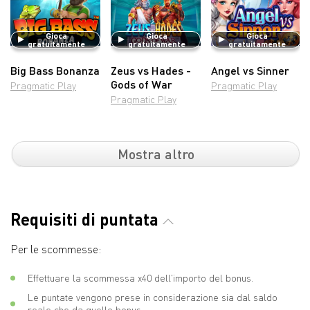
Gioca
Gioca
Gioca
gratuitamente
gratuitamente
gratuitamente
Big Bass Bonanza
Zeus vs Hades -
Angel vs Sinner
Gods of War
Pragmatic Play
Pragmatic Play
Pragmatic Play
Mostra altro
Requisiti di puntata
Per le scommesse:
Effettuare la scommessa x40 dell'importo del bonus.
Le puntate vengono prese in considerazione sia dal saldo
reale che da quello bonus.