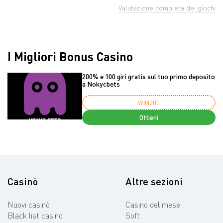
Valutazione completa dei giochi
I Migliori Bonus Casino
200% e 100 giri gratis sul tuo primo deposito
a Nokycbets
WIN200
Ottieni
Casinò
Altre sezioni
Nuovi casinò
Casino del mese
Black list casino
Soft