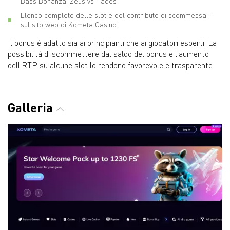
Bass Bonanza, Zeus vs Hades
Elenco completo delle slot e del contributo di scommessa -
sul sito web di Kometa Casino
Il bonus è adatto sia ai principianti che ai giocatori esperti. La
possibilità di scommettere dal saldo del bonus e l'aumento
dell'RTP su alcune slot lo rendono favorevole e trasparente.
Galleria