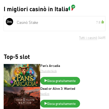
I migliori casinò in Italia
Casinò Stake
7.8
Tutti i casinò
(469)
Top-5 slot
Pan’s Arcadia
Thunderkick
Gioca gratuitamente
Dead or Alive 3: Wanted
NetEnt
Gioca gratuitamente