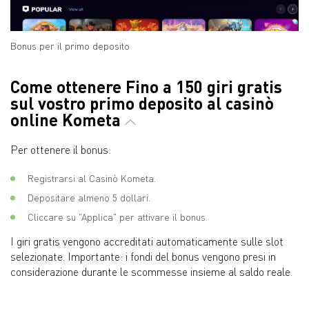
Bonus per il primo deposito
Come ottenere Fino a 150 giri gratis
sul vostro primo deposito al casinò
online Kometa
Per ottenere il bonus:
Registrarsi al Casinò Kometa.
Depositare almeno 5 dollari.
Cliccare su "Applica" per attivare il bonus.
I giri gratis vengono accreditati automaticamente sulle slot
selezionate. Importante: i fondi del bonus vengono presi in
considerazione durante le scommesse insieme al saldo reale.