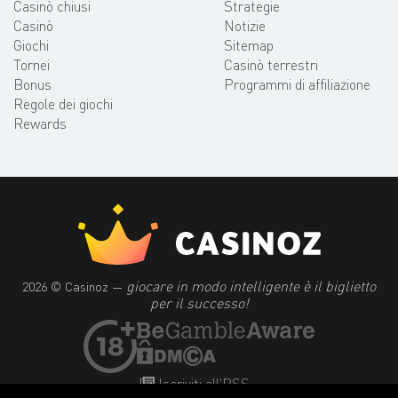
Casinò chiusi
Strategie
Casinò
Notizie
Giochi
Sitemap
Tornei
Casinò terrestri
Bonus
Programmi di affiliazione
Regole dei giochi
Rewards
giocare in modo intelligente è il biglietto
2026 © Casinoz —
per il successo!
Iscriviti all'RSS