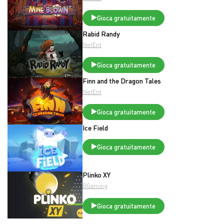
Gioca gratuitamente
Rabid Randy
NetEnt
Gioca gratuitamente
Finn and the Dragon Tales
NetEnt
Gioca gratuitamente
Ice Field
Gioca gratuitamente
Plinko XY
BGaming
Gioca gratuitamente