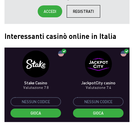
ACCEDI
REGISTRATI
Interessanti casinò online in Italia
Stake Casino
JackpotCity casino
Valutazione 7.8
Valutazione 7.4
NESSUN CODICE
NESSUN CODICE
GIOCA
GIOCA