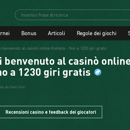
rnei
Bonus
Articoli
Regole dei giochi
i benvenuto al casinò online Kometa - fino a 1230 giri gratis
i benvenuto al casinò onlin
o a 1230 giri gratis
le da Stati Uniti
Recensioni casino e feedback dei giocatori