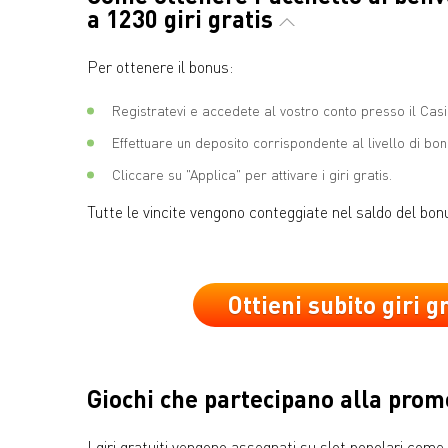
a 1230 giri gratis
Per ottenere il bonus:
Registratevi e accedete al vostro conto presso il Cas
Effettuare un deposito corrispondente al livello di bo
Cliccare su "Applica" per attivare i giri gratis.
Tutte le vincite vengono conteggiate nel saldo del bo
Ottieni subito giri 
Giochi che partecipano alla pro
I giri gratuiti vengono assegnati su slot popolari co