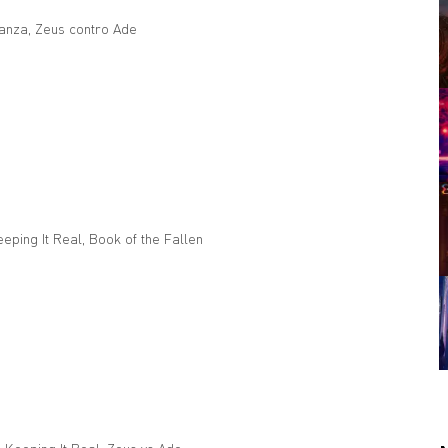
anza, Zeus contro Ade
eping It Real, Book of the Fallen