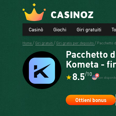
Casinò
Giochi
Giri gratuiti
To
Home
Giri gratuiti
Giri gratis per deposito
Pacchetto d
Pacchetto d
Kometa - fin
8.5
/10
Non disponibi
Ottieni bonus