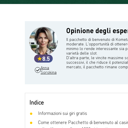
Opinione degli espe
Il pacchetto di benvenuto di Kometa
moderate. L'opportunità di ottenere
minimo lo rende interessante sia pe
varietà delle slot.
8.5
D'altra parte, le vincite massime s
successivi, il che riduce il potenzial
mercato, il pacchetto rimane compe
Anna
Sorokina
Indice
Informazioni sui giri gratis
Come ottenere Pacchetto di benvenuto al casinò