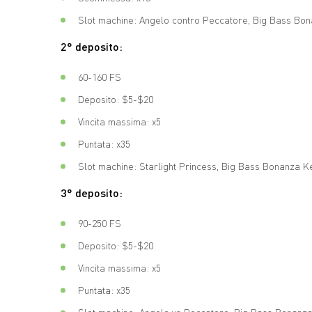
Slot machine: Angelo contro Peccatore, Big Bass Bon
2° deposito:
60-160 FS
Deposito: $5-$20
Vincita massima: x5
Puntata: x35
Slot machine: Starlight Princess, Big Bass Bonanza Ke
3° deposito:
90-250 FS
Deposito: $5-$20
Vincita massima: x5
Puntata: x35