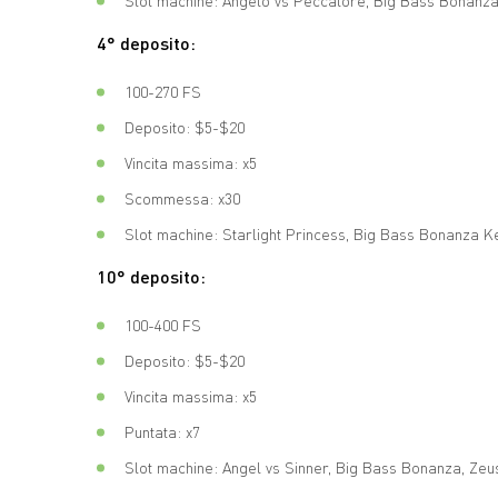
Slot machine: Angelo vs Peccatore, Big Bass Bonanza
4° deposito:
100-270 FS
Deposito: $5-$20
Vincita massima: x5
Scommessa: x30
Slot machine: Starlight Princess, Big Bass Bonanza Ke
10° deposito:
100-400 FS
Deposito: $5-$20
Vincita massima: x5
Puntata: x7
Slot machine: Angel vs Sinner, Big Bass Bonanza, Ze