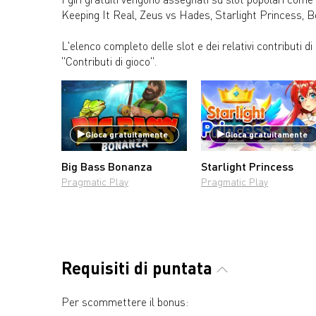
Keeping It Real, Zeus vs Hades, Starlight Princess, B
L'elenco completo delle slot e dei relativi contributi 
"Contributi di gioco".
Gioca gratuitamente
Gioca gratuitamente
Big Bass Bonanza
Starlight Princess
Pragmatic Play
Pragmatic Play
Requisiti di puntata
Per scommettere il bonus: