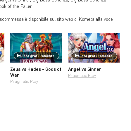
ook of the Fallen.
di scommessa è disponibile sul sito web di Kometa alla voce
Gioca gratuitamente
Gioca gratuitamente
Zeus vs Hades - Gods of
Angel vs Sinner
War
Pragmatic Play
Pragmatic Play