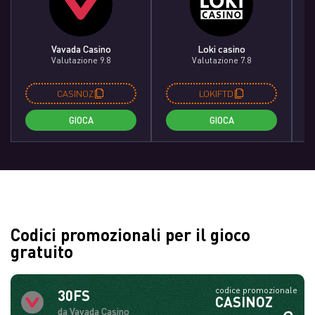
Vavada Casino
Loki casino
Valutazione 9.8
Valutazione 7.8
CASINOZ
LOKIFTD
GIOCA
GIOCA
Codici promozionali per il gioco
gratuito
codice promozionale
30FS
CASINOZ
da Vavada Casino