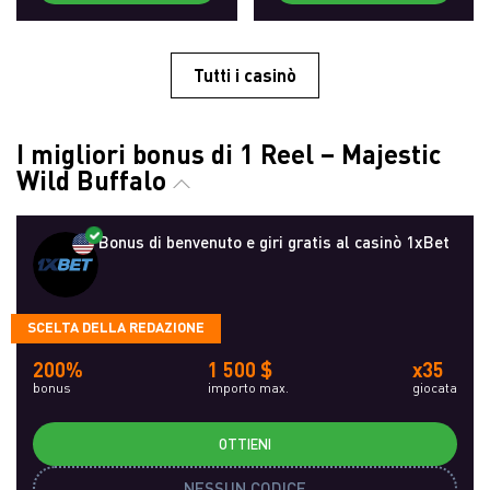
Tutti i casinò
I migliori bonus di 1 Reel – Majestic
Wild Buffalo
Bonus di benvenuto e giri gratis al casinò 1xBet
SCELTA DELLA REDAZIONE
200%
1 500 $
x35
bonus
importo max.
giocata
OTTIENI
NESSUN CODICE