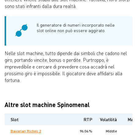
sono stati infranti dalla dura realtà.
Il generatore di numeri incorporato nelle
slot online non può essere aggirato.
Nelle slot machine, tutto dipende dai simboli che cadono nel
giro, portando vincite, bonus o perdite. Purtroppo, è
imprevedibile e cercare di prevedere cosa accadrà nel
prossimo giro è impossibile. Il giocatore deve affidarsi alla
fortuna.
Altre slot machine Spinomenal
Slot
RTP
Volatilità
Maxw
Bavarian Riches 2
96.04 %
Middle
3