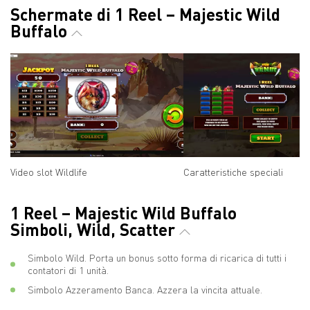
Schermate di 1 Reel – Majestic Wild
Buffalo
Video slot Wildlife
Caratteristiche speciali
1 Reel – Majestic Wild Buffalo
Simboli, Wild, Scatter
Simbolo Wild. Porta un bonus sotto forma di ricarica di tutti i
contatori di 1 unità.
Simbolo Azzeramento Banca. Azzera la vincita attuale.