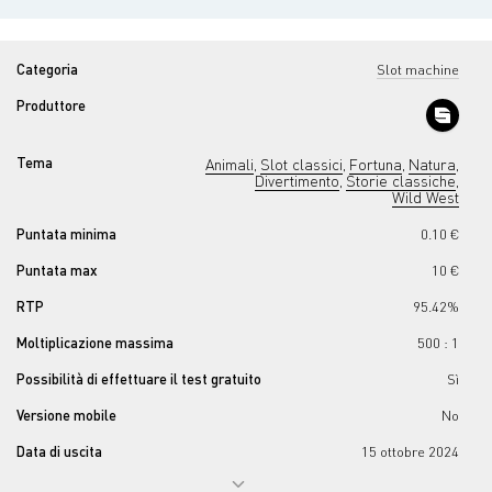
Categoria
Slot machine
Produttore
Tema
Animali
Slot classici
Fortuna
Natura
,
,
,
,
Divertimento
Storie classiche
,
,
Wild West
Puntata minima
0.10 €
Puntata max
10 €
RTP
95.42%
Moltiplicazione massima
500 : 1
Possibilità di effettuare il test gratuito
Sì
Versione mobile
No
Data di uscita
15 ottobre 2024
Jackpot progressivo
Sì