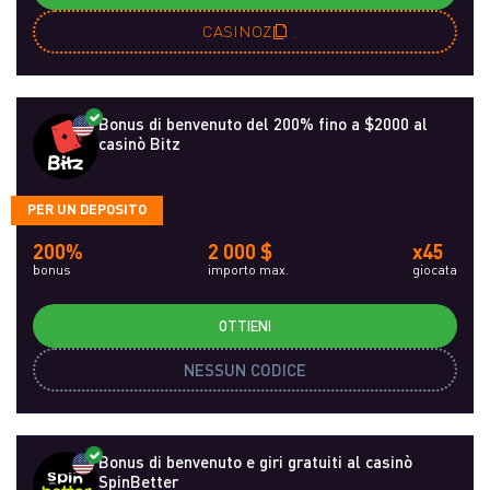
CASINOZ
Bonus di benvenuto del 200% fino a $2000 al
casinò Bitz
PER UN DEPOSITO
200%
2 000 $
x45
bonus
importo max.
giocata
OTTIENI
NESSUN CODICE
Bonus di benvenuto e giri gratuiti al casinò
SpinBetter