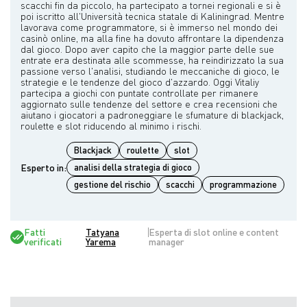
scacchi fin da piccolo, ha partecipato a tornei regionali e si è
poi iscritto all'Università tecnica statale di Kaliningrad. Mentre
lavorava come programmatore, si è immerso nel mondo dei
casinò online, ma alla fine ha dovuto affrontare la dipendenza
dal gioco. Dopo aver capito che la maggior parte delle sue
entrate era destinata alle scommesse, ha reindirizzato la sua
passione verso l'analisi, studiando le meccaniche di gioco, le
strategie e le tendenze del gioco d'azzardo. Oggi Vitaliy
partecipa a giochi con puntate controllate per rimanere
aggiornato sulle tendenze del settore e crea recensioni che
aiutano i giocatori a padroneggiare le sfumature di blackjack,
Blackjack
roulette
slot
Esperto in:
analisi della strategia di gioco
gestione del rischio
scacchi
programmazione
Fatti
Tatyana
Esperta di slot online e content
verificati
Yarema
manager