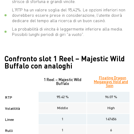
strisce di sfortuna e grandi vincite.
L'RTP ha un valore soglia del 95,42%. Le opzioni inferiori non
dovrebbero essere prese in considerazione, l'utente dovrà
dedicare del tempo alla ricerca di un buon casinò.
La probabilità di vincita è leggermente inferiore alla media.
Possibili lunghi periodi di giri "a vuoto".
Confronto slot 1 Reel – Majestic Wild
Buffalo con analoghi
Floating Dragon
1 Reel – Majestic Wild
Megaways Hold and
Buffalo
Spin
95.42 %
96.07 %
RTP
Middle
High
Volatilità
1
147456
Linee
1
6
Rulli