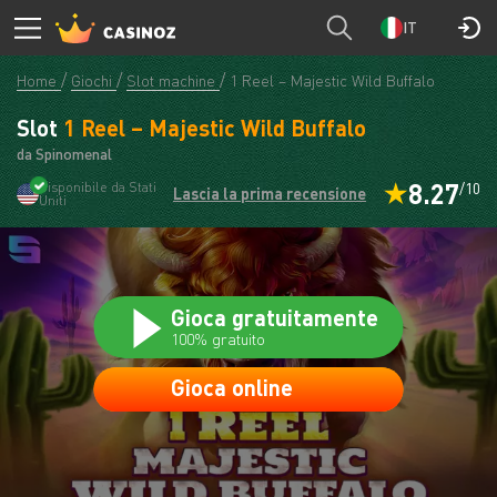
CASINOZ
GIOCA
IT
Home
Giochi
Slot machine
1 Reel – Majestic Wild Buffalo
Slot
1 Reel – Majestic Wild Buffalo
da Spinomenal
8.27
Disponibile da Stati
/10
Lascia la prima recensione
Uniti
Gioca gratuitamente
100% gratuito
Gioca online