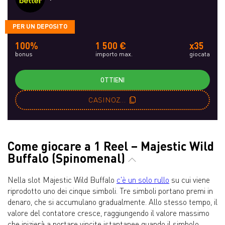
PER UN DEPOSITO
100%
1 500 €
x35
bonus
importo max.
giocata
OTTIENI
CASINOZRU
Come giocare a 1 Reel – Majestic Wild
Buffalo (Spinomenal)
Nella slot Majestic Wild Buffalo
c'è un solo rullo
su cui viene
riprodotto uno dei cinque simboli. Tre simboli portano premi in
denaro, che si accumulano gradualmente. Allo stesso tempo, il
valore del contatore cresce, raggiungendo il valore massimo
che inizierà a portare vincite istantanee quando il simbolo