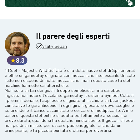
Il parere degli esperti
Vitaliy Seban
8.3
1 Reel - Majestic Wild Buffalo è una delle nuove slot di Spinomenal
e offre un gameplay originale con meccaniche interessanti. Un solo
rullo non dispone di molte meccaniche, ma in questo caso la slot
machine ha molte caratteristiche.
Non sono un fan dei giochi troppo semplicistici, ma sarebbe
ingiusto non notare l'eccitante gameplay. Il sistema Symbol Collect,
i premi in denaro, l'approccio originale al rischio e un buon jackpot
cumulativo lo garantiscono. In ogni giro il giocatore deve scegliere
se prendere il banco accumulato o cercare di moltiplicarlo. A mio
parere, questa slot online si adatta perfettamente a sessioni di
breve durata, quando si ha qualche minuto libero. Il gioco richiede
non più di un minuto per essere padroneggiato, anche da un
principiante, e la piccola puntata è ottima per divertirsi.