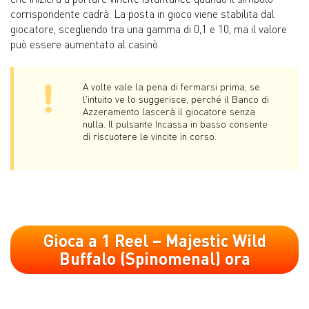
corrispondente cadrà. La posta in gioco viene stabilita dal
giocatore, scegliendo tra una gamma di 0,1 e 10, ma il valore
può essere aumentato al casinò.
A volte vale la pena di fermarsi prima, se
l'intuito ve lo suggerisce, perché il Banco di
Azzeramento lascerà il giocatore senza
nulla. Il pulsante Incassa in basso consente
di riscuotere le vincite in corso.
Gioca a 1 Reel – Majestic Wild
Buffalo (Spinomenal) ora