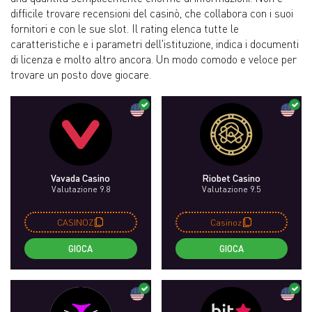
difficile trovare recensioni del casinò, che collabora con i suoi
fornitori e con le sue slot. Il rating elenca tutte le
caratteristiche e i parametri dell'istituzione, indica i documenti
di licenza e molto altro ancora. Un modo comodo e veloce per
trovare un posto dove giocare.
Vavada Casino
Riobet Casino
Valutazione 9.8
Valutazione 9.5
CASINOZ
Casinoz
GIOCA
GIOCA