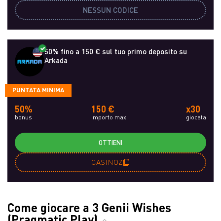
NESSUN CODICE
50% fino a 150 € sul tuo primo deposito su
Arkada
PUNTATA MINIMA
50%
150 €
x30
bonus
importo max.
giocata
OTTIENI
CASINOZ
Come giocare a 3 Genii Wishes
(Pragmatic Play)