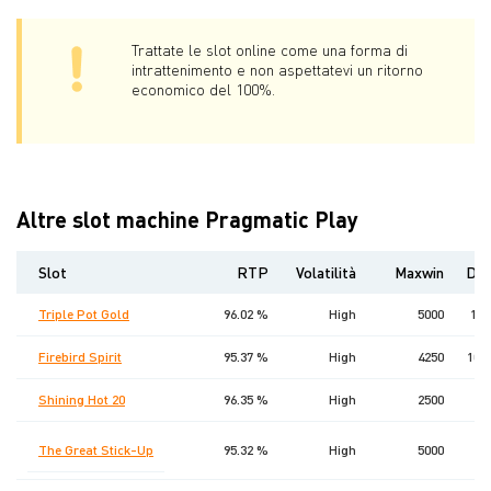
Trattate le slot online come una forma di
intrattenimento e non aspettatevi un ritorno
economico del 100%.
Altre slot machine Pragmatic Play
Slot
RTP
Volatilità
Maxwin
Dat
Triple Pot Gold
96.02 %
High
5000
10 
Firebird Spirit
95.37 %
High
4250
10 o
Shining Hot 20
96.35 %
High
2500
8
The Great Stick-Up
95.32 %
High
5000