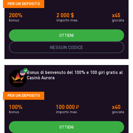
PER UN DEPOSITO
200%
2 000 $
x45
bonus
importo max.
giocata
OTTIENI
NESSUN CODICE
Bonus di benvenuto del 100% e 100 giri gratis al
Casinò Aurora
PER UN DEPOSITO
100%
100 000 ₽
x40
bonus
importo max.
giocata
OTTIENI