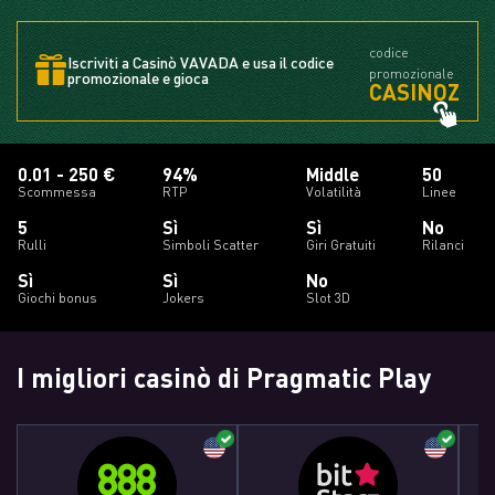
codice
Iscriviti a Casinò VAVADA e usa il codice
promozionale
promozionale e gioca
CASINOZ
0.01 - 250 €
94%
Middle
50
Scommessa
RTP
Volatilità
Linee
5
Sì
Sì
No
Rulli
Simboli Scatter
Giri Gratuiti
Rilanci
Sì
Sì
No
Giochi bonus
Jokers
Slot 3D
I migliori casinò di Pragmatic Play