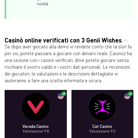
novità.
Casinò online verificati con 3 Genii Wishes
Se dopo aver giocato alla demo vi rendete conto che la slot fa
per voi, potete passare a giocare con denaro reale. Casinoz ha
una sezione con i casinò verificati, dove potete giocare senza
rischiare il vostro saldo e i vostri dati personali. Le recensioni
dei giocatori, le valutazioni e le descrizioni dettagliate vi
aiuteranno a fare una scelta informata e sicura.
Vavada Casino
Cat Casino
Valutazione 9.8
Valutazione 9.3