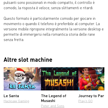
pulsanti sono posizionati in modo compatto, il controllo è
comodo, la risposta è veloce, senza slittamenti e ritardi.
Questo formato è particolarmente comodo per giocare in
movimento o quando il telefono è preferibile al computer. La
versione mobile ripropone integralmente la versione desktop e
permette di immergersi nella romantica storia delle rane
senza fretta.
Altre slot machine
Le Santa
The Legend of
Journey to Paris
Musashi
Hacksaw Gaming
Play’n GO
Peter and Sons