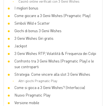
Giochi bonus
Free Spins, Sticky Wild, Random Wilds,
Casinò online verificati con 3 Genii Wishes
RTP range, Pick Objects, Wild
I migliori bonus
Volatilità
Middle
Come giocare a 3 Genii Wishes (Pragmatic Play)
Slot 3D
No
Simboli Wild e Scatter
Respin
No
Giochi di bonus 3 Genii Wishes
Giri gratis
Sì
3 Genii Wishes Giri gratis
Linea di puntata
0.01 - 5
Jackpot
3 Genii Wishes RTP, Volatilità & Frequenza dei Colpi
Confronto tra 3 Genii Wishes (Pragmatic Play) e le
sue controparti
Strategia: Come vincere alla slot 3 Genii Wishes
Altri giochi Pragmatic Play
Come si gioca a 3 Genii Wishes? (Interfaccia)
Nuovo Pragmatic Play
Versione mobile