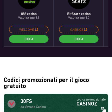
888 casino
BitStarz casino
Valutazione 8.3
Valutazione 8.7
WELCOME
CASINOZ
GIOCA
GIOCA
Codici promozionali per il gioco
gratuito
codice promozionale
30FS
CASINOZ
da Vavada Casino