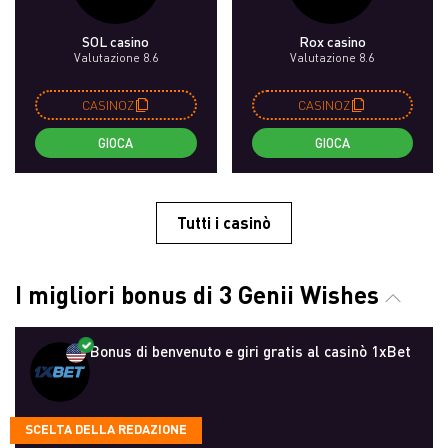
SOL casino
Rox casino
Valutazione 8.6
Valutazione 8.6
CASINOZ
CASINOZ
GIOCA
GIOCA
Tutti i casinò
I migliori bonus di 3 Genii Wishes
Bonus di benvenuto e giri gratis al casinò 1xBet
SCELTA DELLA REDAZIONE