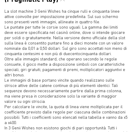
La slot machine 3 Genii Wishes ha cinque rulli e cinquanta linee
attive coinvolte per impostazione predefinita. Sul suo schermo
sono presenti venti immagini, allineate in quattro file.
Le puntate per tutte le corsie sono uguali. La gamma dei limiti
deve essere specificata nel casinò online, dove si intende giocare
per soldi o gratuitamente. Nella versione demo ufficiale della slot
sulla linea è consentito puntare fino a dieci monete con un valore
nominale da 0,01 a 0,50 dollari. Sul giro sono accettati non meno di
cinquanta centesimi e non più di duecentocinquanta dollari.
Oltre alle immagini standard, che operano secondo le regole
consuete, il gioco mette a disposizione simboli con caratteristiche
speciali, giri gratuiti, pagamenti di premi, moltiplicatori aggiuntivi e
altri bonus.
Le immagini di base portano vincite quando realizzano sulle
strisce attive delle catene continue di più elementi identici. Tali
sequenze devono necessariamente partire dalla prima colonna,
ma viene presa in considerazione solo la variante di maggior
valore su ogni striscia.
Per calcolare le vincite, la quota di linea viene moltiplicata per il
coefficiente previsto dalle regole per ciascuna delle combinazioni
possibili. Tutti i coefficienti sono elencati nella tabella e vanno da x5
a x400.
In 3 Genii Wishes non esistono giochi di pari opportunità. Tutti i