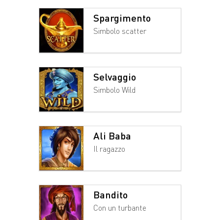
Spargimento
Simbolo scatter
Selvaggio
Simbolo Wild
Ali Baba
Il ragazzo
Bandito
Con un turbante