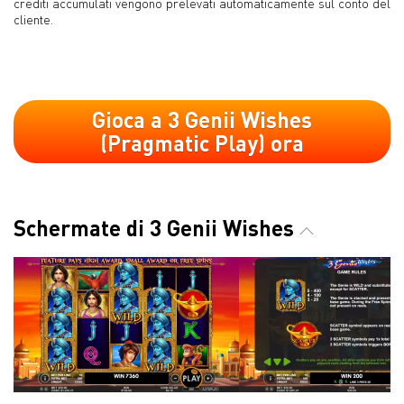
crediti accumulati vengono prelevati automaticamente sul conto del
cliente.
Gioca a 3 Genii Wishes
(Pragmatic Play) ora
Schermate di 3 Genii Wishes