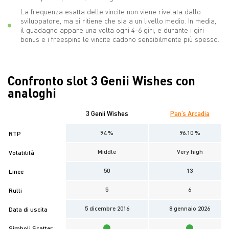
La frequenza esatta delle vincite non viene rivelata dallo
sviluppatore, ma si ritiene che sia a un livello medio. In media,
il guadagno appare una volta ogni 4-6 giri, e durante i giri
bonus e i freespins le vincite cadono sensibilmente più spesso.
Confronto slot 3 Genii Wishes con
analoghi
3 Genii Wishes
Pan’s Arcadia
94 %
96.10 %
RTP
Middle
Very high
Volatilità
50
13
Linee
5
6
Rulli
5 dicembre 2016
8 gennaio 2026
Data di uscita
Simboli Scatter