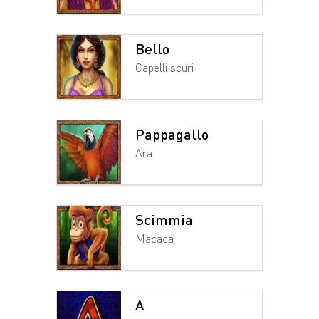
Bello
Capelli scuri
Pappagallo
Ara
Scimmia
Macaca
A