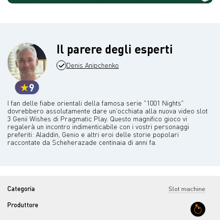
Il parere degli esperti
Denis Anipchenko
9
I fan delle fiabe orientali della famosa serie "1001 Nights"
dovrebbero assolutamente dare un'occhiata alla nuova video slot
3 Genii Wishes di Pragmatic Play. Questo magnifico gioco vi
regalerà un incontro indimenticabile con i vostri personaggi
preferiti: Aladdin, Genio e altri eroi delle storie popolari
raccontate da Scheherazade centinaia di anni fa.
Categoria
Slot machine
Produttore