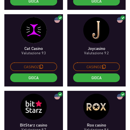
GIOCA
GIOCA
Cat Casino
Joycasino
Valutazione 9.3
Valutazione 9.2
CASINOZ
CASINOZ
GIOCA
GIOCA
BitStarz casino
Rox casino
Valutazione 8.7
Valutazione 8.6