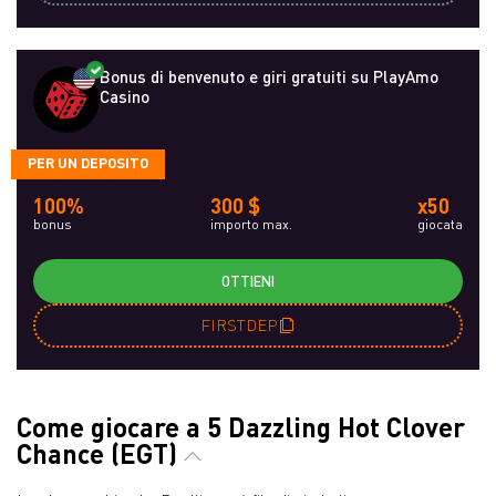
Bonus di benvenuto e giri gratuiti su PlayAmo
Casino
PER UN DEPOSITO
100%
300 $
x50
bonus
importo max.
giocata
OTTIENI
FIRSTDEP
Come giocare a 5 Dazzling Hot Clover
Chance (EGT)