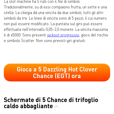
La slot machine ha 5 rulli con 4 file di simboli.
Tradizionalmente, su di essi compaiono frutta, un sette e una
stella. La ciliegia dà una vincita da due simboli, tutti gli altri
simboli da tre. Le linee di vincita sono di 5 pezzi, il cui numero
non può essere modificato. La puntata sul giro può essere
effettuata nell'intervallo 0,05-2,0 monete. La vincita massima
è di x5000. Sono presenti
jackpot progressivi
, gioco del rischio
e simbolo Scatter. Non sono previsti giri gratuiti.
Gioca a 5 Dazzling Hot Clover
Chance (EGT) ora
Schermate di 5 Chance di trifoglio
caldo abbagliante