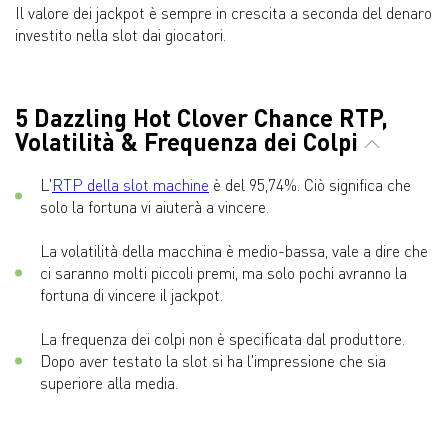
Il valore dei jackpot è sempre in crescita a seconda del denaro
investito nella slot dai giocatori.
5 Dazzling Hot Clover Chance RTP,
Volatilità & Frequenza dei Colpi
L'
RTP della slot machine
è del 95,74%. Ciò significa che
solo la fortuna vi aiuterà a vincere.
La volatilità della macchina è medio-bassa, vale a dire che
ci saranno molti piccoli premi, ma solo pochi avranno la
fortuna di vincere il jackpot.
La frequenza dei colpi non è specificata dal produttore.
Dopo aver testato la slot si ha l'impressione che sia
superiore alla media.