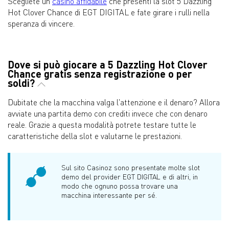
Scegliete un
casinò affidabile
che presenti la slot 5 Dazzling
Hot Clover Chance di EGT DIGITAL e fate girare i rulli nella
speranza di vincere.
Dove si può giocare a 5 Dazzling Hot Clover
Chance gratis senza registrazione o per
soldi?
Dubitate che la macchina valga l'attenzione e il denaro? Allora
avviate una partita demo con crediti invece che con denaro
reale. Grazie a questa modalità potrete testare tutte le
caratteristiche della slot e valutarne le prestazioni.
Sul sito Casinoz sono presentate molte slot
demo del provider EGT DIGITAL e di altri, in
modo che ognuno possa trovare una
macchina interessante per sé.