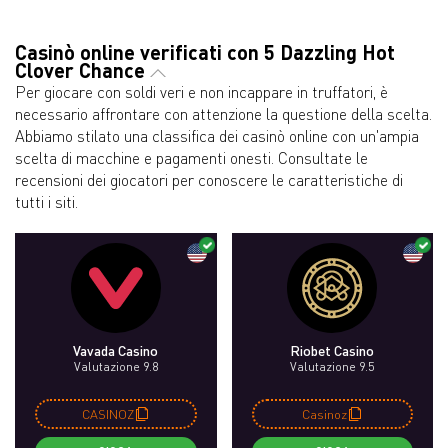
Casinò online verificati con 5 Dazzling Hot
Clover Chance
Per giocare con soldi veri e non incappare in truffatori, è
necessario affrontare con attenzione la questione della scelta.
Abbiamo stilato una classifica dei casinò online con un'ampia
scelta di macchine e pagamenti onesti. Consultate le
recensioni dei giocatori per conoscere le caratteristiche di
tutti i siti.
Vavada Casino
Riobet Casino
Valutazione 9.8
Valutazione 9.5
CASINOZ
Casinoz