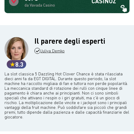
CASINOZ
da Vavada Casino
Il parere degli esperti
Juliya Demko
8.3
La slot classica 5 Dazzling Hot Clover Chance è stata rilasciata
dieci anni fa da EGT DIGITAL. Durante questo periodo, la slot
machine ha raccolto migliaia di fan e tuttora non perde popolarità.
La meccanica standard di rotazione dei rulli con cinque linee di
pagamento è chiara anche ai principianti. Non ci sono simboli
speciali che attivano i respin o i giri gratuiti, ma c'è un gioco di
rischio. La moltiplicazione delle vincite e i jackpot sono i principali
vantaggi della fruit machine. Può soddisfare sia piccoli che grandi
premi, tutto dipende dalla pazienza e dalle capacità finanziarie del
giocatore.