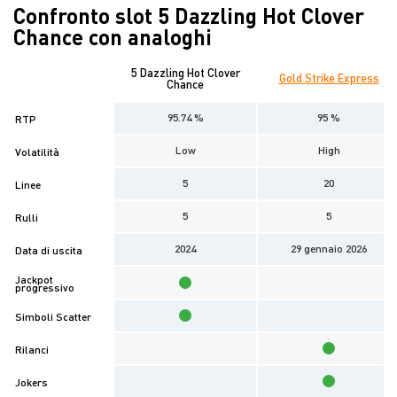
Confronto slot 5 Dazzling Hot Clover
Chance con analoghi
5 Dazzling Hot Clover
Gold Strike Express
Chance
95.74 %
95 %
RTP
Low
High
Volatilità
5
20
Linee
5
5
Rulli
2024
29 gennaio 2026
Data di uscita
Jackpot
progressivo
Simboli Scatter
Rilanci
Jokers