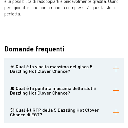
e la possibilità di raddoppiarli è piacevolmente gradita. Quindi,
per i giocatori che non amano la complessità, questa slot è
perfetta.
Domande frequenti
💎 Qual è la vincita massima nel gioco 5
Dazzling Hot Clover Chance?
x5000 della scommessa
💲 Qual è la puntata massima della slot 5
Dazzling Hot Clover Chance?
Solo 2 c.u.u. nella valuta selezionata. Il valore può variare a
seconda del casinò
🎲 Qual è l'RTP della 5 Dazzling Hot Clover
Chance di EGT?
95,74%, leggermente inferiore allo standard del 96%.