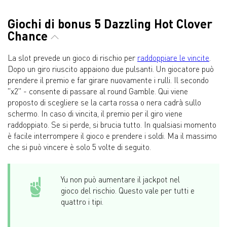
Giochi di bonus 5 Dazzling Hot Clover
Chance
La slot prevede un gioco di rischio per
raddoppiare le vincite
.
Dopo un giro riuscito appaiono due pulsanti. Un giocatore può
prendere il premio e far girare nuovamente i rulli. Il secondo
"x2" - consente di passare al round Gamble. Qui viene
proposto di scegliere se la carta rossa o nera cadrà sullo
schermo. In caso di vincita, il premio per il giro viene
raddoppiato. Se si perde, si brucia tutto. In qualsiasi momento
è facile interrompere il gioco e prendere i soldi. Ma il massimo
che si può vincere è solo 5 volte di seguito.
Yu non può aumentare il jackpot nel
gioco del rischio. Questo vale per tutti e
quattro i tipi.