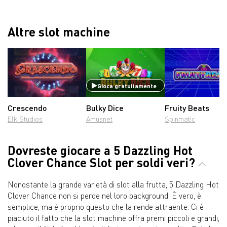
Altre slot machine
Gioca gratuitamente
Crescendo
Bulky Dice
Fruity Beats
Elk Studios
Amusnet
Spinmatic
Dovreste giocare a 5 Dazzling Hot
Clover Chance Slot per soldi veri?
Nonostante la grande varietà di slot alla frutta, 5 Dazzling Hot
Clover Chance non si perde nel loro background. È vero, è
semplice, ma è proprio questo che la rende attraente. Ci è
piaciuto il fatto che la slot machine offra premi piccoli e grandi,