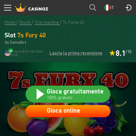
Casinoz
GIOCA
IT
Home
Giochi
Slot machine
7s Furia 40
Slot
7s Fury 40
da GameArt
8.1
Disponibile da Stati
/10
Lascia la prima recensione
Uniti
Gioca gratuitamente
100% gratuito
Gioca online