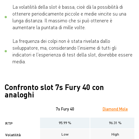
La volatilità della slot è bassa, cioè dà la possibilità di
ottenere periodicamente piccole e medie vincite su una
lunga distanza. Il massimo che si può ottenere è
aumentare la puntata di mille volte.
La frequenza dei colpi non è stata rivelata dallo
sviluppatore, ma, considerando l'insieme di tutti gli
indicatori e l'esperienza di test della slot, dovrebbe essere
media.
Confronto slot 7s Fury 40 con
analoghi
7s Fury 40
Diamond Mole
95.99 %
96.31 %
RTP
Low
High
Volatilità