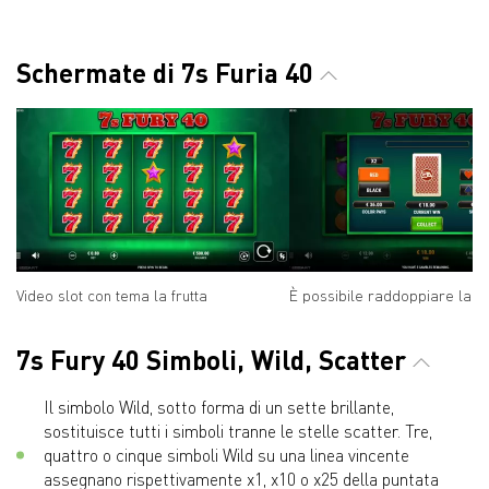
Schermate di 7s Furia 40
Video slot con tema la frutta
È possibile raddoppiare la vi
7s Fury 40 Simboli, Wild, Scatter
Il simbolo Wild, sotto forma di un sette brillante,
sostituisce tutti i simboli tranne le stelle scatter. Tre,
quattro o cinque simboli Wild su una linea vincente
assegnano rispettivamente x1, x10 o x25 della puntata