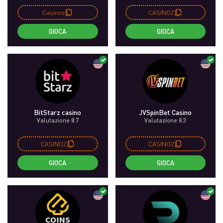
Casinoz
CASINOZ
GIOCA
GIOCA
BitStarz casino
JVSpinBet Casino
Valutazione 8.7
Valutazione 8.3
CASINOZ
CASINOZ
GIOCA
GIOCA