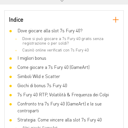
Numero di linee
40
Joker wild
Sì
Indice
Scatter
Sì
Doppio gioco
Dove giocare alla slot 7s Fury 40?
Sì
Dove si può giocare a 7s Fury 40 gratis senza
Giochi bonus
Big Win, Scatter Pays, Jackpots, Gamble
registrazione o per soldi?
Volatilità
Low
Casinò online verificati con 7s Fury 40
I migliori bonus
Slot 3D
No
Come giocare a 7s Fury 40 (GameArt)
Respin
No
Simboli Wild e Scatter
Giri gratis
No
Giochi di bonus 7s Fury 40
7s Fury 40 RTP, Volatilità & Frequenza dei Colpi
Confronto tra 7s Fury 40 (GameArt) e le sue
controparti
Strategia: Come vincere alla slot 7s Fury 40
Altri giochi GameArt