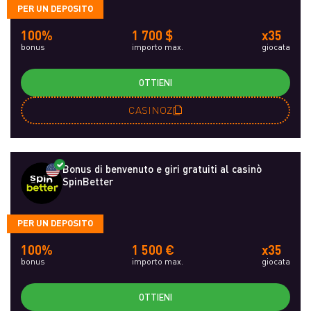
PER UN DEPOSITO
100%
1 700 $
x35
bonus
importo max.
giocata
OTTIENI
CASINOZ
Bonus di benvenuto e giri gratuiti al casinò
SpinBetter
PER UN DEPOSITO
100%
1 500 €
x35
bonus
importo max.
giocata
OTTIENI