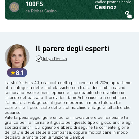
codice promozionale
100FS
Casinoz
da Riobet Casino
Il parere degli esperti
Juliya Demko
8.1
La slot 7s Fury 40, rilasciata nella primavera del 2024, appartiene
alla categoria delle slot classiche con frutta di cui tutti i casinò
sembrano essere pieni, eppure è improbabile che diventino un
ricordo del passato. Il provider GameArt è riuscito a combinare
l'atmosfera vintage con il gioco moderno in modo tale da far
capire che il potenziale delle slot machine vintage è tutt'altro che
esaurito.
Vale la pena aggiungere un po' di innovazione e perfezionare la
grafica per far tornare il gusto per questo tipo di gioco anche agli
scettici stanchi. Qui ognuno è libero di seguire la corrente, gioire
dei jolly e delle stelle a comparsa, oppure moltiplicare in modo
decisivo le vincite con la funzione Gamble.