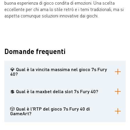
buona esperienza di gioco condita di emozioni. Una scelta
eccellente per chi ama lo stile retrò e i temi tradizionali, ma si
aspetta comunque soluzioni innovative dai giochi.
Domande frequenti
💎 Qual è la vincita massima nel gioco 7s Fury
40?
Nessuna restrizione
💲 Qual è la maxbet della slot 7s Fury 40?
200 dollari americani, che sono più che sufficienti.
🎲 Qual è l'RTP del gioco 7s Fury 40 di
GameArt?
Solo il 94%, ma questo è compensato dalle altre caratteristiche
della slot.