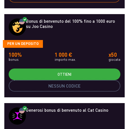
Bonus di benvenuto del 100% fino a 1000 euro
su Joo Casino
PER UN DEPOSITO
100%
1 000 €
x50
bonus
importo max.
giocata
OTTIENI
NESSUN CODICE
Generosi bonus di benvenuto al Cat Casino