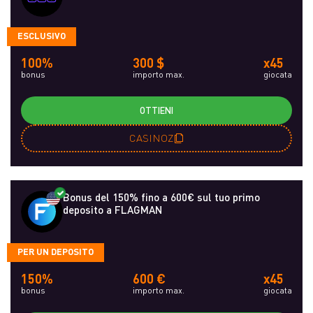
ESCLUSIVO
100%
300 $
x45
bonus
importo max.
giocata
OTTIENI
CASINOZ
Bonus del 150% fino a 600€ sul tuo primo
deposito a FLAGMAN
PER UN DEPOSITO
150%
600 €
x45
bonus
importo max.
giocata