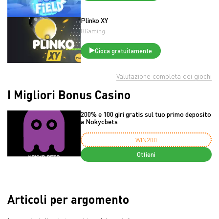
Plinko XY
BGaming
Gioca gratuitamente
Valutazione completa dei giochi
I Migliori Bonus Casino
200% e 100 giri gratis sul tuo primo deposito
a Nokycbets
WIN200
Ottieni
Articoli per argomento