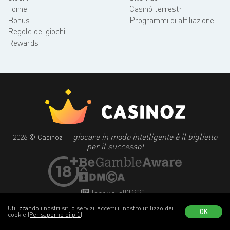
Tornei
Casinò terrestri
Bonus
Programmi di affiliazione
Regole dei giochi
Rewards
giocare in modo intelligente è il biglietto
2026 © Casinoz —
per il successo!
Iscriviti all'RSS
Utilizzando i nostri siti o servizi, accetti il nostro utilizzo dei
OK
cookie
(Per saperne di più)