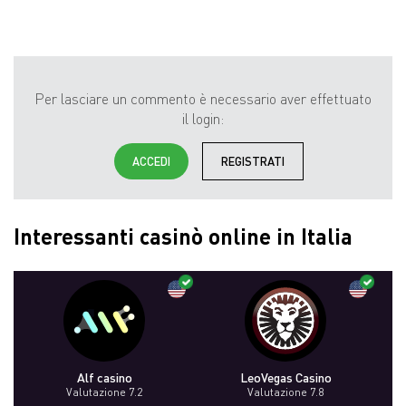
Per lasciare un commento è necessario aver effettuato
il login:
ACCEDI
REGISTRATI
Interessanti casinò online in Italia
Alf casino
LeoVegas Casino
Valutazione 7.2
Valutazione 7.8