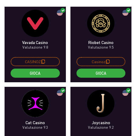
Vavada Casino
Riobet Casino
Valutazione 9.8
Valutazione 9.5
CASINOZ
Casinoz
GIOCA
GIOCA
Cat Casino
Joycasino
Valutazione 9.3
Valutazione 9.2