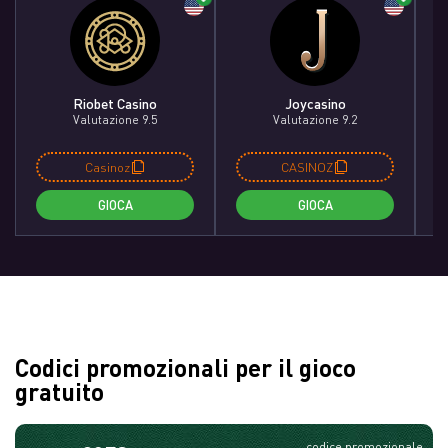
Riobet Casino
Joycasino
Valutazione 9.5
Valutazione 9.2
Casinoz
CASINOZ
GIOCA
GIOCA
Codici promozionali per il gioco
gratuito
codice promozionale