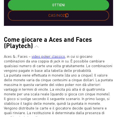
OTTIENI
CASINOZ
Come giocare a Aces and Faces
(Playtech)
Aces &; Faces –
video poker classico
, in cui si giocano
combinazioni da una coppia di jack in su. È possibile cambiare
qualsiasi numero di carte una volta gratuitamente. Le combinazioni
vengono pagate in base alla tabella delle probabilità.
La puntata viene effettuata in monete (da uno a cinque). Il valore
delle monete varia da cinque centesimi a cinque dollari. La puntata
massima in questa variante del video poker non dà ulteriori
vantaggi in termini di vincite. La vincita più alta è di quattromila
monete per una scala reale (quando si gioca con cinque monete).
Il gioco si svolge secondo il seguente scenario. In primo luogo, si
stabilisce il taglio delle monete, quindi la puntata in monete.
Vengono distribuite le carte e il giocatore decide quali tenere e
quali rinviare. La restituzione è determinata dalla presenza di