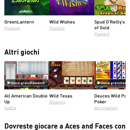
GreenLantern
Wild Wishes
Spud O’Reilly’s C
of Gold
Playtech
Playtech
Playtech
Altri giochi
Gioca gratuitamente
Gioca gratuitame
All American Double
Wild Texas
Deuces Wild Po
Up
Poker
BGaming
NetEnt
Microgaming
Dovreste giocare a Aces and Faces con