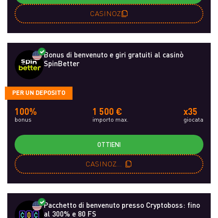
CASINOZ
Bonus di benvenuto e giri gratuiti al casinò
SpinBetter
PER UN DEPOSITO
100%
1 500 €
x35
bonus
importo max.
giocata
OTTIENI
CASINOZRU
Pacchetto di benvenuto presso Cryptoboss: fino
al 300% e 80 FS