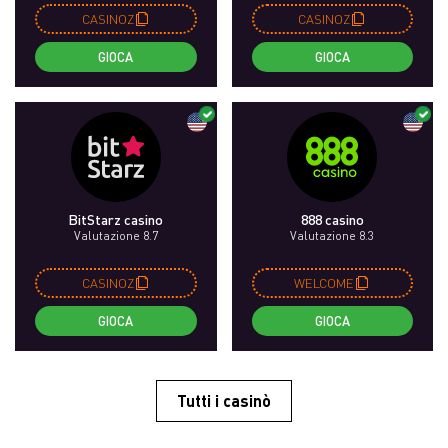
CASINOZ
CASINOZ
GIOCA
GIOCA
BitStarz casino
888 casino
Valutazione 8.7
Valutazione 8.3
CASINOZ
WELCOME
GIOCA
GIOCA
Tutti i casinò