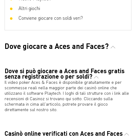
Altri giochi
Conviene giocare con soldi veri?
Dove giocare a Aces and Faces?
Dove si può giocare a Aces and Faces gratis
senza registrazione o per soldi?
Il video poker Aces & Faces è disponibile gratuitamente e per
scommesse reali nella maggior parte dei casinò online che
utilizzano il software Playtech. I loghi di tali strutture con i link alle
recensioni di Casinoz si trovano qui sotto. Cliccando sulla
schermata in cima all'articolo, potrete provare il gioco
direttamente sul nostro sito.
Casinò online verificati con Aces and Faces