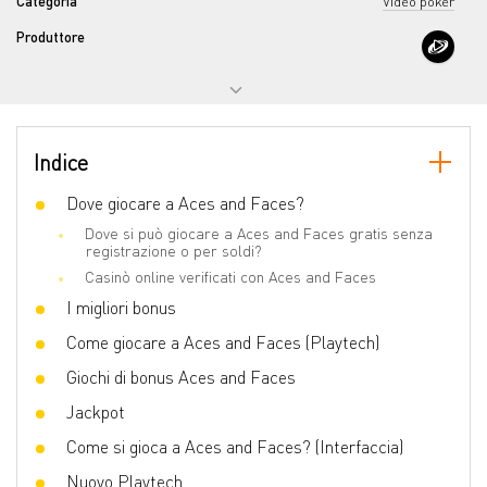
Categoria
Video poker
Produttore
Indice
Dove giocare a Aces and Faces?
Dove si può giocare a Aces and Faces gratis senza
registrazione o per soldi?
Casinò online verificati con Aces and Faces
I migliori bonus
Come giocare a Aces and Faces (Playtech)
Giochi di bonus Aces and Faces
Jackpot
Come si gioca a Aces and Faces? (Interfaccia)
Nuovo Playtech