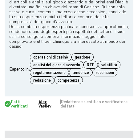
di articoli e analisi sul gioco d'azzardo e dai primi anni Dieci è
diventato una figura chiave del team di Casinoz. Qui non solo
scrive e cura i contenuti, ma crea anche recensioni, condivide
la sua esperienza e aiuta i lettori a comprendere le
complessità del gioco d'azzardo.
Denis combina esperienza pratica e conoscenza approfondita,
rendendolo uno degli esperti più rispettati del settore. I suoi
scritti contengono sempre informazioni aggiornate,
comprovate e utili per chiunque sia interessato al mondo dei
operazioni di casinò
gestione
analisi del gioco d'azzardo
RTP
volatilità
Esperto in:
regolamentazione
tendenze
recensioni
redazione
competenza
Fatti
Alex
Redattore scientifico e verificatore
verificati
Vasilev
dei fatti