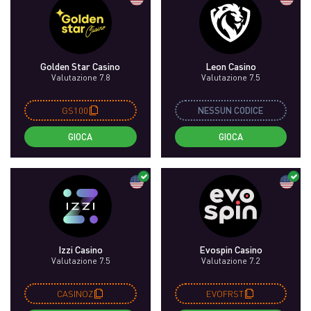
Golden Star Casino
Leon Casino
Valutazione 7.8
Valutazione 7.5
GS100
NESSUN CODICE
GIOCA
GIOCA
Izzi Casino
Evospin Casino
Valutazione 7.5
Valutazione 7.2
CASINOZ
EVOFRST