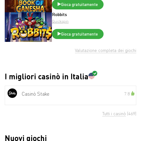
Gioca gratuitamente
Robbits
Quickspin
Gioca gratuitamente
Valutazione completa dei giochi
I migliori casinò in Italia
Casinò Stake
7.8
Tutti i casinò
(469)
Nuovi giochi