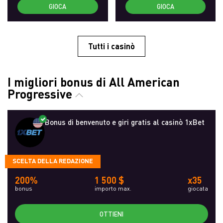
GIOCA
GIOCA
Tutti i casinò
I migliori bonus di All American
Progressive
Bonus di benvenuto e giri gratis al casinò 1xBet
SCELTA DELLA REDAZIONE
200%
1 500 $
x35
bonus
importo max.
giocata
OTTIENI