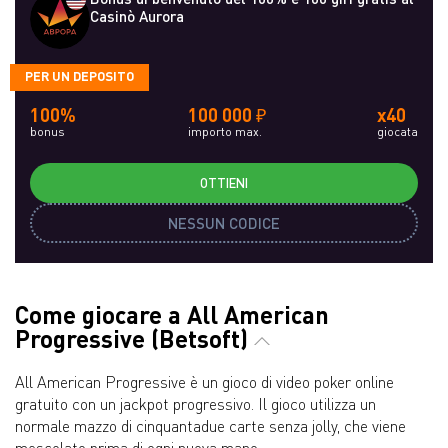
Casinò Aurora
PER UN DEPOSITO
100%
100 000 ₽
x40
bonus
importo max.
giocata
OTTIENI
NESSUN CODICE
Come giocare a All American
Progressive (Betsoft)
All American Progressive è un gioco di video poker online
gratuito con un jackpot progressivo. Il gioco utilizza un
normale mazzo di cinquantadue carte senza jolly, che viene
mescolato prima di ogni nuova mano.