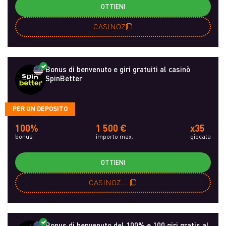
OTTIENI
CASINOZ
Bonus di benvenuto e giri gratuiti al casinò
SpinBetter
PER UN DEPOSITO
100%
1 500 €
x35
bonus
importo max.
giocata
OTTIENI
CASINOZRU
Bonus di benvenuto del 100% e 100 giri gratis al