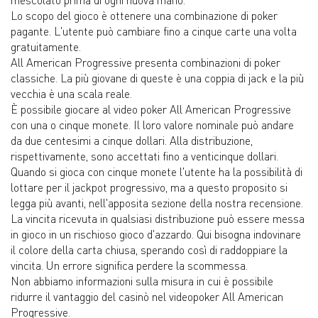
Lo scopo del gioco è ottenere una combinazione di poker
pagante. L'utente può cambiare fino a cinque carte una volta
gratuitamente.
All American Progressive presenta combinazioni di poker
classiche. La più giovane di queste è una coppia di jack e la più
vecchia è una scala reale.
È possibile giocare al video poker All American Progressive
con una o cinque monete. Il loro valore nominale può andare
da due centesimi a cinque dollari. Alla distribuzione,
rispettivamente, sono accettati fino a venticinque dollari.
Quando si gioca con cinque monete l'utente ha la possibilità di
lottare per il jackpot progressivo, ma a questo proposito si
legga più avanti, nell'apposita sezione della nostra recensione.
La vincita ricevuta in qualsiasi distribuzione può essere messa
in gioco in un rischioso gioco d'azzardo. Qui bisogna indovinare
il colore della carta chiusa, sperando così di raddoppiare la
vincita. Un errore significa perdere la scommessa.
Non abbiamo informazioni sulla misura in cui è possibile
ridurre il vantaggio del casinò nel videopoker All American
Progressive.