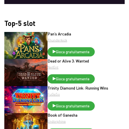
Top-5 slot
Pan’s Arcadia
Thunderkick
Gioca gratuitamente
Dead or Alive 3: Wanted
NetEnt
Gioca gratuitamente
Trinity Diamond Link: Running Wins
FuGaSo
Gioca gratuitamente
Book of Ganesha
Endorphina