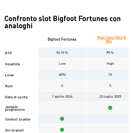
Confronto slot Bigfoot Fortunes con
analoghi
Mad Cabs Hold &
Bigfoot Fortunes
Win
94.10 %
95 %
RTP
Low
High
Volatilità
4096
10
Linee
6
5
Rulli
1 aprile 2024
23 luglio 2025
Data di uscita
Jackpot
progressivo
Simboli Scatter
Giri Gratuiti