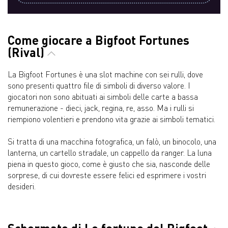
Come giocare a Bigfoot Fortunes
(Rival)
La Bigfoot Fortunes è una slot machine con sei rulli, dove
sono presenti quattro file di simboli di diverso valore. I
giocatori non sono abituati ai simboli delle carte a bassa
remunerazione - dieci, jack, regina, re, asso. Ma i rulli si
riempiono volentieri e prendono vita grazie ai simboli tematici.
Si tratta di una macchina fotografica, un falò, un binocolo, una
lanterna, un cartello stradale, un cappello da ranger. La luna
piena in questo gioco, come è giusto che sia, nasconde delle
sorprese, di cui dovreste essere felici ed esprimere i vostri
desideri.