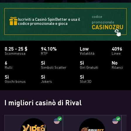
codice
Iscriviti a Casinò SpinBetter e usa il
promozionale
codice promozionale e gioca
CASINOZRU
0.25 - 25 $
94.10%
Low
4096
Scommessa
RTP
Volatilità
Linee
6
Sì
Sì
No
Rulli
Simboli Scatter
Giri Gratuiti
Rilanci
Sì
Sì
Sì
Giochi bonus
Jokers
Slot 3D
I migliori casinò di Rival