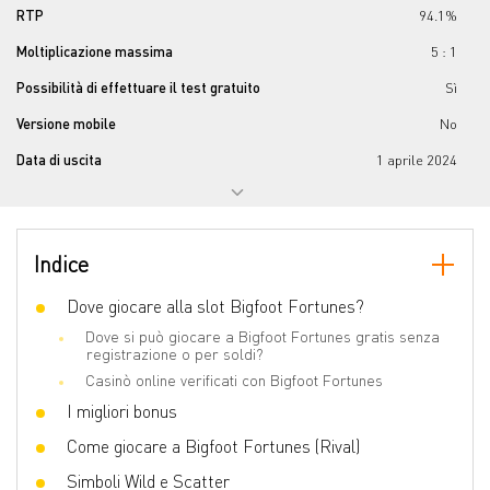
RTP
94.1%
Moltiplicazione massima
5 : 1
Possibilità di effettuare il test gratuito
Sì
Versione mobile
No
Data di uscita
1 aprile 2024
Jackpot progressivo
No
Numero di rulli
6
Indice
Numero di linee
4096
Joker wild
Dove giocare alla slot Bigfoot Fortunes?
Sì
Dove si può giocare a Bigfoot Fortunes gratis senza
Scatter
Sì
registrazione o per soldi?
Doppio gioco
No
Casinò online verificati con Bigfoot Fortunes
I migliori bonus
Giochi bonus
Pick an item, Free Spins, Expanding
Symbol, Buy Feature
Come giocare a Bigfoot Fortunes (Rival)
Volatilità
Low
Simboli Wild e Scatter