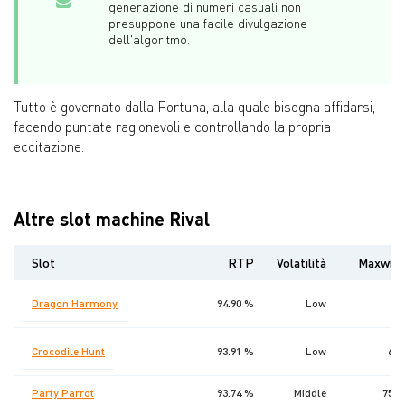
generazione di numeri casuali non
presuppone una facile divulgazione
dell'algoritmo.
Tutto è governato dalla Fortuna, alla quale bisogna affidarsi,
facendo puntate ragionevoli e controllando la propria
eccitazione.
Altre slot machine Rival
Slot
RTP
Volatilità
Maxwin
Dragon Harmony
94.90 %
Low
0
Crocodile Hunt
93.91 %
Low
64
Party Parrot
93.74 %
Middle
750