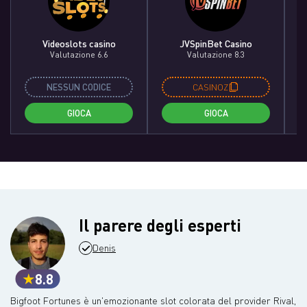
Videoslots сasino
JVSpinBet Casino
Valutazione 6.6
Valutazione 8.3
NESSUN CODICE
CASINOZ
GIOCA
GIOCA
Il parere degli esperti
Denis
8.8
Bigfoot Fortunes è un'emozionante slot colorata del provider Rival,