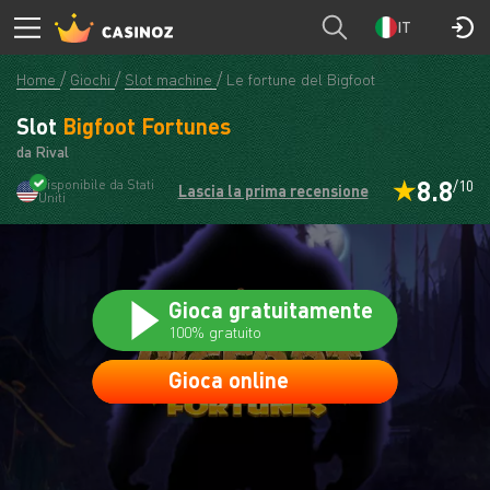
CASINOZRU
GIOCA
IT
Home
Giochi
Slot machine
Le fortune del Bigfoot
Slot
Bigfoot Fortunes
da Rival
8.8
Disponibile da Stati
/10
Lascia la prima recensione
Uniti
Gioca gratuitamente
100% gratuito
Gioca online