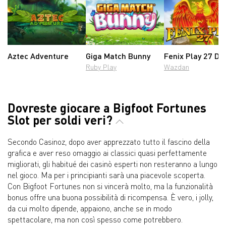
Aztec Adventure
Giga Match Bunny
Fenix Play 27 De
Ruby Play
Wazdan
Dovreste giocare a Bigfoot Fortunes
Slot per soldi veri?
Secondo Casinoz, dopo aver apprezzato tutto il fascino della
grafica e aver reso omaggio ai classici quasi perfettamente
migliorati, gli habitué dei casinò esperti non resteranno a lungo
nel gioco. Ma per i principianti sarà una piacevole scoperta.
Con Bigfoot Fortunes non si vincerà molto, ma la funzionalità
bonus offre una buona possibilità di ricompensa. È vero, i jolly,
da cui molto dipende, appaiono, anche se in modo
spettacolare, ma non così spesso come potrebbero.