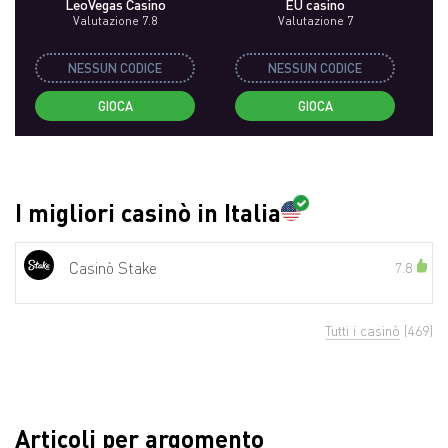
LeoVegas Casino
EU casino
Valutazione 7.8
Valutazione 7
NESSUN CODICE
NESSUN CODICE
GIOCA
GIOCA
I migliori casinò in Italia
Casinò Stake
7.8
Tutti i casinò
(469)
Articoli per argomento