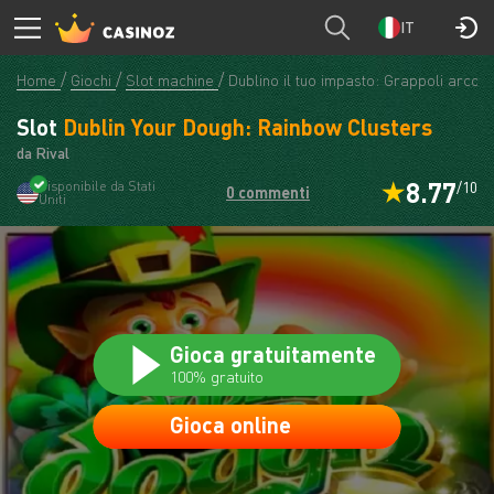
CASINOZRU
GIOCA
IT
Home
Giochi
Slot machine
Dublino il tuo impasto: Grappoli arcob
Slot
Dublin Your Dough: Rainbow Clusters
da Rival
8.77
Disponibile da Stati
/10
0 commenti
Uniti
Gioca gratuitamente
100% gratuito
Gioca online