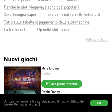
Perché le slot Megaways sono così popolari?
Cosa bisogna sapere sul gioco automatico nelle video slot
Tutto sulle tabelle di pagamento delle slot machine
La funzione Double-Up nelle slot machine
Tutti gli articoli
Nuovi giochi
Mine Blown
NetEnt
Gioca gratuitamente
Rabid Randy
NetEnt
Utilizzando i nostri siti o servizi, accetti il nostro utilizzo dei
OK
cookie
(Per saperne di più)
Gioca gratuitamente