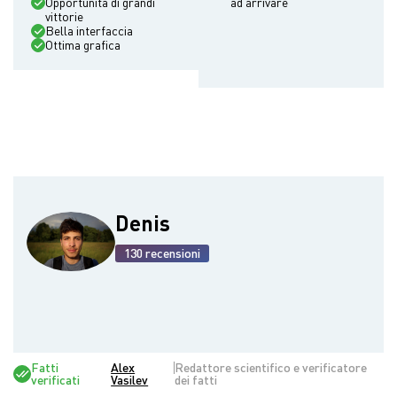
Opportunità di grandi
ad arrivare
vittorie
Bella interfaccia
Ottima grafica
Denis
130 recensioni
Fatti
Alex
Redattore scientifico e verificatore
verificati
Vasilev
dei fatti