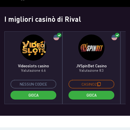
I migliori casinò di Rival
Videoslots сasino
JVSpinBet Casino
Valutazione 6.6
Valutazione 8.3
NESSUN CODICE
CASINOZ
GIOCA
GIOCA