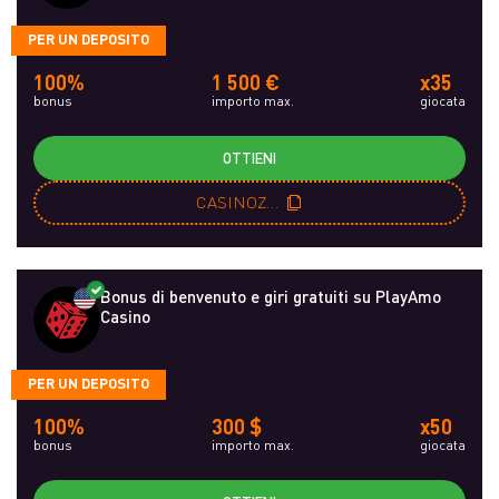
PER UN DEPOSITO
100%
1 500 €
x35
bonus
importo max.
giocata
OTTIENI
CASINOZRU
Bonus di benvenuto e giri gratuiti su PlayAmo
Casino
PER UN DEPOSITO
100%
300 $
x50
bonus
importo max.
giocata