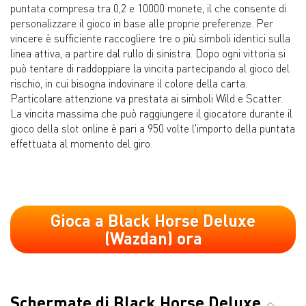
puntata compresa tra 0,2 e 10000 monete, il che consente di
personalizzare il gioco in base alle proprie preferenze. Per
vincere è sufficiente raccogliere tre o più simboli identici sulla
linea attiva, a partire dal rullo di sinistra. Dopo ogni vittoria si
può tentare di raddoppiare la vincita partecipando al gioco del
rischio, in cui bisogna indovinare il colore della carta.
Particolare attenzione va prestata ai simboli Wild e Scatter.
La vincita massima che può raggiungere il giocatore durante il
gioco della slot online è pari a 950 volte l'importo della puntata
effettuata al momento del giro.
Gioca a Black Horse Deluxe
(Wazdan) ora
Schermate di Black Horse Deluxe