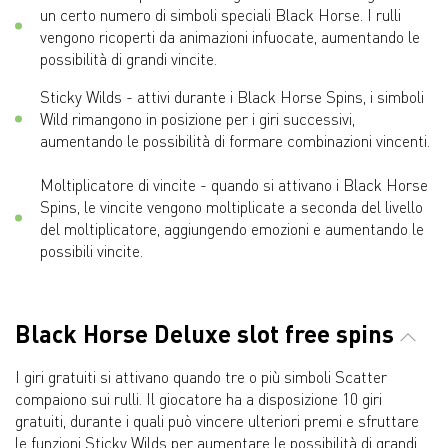
un certo numero di simboli speciali Black Horse. I rulli
vengono ricoperti da animazioni infuocate, aumentando le
possibilità di grandi vincite.
Sticky Wilds - attivi durante i Black Horse Spins, i simboli
Wild rimangono in posizione per i giri successivi,
aumentando le possibilità di formare combinazioni vincenti.
Moltiplicatore di vincite - quando si attivano i Black Horse
Spins, le vincite vengono moltiplicate a seconda del livello
del moltiplicatore, aggiungendo emozioni e aumentando le
possibili vincite.
Black Horse Deluxe slot free spins
I giri gratuiti si attivano quando tre o più simboli Scatter
compaiono sui rulli. Il giocatore ha a disposizione 10 giri
gratuiti, durante i quali può vincere ulteriori premi e sfruttare
le funzioni Sticky Wilds per aumentare le possibilità di grandi