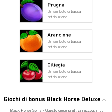
Prugna
Un simbolo di bassa
retribuzione
Arancione
Un simbolo di bassa
retribuzione
Ciliegia
Un simbolo di bassa
retribuzione
Giochi di bonus Black Horse Deluxe
Black Horse Spins - Questo gioco si attiva raccogliendo