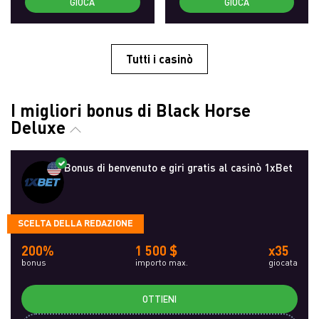
GIOCA
GIOCA
Tutti i casinò
I migliori bonus di Black Horse
Deluxe
Bonus di benvenuto e giri gratis al casinò 1xBet
SCELTA DELLA REDAZIONE
200%
1 500 $
x35
bonus
importo max.
giocata
OTTIENI