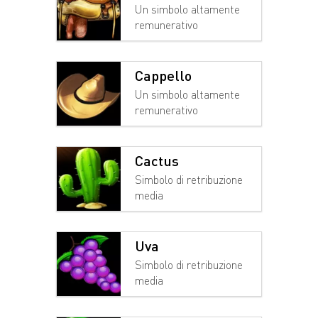
Un simbolo altamente
remunerativo
Cappello
Un simbolo altamente
remunerativo
Cactus
Simbolo di retribuzione
media
Uva
Simbolo di retribuzione
media