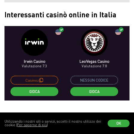
Interessanti casinò online in Italia
Irwin Casino
LeoVegas Casino
Valutazione 7.3
Valutazione 7.8
Casinoz
NESSUN CODICE
GIOCA
GIOCA
I migliori casinò in Italia
Utilizzando i nostri siti o servizi, accetti il nostro utilizzo dei
OK
cookie
(Per saperne di più)