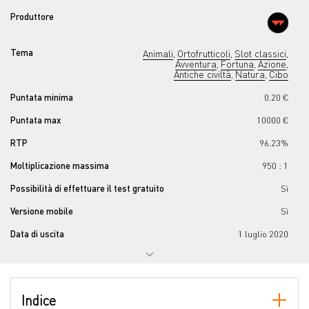
Produttore
Tema
Animali
Ortofrutticoli
Slot classici
,
,
,
Avventura
Fortuna
Azione
,
,
,
Antiche civiltà
Natura
Cibo
,
,
Puntata minima
0.20 €
Puntata max
10000 €
RTP
96.23%
Moltiplicazione massima
950 : 1
Possibilità di effettuare il test gratuito
Sì
Versione mobile
Sì
Data di uscita
1 luglio 2020
Jackpot progressivo
No
Numero di rulli
5
Indice
Numero di linee
20