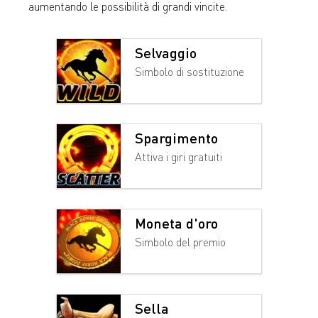
aumentando le possibilità di grandi vincite.
Selvaggio
Simbolo di sostituzione
Spargimento
Attiva i giri gratuiti
Moneta d'oro
Simbolo del premio
Sella