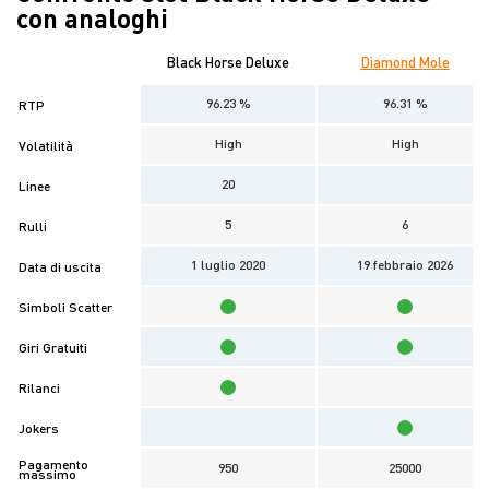
con analoghi
Black Horse Deluxe
Diamond Mole
96.23 %
96.31 %
RTP
High
High
Volatilità
20
Linee
5
6
Rulli
1 luglio 2020
19 febbraio 2026
Data di uscita
Simboli Scatter
Giri Gratuiti
Rilanci
Jokers
Pagamento
950
25000
massimo