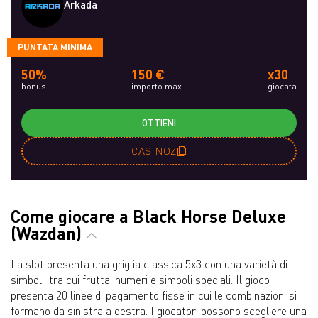
Arkada
PUNTATA MINIMA
50%
150 €
x30
bonus
importo max.
giocata
OTTIENI
CASINOZ
Come giocare a Black Horse Deluxe
(Wazdan)
La slot presenta una griglia classica 5x3 con una varietà di
simboli, tra cui frutta, numeri e simboli speciali. Il gioco
presenta 20 linee di pagamento fisse in cui le combinazioni si
formano da sinistra a destra. I giocatori possono scegliere una