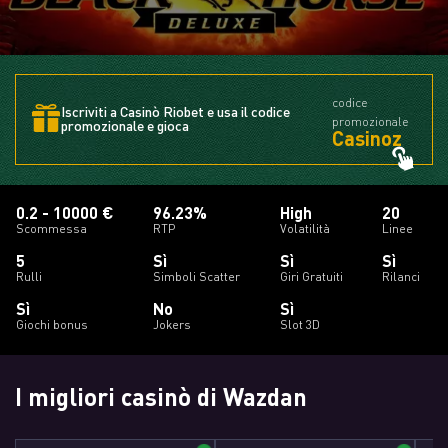
codice
Iscriviti a Casinò Riobet e usa il codice
promozionale
promozionale e gioca
Casinoz
0.2 - 10000 €
96.23%
High
20
Scommessa
RTP
Volatilità
Linee
5
Sì
Sì
Sì
Rulli
Simboli Scatter
Giri Gratuiti
Rilanci
Sì
No
Sì
Giochi bonus
Jokers
Slot 3D
I migliori casinò di Wazdan