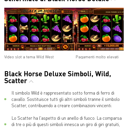
Video slot a tema Wild West
Pagamenti molto elevati
Black Horse Deluxe Simboli, Wild,
Scatter
Il simbolo Wild è rappresentato sotto forma di ferro di
cavallo. Sostituisce tutti gli altri simboli tranne il simbolo
Scatter, contribuendo a creare combinazioni vincenti.
Lo Scatter ha l'aspetto di un anello di fuoco. La comparsa
di tre o più di questi simboli innesca un giro di giri gratuiti,