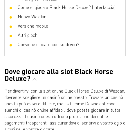
Come si gioca a Black Horse Deluxe? (Interfaccia)
Nuovo Wazdan
Versione mobile
Altri giochi
Conviene giocare con soldi veri?
Dove giocare alla slot Black Horse
Deluxe?
Per divertirvi con la slot online Black Horse Deluxe di Wazdan,
dovreste scegliere un casinò online onesto. Trovare un casinò
onesto può essere difficile, ma i siti come Casinoz offrono
elenchi di casinò online affidabili dove potete giocare in tutta
sicurezza. I casinò onesti offrono protezione dei dati e
pagamenti trasparenti, assicurandovi di sentirvi a vostro agio e
sicuri nelle vostre giocate.