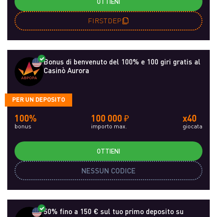
OTTIENI
FIRSTDEP
Bonus di benvenuto del 100% e 100 giri gratis al
Casinò Aurora
PER UN DEPOSITO
100%
100 000 ₽
x40
bonus
importo max.
giocata
OTTIENI
NESSUN CODICE
50% fino a 150 € sul tuo primo deposito su