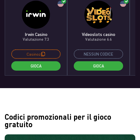
Irwin Casino
Videoslots сasino
Valutazione 7.3
Valutazione 6.6
Casinoz
NESSUN CODICE
GIOCA
GIOCA
Codici promozionali per il gioco
gratuito