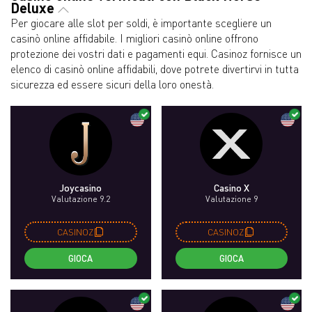
Deluxe
Per giocare alle slot per soldi, è importante scegliere un
casinò online affidabile. I migliori casinò online offrono
protezione dei vostri dati e pagamenti equi. Casinoz fornisce un
elenco di casinò online affidabili, dove potrete divertirvi in tutta
sicurezza ed essere sicuri della loro onestà.
Joycasino
Casino X
Valutazione 9.2
Valutazione 9
CASINOZ
CASINOZ
GIOCA
GIOCA