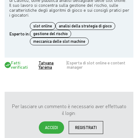
di Casinoz, dove pubblica analisi dettagliate delle slot online.
Il suo lavoro si concentra sulla gestione del rischio, sulle
caratteristiche degli algoritmi di gioco e sui consigli pratici per
slot online
analisi della strategia di gioco
Esperto in:
gestione del rischio
meccanica delle slot machine
Fatti
Tatyana
Esperta di slot online e content
verificati
Yarema
manager
Per lasciare un commento è necessario aver effettuato
il login:
ACCEDI
REGISTRATI