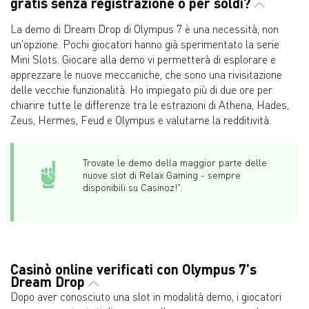
gratis senza registrazione o per soldi?
La demo di Dream Drop di Olympus 7 è una necessità, non
un'opzione. Pochi giocatori hanno già sperimentato la serie
Mini Slots. Giocare alla demo vi permetterà di esplorare e
apprezzare le nuove meccaniche, che sono una rivisitazione
delle vecchie funzionalità. Ho impiegato più di due ore per
chiarire tutte le differenze tra le estrazioni di Athena, Hades,
Zeus, Hermes, Feud e Olympus e valutarne la redditività.
Trovate le demo della maggior parte delle
nuove slot di Relax Gaming - sempre
disponibili su Casinoz!".
Casinò online verificati con Olympus 7's
Dream Drop
Dopo aver conosciuto una slot in modalità demo, i giocatori