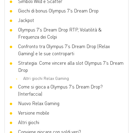
Simboli Wild e Scatter
Respin
Sì
Giochi di bonus Olympus 7's Dream Drop
Giri gratis
Sì
Jackpot
Olympus 7's Dream Drop RTP, Volatilità &
Frequenza dei Colpi
Confronto tra Olympus 7's Dream Drop (Relax
Gaming) e le sue controparti
Strategia: Come vincere alla slot Olympus 7's Dream
Drop
Altri giochi Relax Gaming
Come si gioca a Olympus 7's Dream Drop?
(Interfaccia)
Nuovo Relax Gaming
Versione mobile
Altri giochi
Conviene giocare con soldi veri?