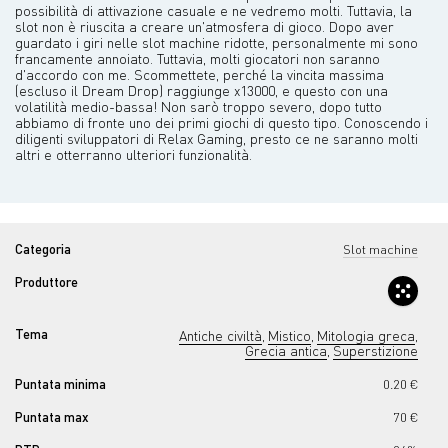
possibilità di attivazione casuale e ne vedremo molti. Tuttavia, la
slot non è riuscita a creare un'atmosfera di gioco. Dopo aver
guardato i giri nelle slot machine ridotte, personalmente mi sono
francamente annoiato. Tuttavia, molti giocatori non saranno
d'accordo con me. Scommettete, perché la vincita massima
(escluso il Dream Drop) raggiunge x13000, e questo con una
volatilità medio-bassa! Non sarò troppo severo, dopo tutto
abbiamo di fronte uno dei primi giochi di questo tipo. Conoscendo i
diligenti sviluppatori di Relax Gaming, presto ce ne saranno molti
altri e otterranno ulteriori funzionalità.
Categoria
Slot machine
Produttore
Tema
Antiche civiltà
Mistico
Mitologia greca
,
,
,
Grecia antica
Superstizione
,
Puntata minima
0.20 €
Puntata max
70 €