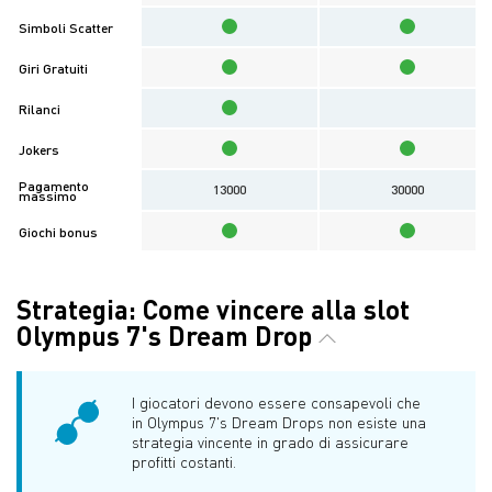
Simboli Scatter
Giri Gratuiti
Rilanci
Jokers
Pagamento
13000
30000
massimo
Giochi bonus
Strategia: Come vincere alla slot
Olympus 7's Dream Drop
I giocatori devono essere consapevoli che
in Olympus 7's Dream Drops non esiste una
strategia vincente in grado di assicurare
profitti costanti.