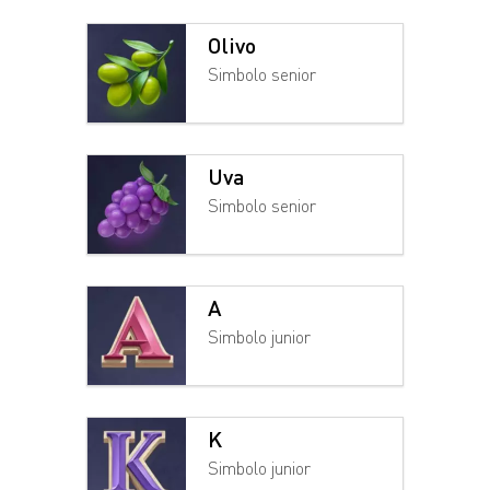
Olivo
Simbolo senior
Uva
Simbolo senior
A
Simbolo junior
K
Simbolo junior