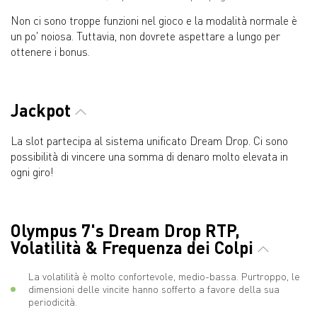
Non ci sono troppe funzioni nel gioco e la modalità normale è
un po' noiosa. Tuttavia, non dovrete aspettare a lungo per
ottenere i bonus.
Jackpot
La slot partecipa al sistema unificato Dream Drop. Ci sono
possibilità di vincere una somma di denaro molto elevata in
ogni giro!
Olympus 7's Dream Drop RTP,
Volatilità & Frequenza dei Colpi
La volatilità è molto confortevole, medio-bassa. Purtroppo, le
dimensioni delle vincite hanno sofferto a favore della sua
periodicità.