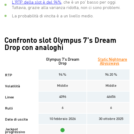
L'RTP della slot è del 94%
, che è un po' basso per oggi.
Tuttavia, grazie alla varianza ridotta, non ci sono problemi.
La probabilità di vincita è a un livello medio.
Confronto slot Olympus 7's Dream
Drop con analoghi
Olympus 7's Dream
Static Nightmare
Drop
Abyssways
94 %
96.20 %
RTP
Middle
Middle
Volatilità
4096
46656
Linee
6
6
Rulli
10 febbraio 2026
30 ottobre 2025
Data di uscita
Jackpot
progressivo