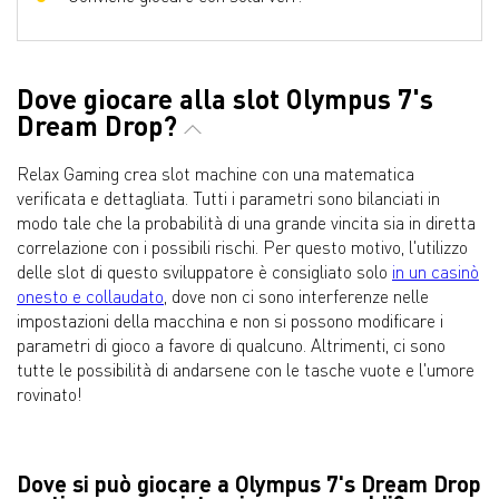
Dove giocare alla slot Olympus 7's
Dream Drop?
Relax Gaming crea slot machine con una matematica
verificata e dettagliata. Tutti i parametri sono bilanciati in
modo tale che la probabilità di una grande vincita sia in diretta
correlazione con i possibili rischi. Per questo motivo, l'utilizzo
delle slot di questo sviluppatore è consigliato solo
in un casinò
onesto e collaudato
, dove non ci sono interferenze nelle
impostazioni della macchina e non si possono modificare i
parametri di gioco a favore di qualcuno. Altrimenti, ci sono
tutte le possibilità di andarsene con le tasche vuote e l'umore
rovinato!
Dove si può giocare a Olympus 7's Dream Drop