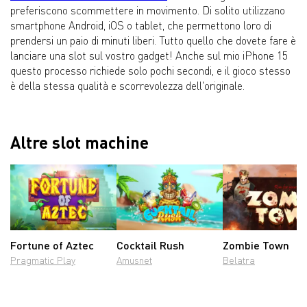
preferiscono scommettere in movimento. Di solito utilizzano
smartphone Android, iOS o tablet, che permettono loro di
prendersi un paio di minuti liberi. Tutto quello che dovete fare è
lanciare una slot sul vostro gadget! Anche sul mio iPhone 15
questo processo richiede solo pochi secondi, e il gioco stesso
è della stessa qualità e scorrevolezza dell'originale.
Altre slot machine
Fortune of Aztec
Cocktail Rush
Zombie Town
Pragmatic Play
Amusnet
Belatra