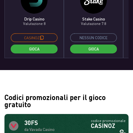
Drip Casino
Stake Casino
Valutazione 8
Valutazione 7.8
CASINOZ
NESSUN CODICE
GIOCA
GIOCA
Codici promozionali per il gioco
gratuito
codice promozionale
30FS
CASINOZ
da Vavada Casino