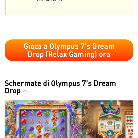
Gioca a Olympus 7's Dream
Drop (Relax Gaming) ora
Schermate di Olympus 7's Dream
Drop