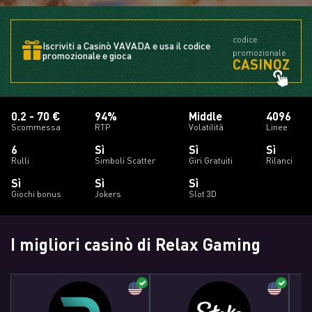
codice
Iscriviti a Casinò VAVADA e usa il codice
promozionale
promozionale e gioca
CASINOZ
0.2 - 70 €
94%
Middle
4096
Scommessa
RTP
Volatilità
Linee
6
Sì
Sì
Sì
Rulli
Simboli Scatter
Giri Gratuiti
Rilanci
Sì
Sì
Sì
Giochi bonus
Jokers
Slot 3D
I migliori casinò di Relax Gaming