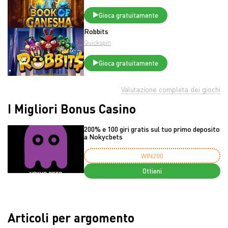
Gioca gratuitamente
Robbits
Quickspin
Gioca gratuitamente
Valutazione completa dei giochi
I Migliori Bonus Casino
200% e 100 giri gratis sul tuo primo deposito
a Nokycbets
WIN200
Ottieni
Articoli per argomento