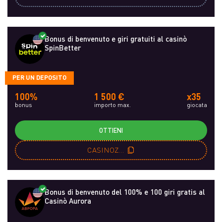
Bonus di benvenuto e giri gratuiti al casinò
SpinBetter
PER UN DEPOSITO
100%
1 500 €
x35
bonus
importo max.
giocata
OTTIENI
CASINOZRU
Bonus di benvenuto del 100% e 100 giri gratis al
Casinò Aurora