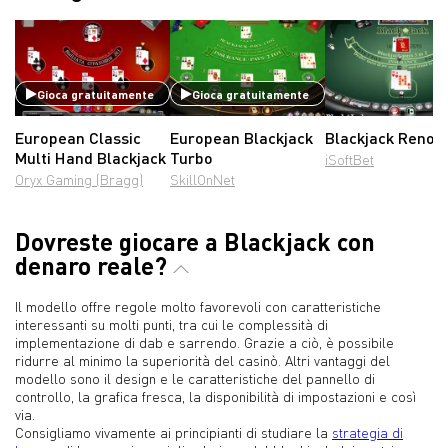
Gioca gratuitamente
Gioca gratuitamente
European Classic
European Blackjack
Blackjack Reno
Multi Hand Blackjack
Turbo
iSoftBet
Oryx Gaming (Bragg)
SkillOnNet
Dovreste giocare a Blackjack con
denaro reale?
Il modello offre regole molto favorevoli con caratteristiche
interessanti su molti punti, tra cui le complessità di
implementazione di dab e sarrendo. Grazie a ciò, è possibile
ridurre al minimo la superiorità del casinò. Altri vantaggi del
modello sono il design e le caratteristiche del pannello di
controllo, la grafica fresca, la disponibilità di impostazioni e così
via.
Consigliamo vivamente ai principianti di studiare la
strategia di