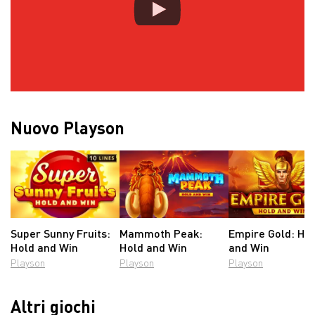
Nuovo Playson
Super Sunny Fruits:
Mammoth Peak:
Empire Gold: Ho
Hold and Win
Hold and Win
and Win
Playson
Playson
Playson
Altri giochi