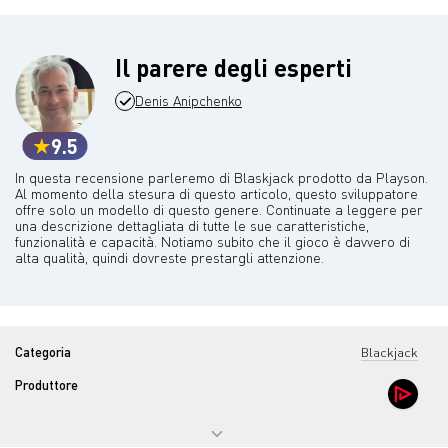
Il parere degli esperti
Denis Anipchenko
9.5
In questa recensione parleremo di Blaskjack prodotto da Playson.
Al momento della stesura di questo articolo, questo sviluppatore
offre solo un modello di questo genere. Continuate a leggere per
una descrizione dettagliata di tutte le sue caratteristiche,
funzionalità e capacità. Notiamo subito che il gioco è davvero di
alta qualità, quindi dovreste prestargli attenzione.
Categoria
Blackjack
Produttore