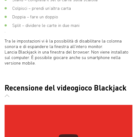
Colpisci – prendi un'altra carta
Doppia – fare un doppio
Split – dividere le carte in due mani
.
Tra le impostazioni vi è la possibilità di disabilitare la colonna
sonora e di espandere la finestra all'intero monitor.
Lancia Blackjack in una finestra del browser. Non viene installato
sul computer. È possibile giocare anche su smartphone nella
versione mobile.
Recensione del videogioco Blackjack