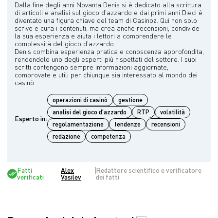
Dalla fine degli anni Novanta Denis si è dedicato alla scrittura
di articoli e analisi sul gioco d'azzardo e dai primi anni Dieci è
diventato una figura chiave del team di Casinoz. Qui non solo
scrive e cura i contenuti, ma crea anche recensioni, condivide
la sua esperienza e aiuta i lettori a comprendere le
complessità del gioco d'azzardo.
Denis combina esperienza pratica e conoscenza approfondita,
rendendolo uno degli esperti più rispettati del settore. I suoi
scritti contengono sempre informazioni aggiornate,
comprovate e utili per chiunque sia interessato al mondo dei
operazioni di casinò
gestione
analisi del gioco d'azzardo
RTP
volatilità
Esperto in:
regolamentazione
tendenze
recensioni
redazione
competenza
Fatti
Alex
Redattore scientifico e verificatore
verificati
Vasilev
dei fatti