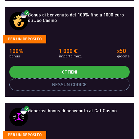
Bonus di benvenuto del 100% fino a 1000 euro
su Joo Casino
PER UN DEPOSITO
100%
1 000 €
x50
bonus
importo max.
giocata
OTTIENI
NESSUN CODICE
Generosi bonus di benvenuto al Cat Casino
PER UN DEPOSITO