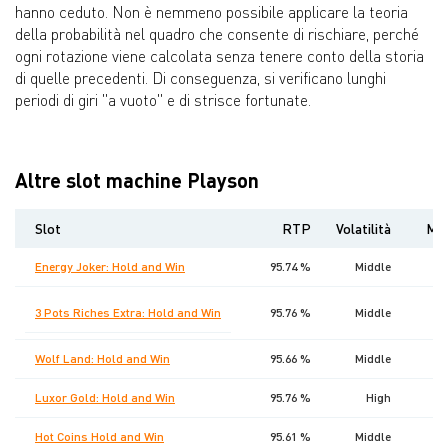
hanno ceduto. Non è nemmeno possibile applicare la teoria
della probabilità nel quadro che consente di rischiare, perché
ogni rotazione viene calcolata senza tenere conto della storia
di quelle precedenti. Di conseguenza, si verificano lunghi
periodi di giri "a vuoto" e di strisce fortunate.
Altre slot machine Playson
Slot
RTP
Volatilità
Ma
Energy Joker: Hold and Win
95.74 %
Middle
2
3 Pots Riches Extra: Hold and Win
95.76 %
Middle
Wolf Land: Hold and Win
95.66 %
Middle
Luxor Gold: Hold and Win
95.76 %
High
Hot Coins Hold and Win
95.61 %
Middle