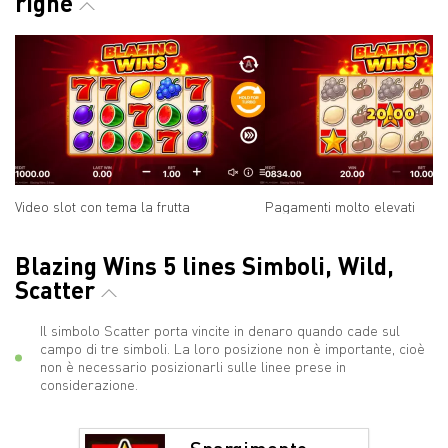
righe
Video slot con tema la frutta
Pagamenti molto elevati
Blazing Wins 5 lines Simboli, Wild,
Scatter
Il simbolo Scatter porta vincite in denaro quando cade sul
campo di tre simboli. La loro posizione non è importante, cioè
non è necessario posizionarli sulle linee prese in
considerazione.
Spargimento