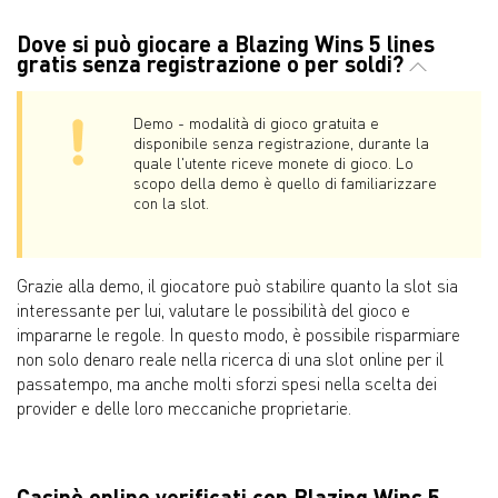
Dove si può giocare a Blazing Wins 5 lines
gratis senza registrazione o per soldi?
Demo - modalità di gioco gratuita e
disponibile senza registrazione, durante la
quale l'utente riceve monete di gioco. Lo
scopo della demo è quello di familiarizzare
con la slot.
Grazie alla demo, il giocatore può stabilire quanto la slot sia
interessante per lui, valutare le possibilità del gioco e
impararne le regole. In questo modo, è possibile risparmiare
non solo denaro reale nella ricerca di una slot online per il
passatempo, ma anche molti sforzi spesi nella scelta dei
provider e delle loro meccaniche proprietarie.
Casinò online verificati con Blazing Wins 5