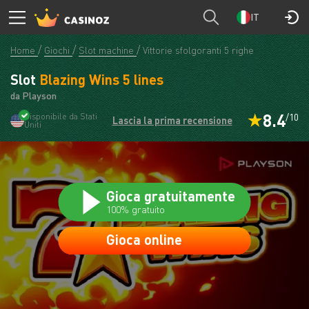
CASINOZ
GIOCA
IT
Home
Giochi
Slot machine
Vittorie sfolgoranti 5 righe
Slot
Blazing Wins 5 lines
da Playson
8.4
Disponibile da Stati
/10
Lascia la prima recensione
Uniti
Gioca gratuitamente
100% gratuito
Gioca online