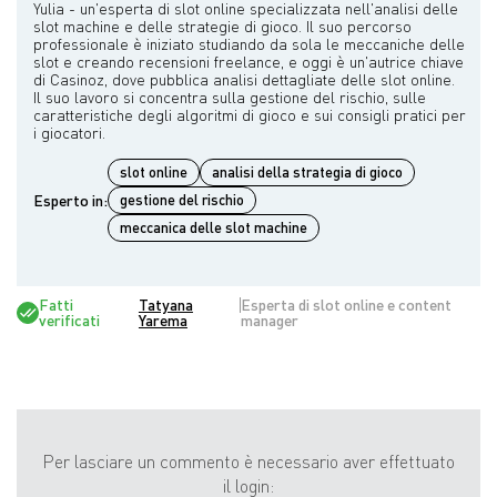
Yulia - un'esperta di slot online specializzata nell'analisi delle
slot machine e delle strategie di gioco. Il suo percorso
professionale è iniziato studiando da sola le meccaniche delle
slot e creando recensioni freelance, e oggi è un'autrice chiave
di Casinoz, dove pubblica analisi dettagliate delle slot online.
Il suo lavoro si concentra sulla gestione del rischio, sulle
caratteristiche degli algoritmi di gioco e sui consigli pratici per
slot online
analisi della strategia di gioco
Esperto in:
gestione del rischio
meccanica delle slot machine
Fatti
Tatyana
Esperta di slot online e content
verificati
Yarema
manager
Per lasciare un commento è necessario aver effettuato
il login: