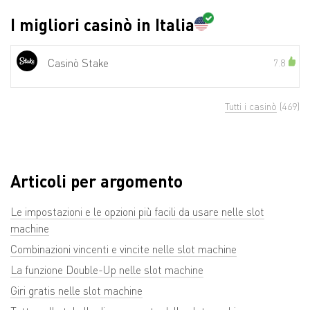
I migliori casinò in Italia
Casinò Stake
7.8
Tutti i casinò
(469)
Articoli per argomento
Le impostazioni e le opzioni più facili da usare nelle slot
machine
Combinazioni vincenti e vincite nelle slot machine
La funzione Double-Up nelle slot machine
Giri gratis nelle slot machine