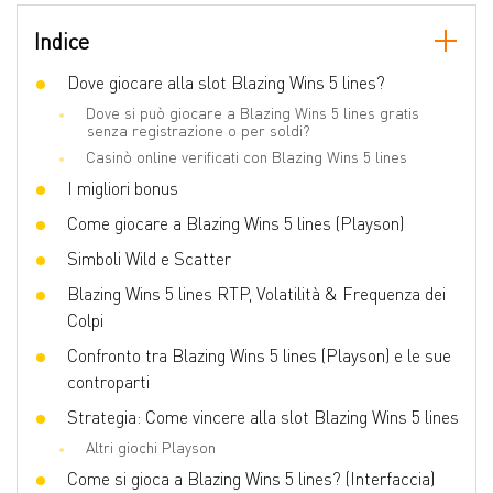
Numero di linee
5
Indice
Joker wild
No
Scatter
Dove giocare alla slot Blazing Wins 5 lines?
Sì
Dove si può giocare a Blazing Wins 5 lines gratis
Doppio gioco
No
senza registrazione o per soldi?
Giochi bonus
Big Win, Scatter Pays
Casinò online verificati con Blazing Wins 5 lines
I migliori bonus
Volatilità
Middle
Come giocare a Blazing Wins 5 lines (Playson)
Slot 3D
No
Simboli Wild e Scatter
Respin
No
Blazing Wins 5 lines RTP, Volatilità & Frequenza dei
Giri gratis
No
Colpi
Confronto tra Blazing Wins 5 lines (Playson) e le sue
controparti
Strategia: Come vincere alla slot Blazing Wins 5 lines
Altri giochi Playson
Come si gioca a Blazing Wins 5 lines? (Interfaccia)