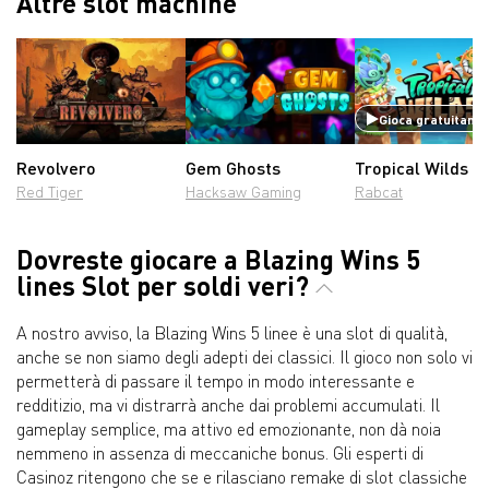
Altre slot machine
Gioca gratuitame
Revolvero
Gem Ghosts
Tropical Wilds
Red Tiger
Hacksaw Gaming
Rabcat
Dovreste giocare a Blazing Wins 5
lines Slot per soldi veri?
A nostro avviso, la Blazing Wins 5 linee è una slot di qualità,
anche se non siamo degli adepti dei classici. Il gioco non solo vi
permetterà di passare il tempo in modo interessante e
redditizio, ma vi distrarrà anche dai problemi accumulati. Il
gameplay semplice, ma attivo ed emozionante, non dà noia
nemmeno in assenza di meccaniche bonus. Gli esperti di
Casinoz ritengono che se e rilasciano remake di slot classiche