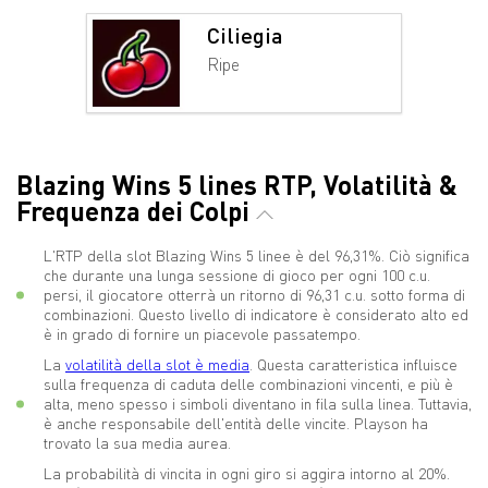
Ciliegia
Ripe
Blazing Wins 5 lines RTP, Volatilità &
Frequenza dei Colpi
L'RTP della slot Blazing Wins 5 linee è del 96,31%. Ciò significa
che durante una lunga sessione di gioco per ogni 100 c.u.
persi, il giocatore otterrà un ritorno di 96,31 c.u. sotto forma di
combinazioni. Questo livello di indicatore è considerato alto ed
è in grado di fornire un piacevole passatempo.
La
volatilità della slot è media
. Questa caratteristica influisce
sulla frequenza di caduta delle combinazioni vincenti, e più è
alta, meno spesso i simboli diventano in fila sulla linea. Tuttavia,
è anche responsabile dell'entità delle vincite. Playson ha
trovato la sua media aurea.
La probabilità di vincita in ogni giro si aggira intorno al 20%.