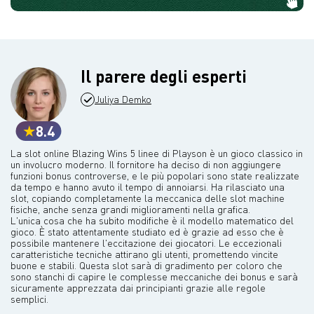
Il parere degli esperti
Juliya Demko
8.4
La slot online Blazing Wins 5 linee di Playson è un gioco classico in
un involucro moderno. Il fornitore ha deciso di non aggiungere
funzioni bonus controverse, e le più popolari sono state realizzate
da tempo e hanno avuto il tempo di annoiarsi. Ha rilasciato una
slot, copiando completamente la meccanica delle slot machine
fisiche, anche senza grandi miglioramenti nella grafica.
L'unica cosa che ha subito modifiche è il modello matematico del
gioco. È stato attentamente studiato ed è grazie ad esso che è
possibile mantenere l'eccitazione dei giocatori. Le eccezionali
caratteristiche tecniche attirano gli utenti, promettendo vincite
buone e stabili. Questa slot sarà di gradimento per coloro che
sono stanchi di capire le complesse meccaniche dei bonus e sarà
sicuramente apprezzata dai principianti grazie alle regole
semplici.