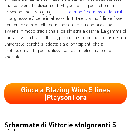
una soluzione tradizionale di Playson per i giochi che non
prevedono bonus o giri gratuiti. Il
campo è composto da 5 rulli
in larghezza e 3 celle in altezza. In totale ci sono 5 linee fisse
per tenere conto delle combinazioni, la cui compilazione
avviene in modo tradizionale, da sinistra a destra. La gamma di
puntate va da 0,2 a 100 c.u., per cui la slot online è considerata
universale, perché si adatta sia ai principianti che ai
professionisti. Il gioco utilizza sette simboli di fila e uno
speciale.
Gioca a Blazing Wins 5 lines
(Playson) ora
Schermate di Vittorie sfolgoranti 5