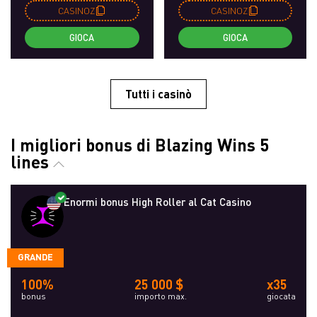
CASINOZ
CASINOZ
GIOCA
GIOCA
Tutti i casinò
I migliori bonus di Blazing Wins 5
lines
Enormi bonus High Roller al Cat Casino
GRANDE
100%
25 000 $
x35
bonus
importo max.
giocata