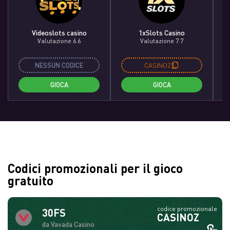
Videoslots сasino
1xSlots Casino
Valutazione 6.6
Valutazione 7.7
NESSUN CODICE
CASINOZ
GIOCA
GIOCA
Codici promozionali per il gioco
gratuito
codice promozionale
30FS
CASINOZ
da Vavada Casino