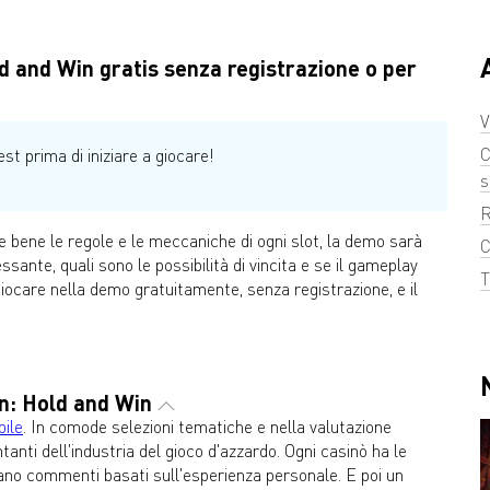
d and Win gratis senza registrazione o per
V
C
st prima di iniziare a giocare!
s
R
 bene le regole e le meccaniche di ogni slot, la demo sarà
C
essante, quali sono le possibilità di vincita e se il gameplay
T
giocare nella demo gratuitamente, senza registrazione, e il
wn: Hold and Win
bile
. In comode selezioni tematiche e nella valutazione
tanti dell'industria del gioco d'azzardo. Ogni casinò ha le
sciano commenti basati sull'esperienza personale. E poi un