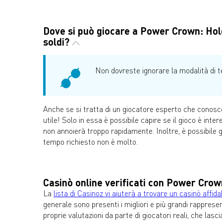
Dove si può giocare a Power Crown: Hol
soldi?
Non dovreste ignorare la modalità di te
Anche se si tratta di un giocatore esperto che conosce
utile! Solo in essa è possibile capire se il gioco è inter
non annoierà troppo rapidamente. Inoltre, è possibile 
tempo richiesto non è molto.
Casinò online verificati con Power Cro
La
lista di Casinoz vi aiuterà a trovare un casinò affida
generale sono presenti i migliori e più grandi rappresen
proprie valutazioni da parte di giocatori reali, che la