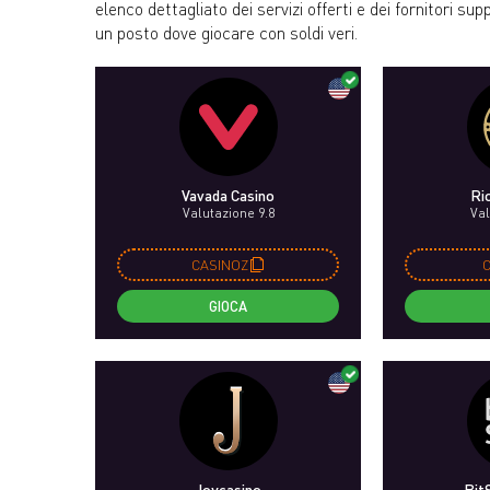
elenco dettagliato dei servizi offerti e dei fornitori 
un posto dove giocare con soldi veri.
Vavada Casino
Ri
Valutazione 9.8
Val
CASINOZ
C
GIOCA
Joycasino
Bit