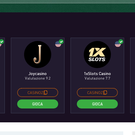
Joycasino
1xSlots Casino
Valutazione 9.2
Valutazione 7.7
CASINOZ
CASINOZ
GIOCA
GIOCA