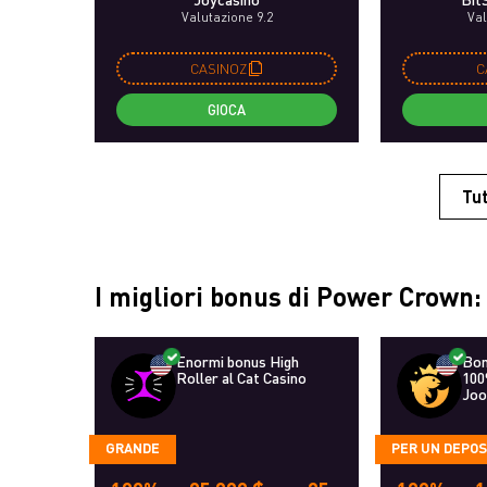
Valutazione 9.2
Val
CASINOZ
C
GIOCA
Tut
I migliori bonus di Power Crown
Enormi bonus High
Bon
Roller al Cat Casino
100
Joo
GRANDE
PER UN DEPOS