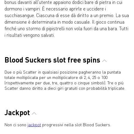
bonus davanti all'utente appaiono dodici bare di pietra in cui
dormono i vampiri. È necessario aprirle e uccidere i
succhiasangue. Ciascuna di esse dà diritto a un premio. La sua
dimensione è determinata in modo casuale. Il gioco continua
finché uno stormo di pipistrelli non vola fuori da una bara. Tutti
i risultati vengono salvati.
Blood Suckers slot free spins
Due o più Scatter in qualsiasi posizione pagheranno la puntata
totale moltiplicata per un moltiplicatore di 2, 4, 25 o 100
(rispettivamente per due, tre, quattro o cinque simboli). Tre o più
Scatter danno diritto a dieci giri gratuiti con probabilità triplicate.
Jackpot
Non ci sono
jackpot
progressivi nella slot Blood Suckers.