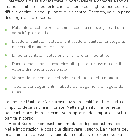
L'interfaccia della slot machine Blood Suckers è comoda e logica,
ma per un utente inesperto che non conosce l'inglese può essere
difficile capire i singoli pulsanti e le finestre. Pertanto, vale la pena
di spiegare il loro scopo:
Pulsante circolare verde con frecce - un nuovo giro ad una
velocità prestabilita
Livello di puntata - seleziona il livello di puntata (analogo al
numero di monete per linea)
Linee di puntata - seleziona il numero di linee attive
Puntata massima - nuovo giro alla puntata massima con il
valore di moneta selezionato
Valore della moneta - selezione del taglio della moneta
Tabella dei pagamenti - tabella dei pagamenti e regole del
gioco
Le finestre Puntata e Vincita visualizzano l'entità della puntata e
l'importo della vincita in monete. Nelle righe informative nella
parte inferiore dello schermo sono riportati dati importanti sulla
partita in corso.
In Blood Suckers non esiste una modalità di gioco automatica.
Nelle impostazioni è possibile disattivare il suono. La finestra del
programma può essere allungata in qualsiasi direzione senza