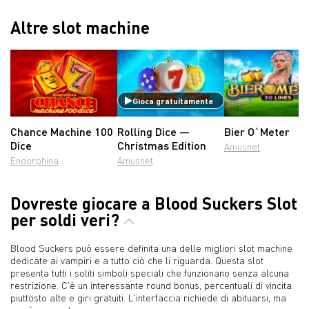
Altre slot machine
Gioca gratuitamente
Chance Machine 100
Rolling Dice —
Bier O`Meter
Dice
Christmas Edition
Amusnet
Endorphina
Amusnet
Dovreste giocare a Blood Suckers Slot
per soldi veri?
Blood Suckers può essere definita una delle migliori slot machine
dedicate ai vampiri e a tutto ciò che li riguarda. Questa slot
presenta tutti i soliti simboli speciali che funzionano senza alcuna
restrizione. C'è un interessante round bonus, percentuali di vincita
piuttosto alte e giri gratuiti. L'interfaccia richiede di abituarsi, ma