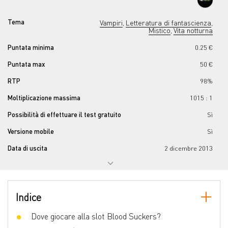
Tema
Vampiri
Letteratura di fantascienza
,
,
Mistico
Vita notturna
,
Puntata minima
0.25 €
Puntata max
50 €
RTP
98%
Moltiplicazione massima
1015 : 1
Possibilità di effettuare il test gratuito
Sì
Versione mobile
Sì
Data di uscita
2 dicembre 2013
Jackpot progressivo
No
Numero di rulli
5
Indice
Numero di linee
25
Joker wild
Dove giocare alla slot Blood Suckers?
Sì