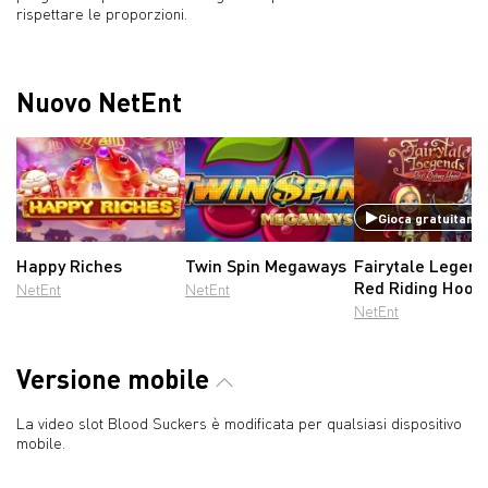
rispettare le proporzioni.
Nuovo NetEnt
Gioca gratuitame
Happy Riches
Twin Spin Megaways
Fairytale Legend
Red Riding Hood
NetEnt
NetEnt
NetEnt
Versione mobile
La video slot Blood Suckers è modificata per qualsiasi dispositivo
mobile.