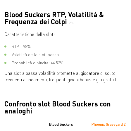
Blood Suckers RTP, Volatilità &
Frequenza dei Colpi
Caratteristiche della slot:
RTP - 98%
Volatilità della slot: bassa.
Probabilità di vincita: 44.52%
Una slot a bassa volatilità promette al giocatore di solito
frequenti allineamenti, frequenti giochi bonus e giri gratuiti.
Confronto slot Blood Suckers con
analoghi
Blood Suckers
Phoenix Graveyard 2