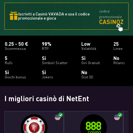
codice
Iscriviti a Casinò VAVADA e usa il codice
promozionale
promozionale e gioca
CASINOZ
0.25 - 50 €
98%
Low
25
Scommessa
RTP
Volatilità
Linee
5
Sì
Sì
No
Rulli
Simboli Scatter
Giri Gratuiti
Rilanci
Sì
Sì
No
Giochi bonus
Jokers
Slot 3D
I migliori casinò di NetEnt