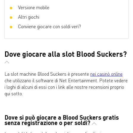
Versione mobile
Altri giochi
Conviene giocare con soldi veri?
Dove giocare alla slot Blood Suckers?
La slot machine Blood Suckers è presente
nei casinò online
che utilizzano il software di Net Entertainment. Potete vedere
i loghi di alcuni di essi con i link alle nostre recensioni proprio
qui sotto.
Dove si può giocare a Blood Suckers gratis
senza registrazione o per soldi?