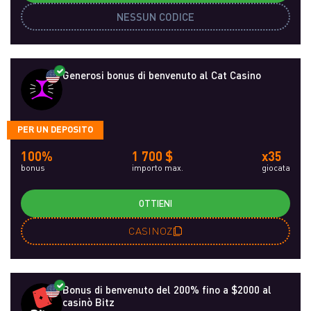
NESSUN CODICE
Generosi bonus di benvenuto al Cat Casino
PER UN DEPOSITO
100%
1 700 $
x35
bonus
importo max.
giocata
OTTIENI
CASINOZ
Bonus di benvenuto del 200% fino a $2000 al
casinò Bitz