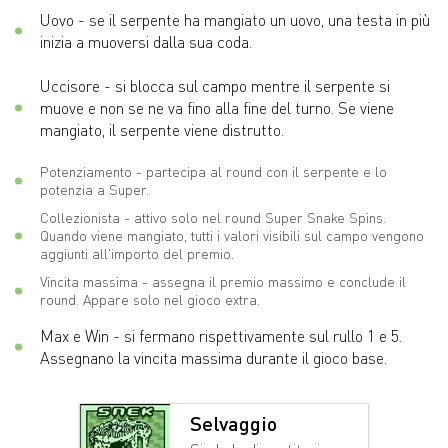
Uovo - se il serpente ha mangiato un uovo, una testa in più
inizia a muoversi dalla sua coda.
Uccisore - si blocca sul campo mentre il serpente si
muove e non se ne va fino alla fine del turno. Se viene
mangiato, il serpente viene distrutto.
Potenziamento - partecipa al round con il serpente e lo
potenzia a Super.
Collezionista - attivo solo nel round Super Snake Spins.
Quando viene mangiato, tutti i valori visibili sul campo vengono
aggiunti all'importo del premio.
Vincita massima - assegna il premio massimo e conclude il
round. Appare solo nel gioco extra.
Max e Win - si fermano rispettivamente sul rullo 1 e 5.
Assegnano la vincita massima durante il gioco base.
Selvaggio