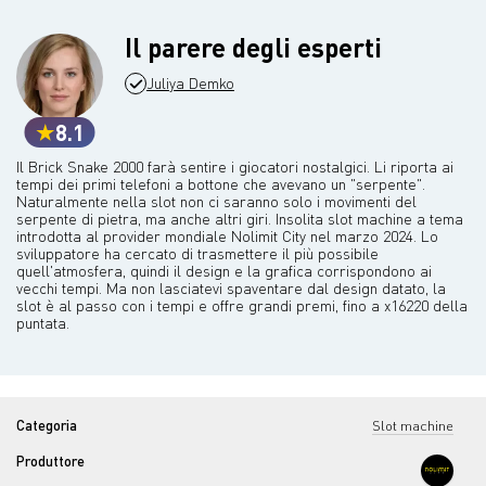
Il parere degli esperti
Juliya Demko
8.1
Il Brick Snake 2000 farà sentire i giocatori nostalgici. Li riporta ai
tempi dei primi telefoni a bottone che avevano un "serpente".
Naturalmente nella slot non ci saranno solo i movimenti del
serpente di pietra, ma anche altri giri. Insolita slot machine a tema
introdotta al provider mondiale Nolimit City nel marzo 2024. Lo
sviluppatore ha cercato di trasmettere il più possibile
quell'atmosfera, quindi il design e la grafica corrispondono ai
vecchi tempi. Ma non lasciatevi spaventare dal design datato, la
slot è al passo con i tempi e offre grandi premi, fino a x16220 della
puntata.
Categoria
Slot machine
Produttore