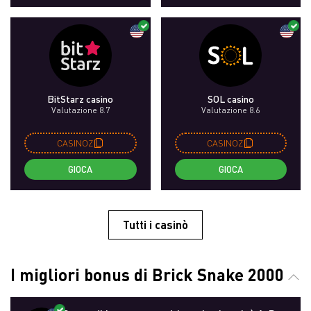
BitStarz casino
SOL casino
Valutazione 8.7
Valutazione 8.6
CASINOZ
CASINOZ
GIOCA
GIOCA
Tutti i casinò
I migliori bonus di Brick Snake 2000