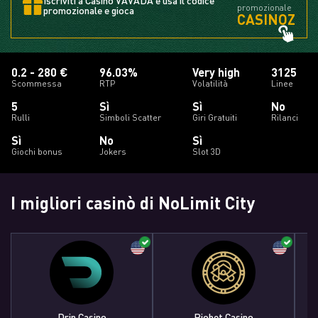
Iscriviti a Casinò VAVADA e usa il codice
promozionale
promozionale e gioca
CASINOZ
0.2 - 280 €
96.03%
Very high
3125
Scommessa
RTP
Volatilità
Linee
5
Sì
Sì
No
Rulli
Simboli Scatter
Giri Gratuiti
Rilanci
Sì
No
Sì
Giochi bonus
Jokers
Slot 3D
I migliori casinò di NoLimit City
Drip Casino
Riobet Casino