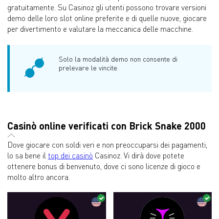
gratuitamente. Su Casinoz gli utenti possono trovare versioni
demo delle loro slot online preferite e di quelle nuove, giocare
per divertimento e valutare la meccanica delle macchine.
Solo la modalità demo non consente di
prelevare le vincite.
Casinò online verificati con Brick Snake 2000
Dove giocare con soldi veri e non preoccuparsi dei pagamenti,
lo sa bene il
top dei casinò
Casinoz. Vi dirà dove potete
ottenere bonus di benvenuto, dove ci sono licenze di gioco e
molto altro ancora.