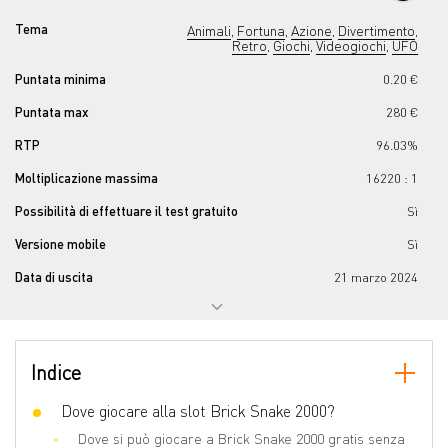
Tema
Animali
Fortuna
Azione
Divertimento
,
,
,
,
Retro
Giochi
Videogiochi
UFO
,
,
,
Puntata minima
0.20 €
Puntata max
280 €
RTP
96.03%
Moltiplicazione massima
16220 : 1
Possibilità di effettuare il test gratuito
Sì
Versione mobile
Sì
Data di uscita
21 marzo 2024
Jackpot progressivo
No
Numero di rulli
5
Indice
Numero di linee
3125
Joker wild
Dove giocare alla slot Brick Snake 2000?
No
Dove si può giocare a Brick Snake 2000 gratis senza
Scatter
Sì