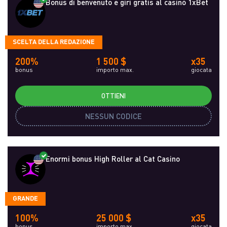
Bonus di benvenuto e giri gratis al casinò 1xBet
SCELTA DELLA REDAZIONE
200%
1 500 $
x35
bonus
importo max.
giocata
OTTIENI
NESSUN CODICE
Enormi bonus High Roller al Cat Casino
GRANDE
100%
25 000 $
x35
bonus
importo max.
giocata