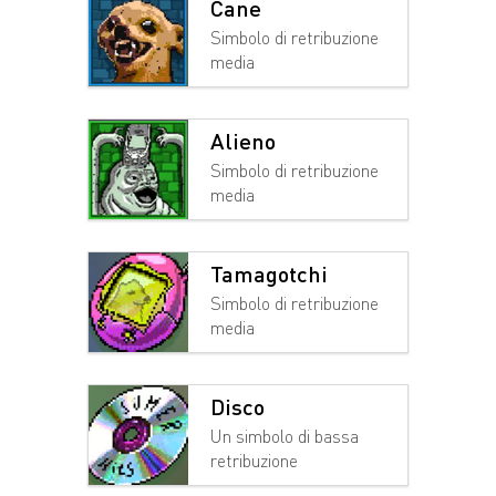
Cane
Simbolo di retribuzione
media
Alieno
Simbolo di retribuzione
media
Tamagotchi
Simbolo di retribuzione
media
Disco
Un simbolo di bassa
retribuzione