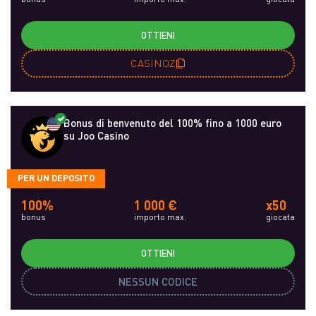
OTTIENI
CASINOZ
Bonus di benvenuto del 100% fino a 1000 euro
su Joo Casino
PER UN DEPOSITO
100%
1 000 €
x50
bonus
importo max.
giocata
OTTIENI
NESSUN CODICE