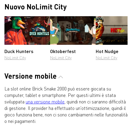
Nuovo NoLimit City
Duck Hunters
Oktoberfest
Hot Nudge
NoLimit City
NoLimit City
NoLimit City
Versione mobile
La slot online Brick Snake 2000 può essere giocata su
computer, tablet e smartphone. Per questi ultimi è stata
sviluppata
una versione mobile
, quindi non ci saranno difficoltà
di gestione. Il provider ha effettuato un'ottimizzazione, quindi il
gioco funziona bene, non ci sono cambiamenti nelle funzionalità
o nei pagamenti.