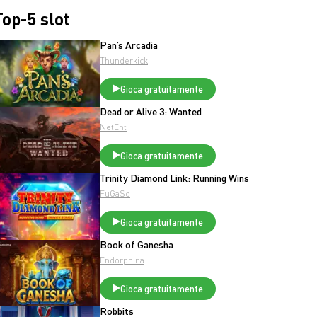
Top-5 slot
Pan’s Arcadia
Thunderkick
Gioca gratuitamente
Dead or Alive 3: Wanted
NetEnt
Gioca gratuitamente
Trinity Diamond Link: Running Wins
FuGaSo
Gioca gratuitamente
Book of Ganesha
Endorphina
Gioca gratuitamente
Robbits