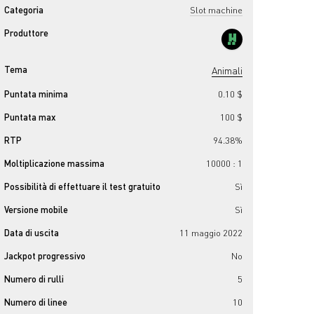
Categoria
Slot machine
Produttore
Tema
Animali
Puntata minima
0.10 $
Puntata max
100 $
RTP
94.38%
Moltiplicazione massima
10000 : 1
Possibilità di effettuare il test gratuito
Sì
Versione mobile
Sì
Data di uscita
11 maggio 2022
Jackpot progressivo
No
Numero di rulli
5
Numero di linee
10