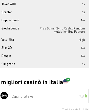
Joker wild
Sì
Scatter
Sì
Doppio gioco
No
Giochi bonus
Free Spins, Sync Reels, Random
Multiplier, Buy Feature
Volatilità
High
Slot 3D
No
Respin
No
Giri gratis
Sì
I migliori casinò in Italia
Casinò Stake
7.8
Tutti i casinò
(469)