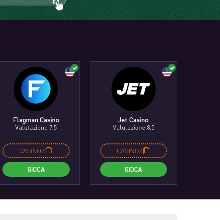
Flagman Casino
Jet Casino
Valutazione 7.5
Valutazione 8.5
CASINOZ
CASINOZ
GIOCA
GIOCA