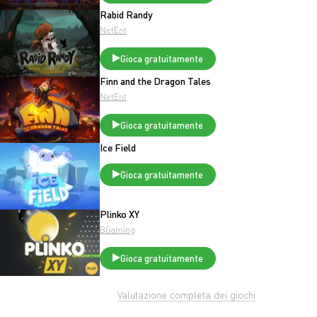
Rabid Randy
NetEnt
Gioca gratuitamente
Finn and the Dragon Tales
NetEnt
Gioca gratuitamente
Ice Field
Gioca gratuitamente
Plinko XY
BGaming
Gioca gratuitamente
Valutazione completa dei giochi