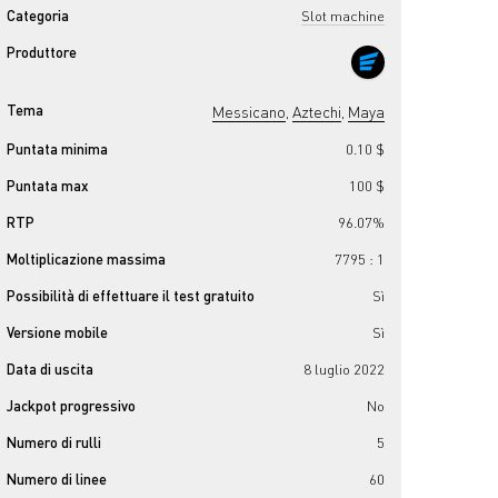
Categoria
Slot machine
Produttore
Tema
Messicano
Aztechi
Maya
,
,
Puntata minima
0.10 $
Puntata max
100 $
RTP
96.07%
Moltiplicazione massima
7795 : 1
Possibilità di effettuare il test gratuito
Sì
Versione mobile
Sì
Data di uscita
8 luglio 2022
Jackpot progressivo
No
Numero di rulli
5
Numero di linee
60