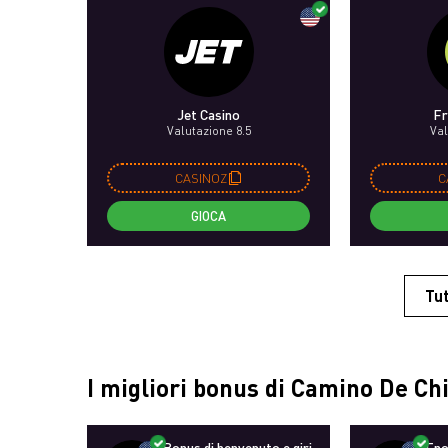
Jet Casino
Fr
Valutazione 8.5
Val
CASINOZ
C
GIOCA
Tut
I migliori bonus di Camino De Ch
Bonus di benvenuto e giri
Eno