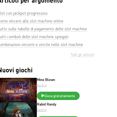
Articoli per argomento
lot con jackpot progressivo
ome vincere alle slot machine online
utto sulle tabelle di pagamento delle slot machine
utti i simboli delle slot machine spiegati
ombinazioni vincenti e vincite nelle slot machine
Tutti gli articoli
Nuovi giochi
Mine Blown
NetEnt
Gioca gratuitamente
Rabid Randy
NetEnt