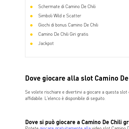
Schermate di Camino De Chili
Simboli Wild e Scatter
Giochi di bonus Camino De Chili
Camino De Chili Giri gratis
Jackpot
Dove giocare alla slot Camino De
Se volete rischiare e divertirvi a giocare a questa slot
affidabile. L'elenco è disponibile di seguito.
Dove si può giocare a Camino De Chili gr
Potete
giocare gratuitamente alla
video slot Camino D