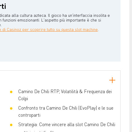
rti
cata alla cultura azteca. Il gioco ha un'interfaccia insolita e
 funzioni emozionanti. L'aspetto più importante è che si
.
 di Casinoz per scoprire tutto su questa slot machine
.
Camino De Chili RTP, Volatilità & Frequenza dei
Colpi
Confronto tra Camino De Chili (EvoPlay) e le sue
controparti
Strategia: Come vincere alla slot Camino De Chili