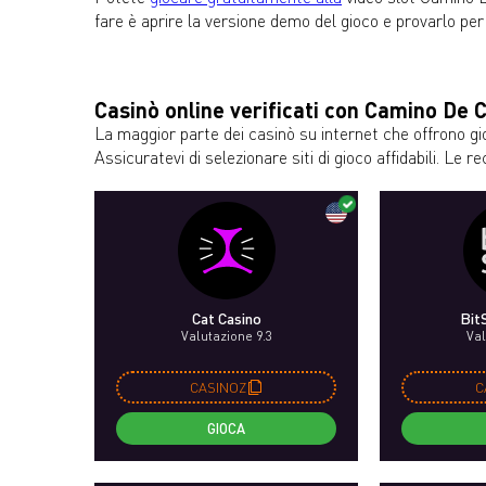
fare è aprire la versione demo del gioco e provarlo per
Casinò online verificati con Camino De C
La maggior parte dei casinò su internet che offrono gi
Assicuratevi di selezionare siti di gioco affidabili. Le 
Cat Casino
Bit
Valutazione 9.3
Val
CASINOZ
C
GIOCA