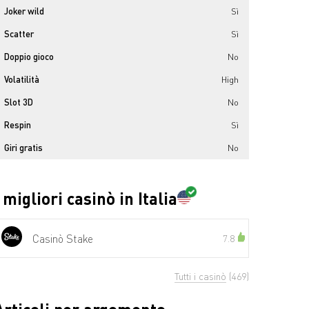
Joker wild
Sì
Scatter
Sì
Doppio gioco
No
Volatilità
High
Slot 3D
No
Respin
Sì
Giri gratis
No
I migliori casinò in Italia
Casinò Stake
7.8
Tutti i casinò
(469)