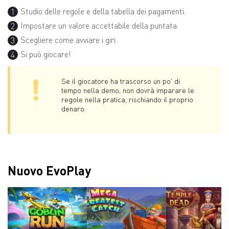
Studio delle regole e della tabella dei pagamenti.
Impostare un valore accettabile della puntata.
Scegliere come avviare i giri.
Si può giocare!
Se il giocatore ha trascorso un po' di
tempo nella demo, non dovrà imparare le
regole nella pratica, rischiando il proprio
denaro.
Nuovo EvoPlay