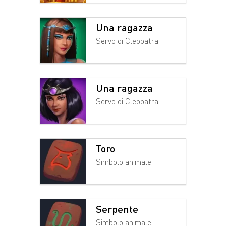
Una ragazza
Servo di Cleopatra
Una ragazza
Servo di Cleopatra
Toro
Simbolo animale
Serpente
Simbolo animale