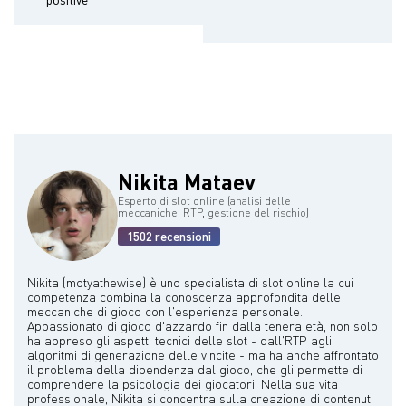
Nikita Mataev
Esperto di slot online (analisi delle
meccaniche, RTP, gestione del rischio)
1502 recensioni
Nikita (motyathewise) è uno specialista di slot online la cui
competenza combina la conoscenza approfondita delle
meccaniche di gioco con l'esperienza personale.
Appassionato di gioco d'azzardo fin dalla tenera età, non solo
ha appreso gli aspetti tecnici delle slot - dall'RTP agli
algoritmi di generazione delle vincite - ma ha anche affrontato
il problema della dipendenza dal gioco, che gli permette di
comprendere la psicologia dei giocatori. Nella sua vita
professionale, Nikita si concentra sulla creazione di contenuti