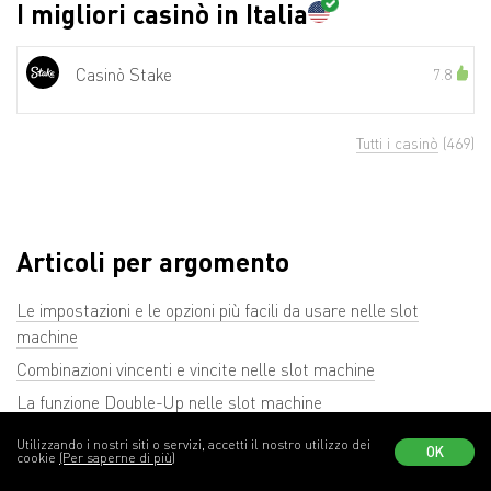
I migliori casinò in Italia
Casinò Stake
7.8
Tutti i casinò
(469)
Articoli per argomento
Le impostazioni e le opzioni più facili da usare nelle slot
machine
Combinazioni vincenti e vincite nelle slot machine
La funzione Double-Up nelle slot machine
Giri gratis nelle slot machine
Utilizzando i nostri siti o servizi, accetti il nostro utilizzo dei
OK
cookie
(Per saperne di più)
Tutto sulle tabelle di pagamento delle slot machine