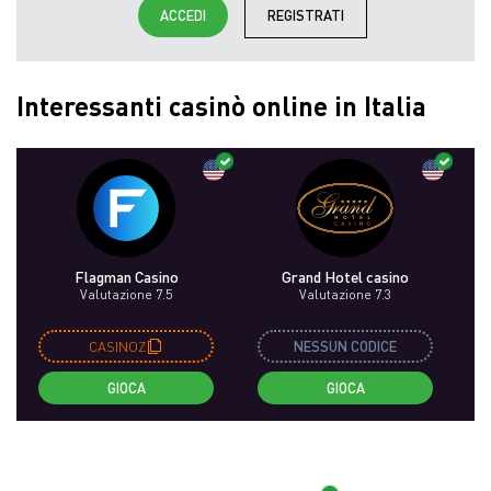
ACCEDI
REGISTRATI
Interessanti casinò online in Italia
Flagman Casino
Grand Hotel casino
Valutazione 7.5
Valutazione 7.3
CASINOZ
NESSUN CODICE
GIOCA
GIOCA