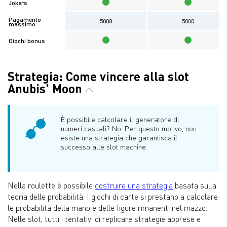
Jokers
Pagamento
5008
5000
massimo
Giochi bonus
Strategia: Come vincere alla slot
Anubis' Moon
È possibile calcolare il generatore di
numeri casuali? No. Per questo motivo, non
esiste una strategia che garantisca il
successo alle slot machine.
Nella roulette è possibile
costruire una strategia
basata sulla
teoria delle probabilità. I giochi di carte si prestano a calcolare
le probabilità della mano e delle figure rimanenti nel mazzo.
Nelle slot, tutti i tentativi di replicare strategie apprese e