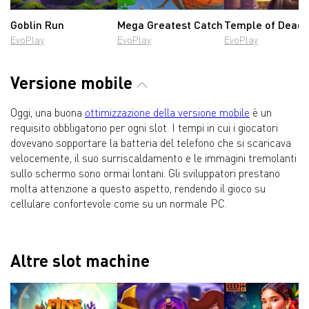
Goblin Run
Mega Greatest Catch
Temple of Dead
EvoPlay
EvoPlay
EvoPlay
Versione mobile
Oggi, una buona
ottimizzazione della versione mobile
è un
requisito obbligatorio per ogni slot. I tempi in cui i giocatori
dovevano sopportare la batteria del telefono che si scaricava
velocemente, il suo surriscaldamento e le immagini tremolanti
sullo schermo sono ormai lontani. Gli sviluppatori prestano
molta attenzione a questo aspetto, rendendo il gioco su
cellulare confortevole come su un normale PC.
Altre slot machine