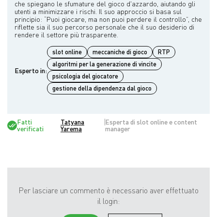
che spiegano le sfumature del gioco d'azzardo, aiutando gli
utenti a minimizzare i rischi. Il suo approccio si basa sul
principio: “Puoi giocare, ma non puoi perdere il controllo”, che
riflette sia il suo percorso personale che il suo desiderio di
slot online
meccaniche di gioco
RTP
algoritmi per la generazione di vincite
Esperto in:
psicologia del giocatore
gestione della dipendenza dal gioco
Fatti
Tatyana
Esperta di slot online e content
verificati
Yarema
manager
Per lasciare un commento è necessario aver effettuato
il login: