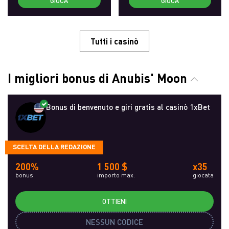
GIOCA
GIOCA
Tutti i casinò
I migliori bonus di Anubis' Moon
Bonus di benvenuto e giri gratis al casinò 1xBet
SCELTA DELLA REDAZIONE
200%
1 500 $
x35
bonus
importo max.
giocata
OTTIENI
NESSUN CODICE