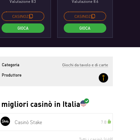
Valutazione 8.3
Valutazione 8.6
CASINOZ
CASINOZ
GIOCA
GIOCA
Categoria
Giochi da tavolo e di carte
Produttore
I migliori casinò in Italia
Casinò Stake
7.8
Tutti i casinò
(469)