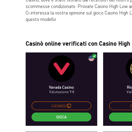
scommesse condizionate. Provate Casino High Low an
Ci interessa la vostra opinione sul gioco Casino High 
questo modello.
Casinò online verificati con Casino Hig
Vavada Casino
Ri
Valutazione 9.8
Val
CASINOZ
C
GIOCA