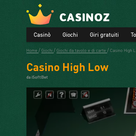
Casinò
Giochi
Giri gratuiti
To
Home
Giochi
Giochi da tavolo e di carte
Casino High 
Casino High Low
da iSoftBet