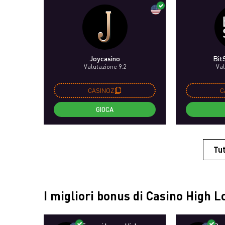
Joycasino
Bit
Valutazione 9.2
Val
CASINOZ
C
GIOCA
Tut
I migliori bonus di Casino High 