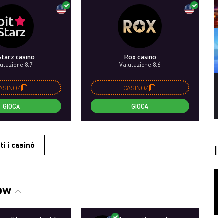
Starz casino
Rox casino
utazione 8.7
Valutazione 8.6
ASINOZ
CASINOZ
GIOCA
GIOCA
ti i casinò
Low