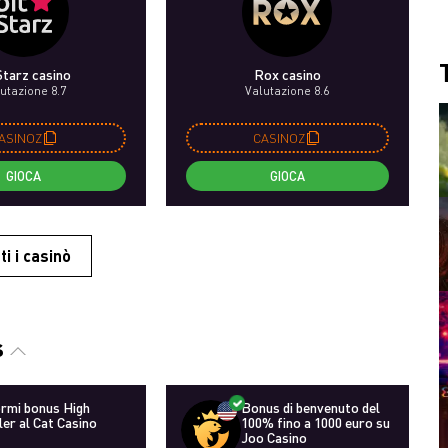
Starz casino
Rox casino
utazione 8.7
Valutazione 8.6
ASINOZ
CASINOZ
GIOCA
GIOCA
ti i casinò
s
rmi bonus High
Bonus di benvenuto del
ler al Cat Casino
100% fino a 1000 euro su
Joo Casino