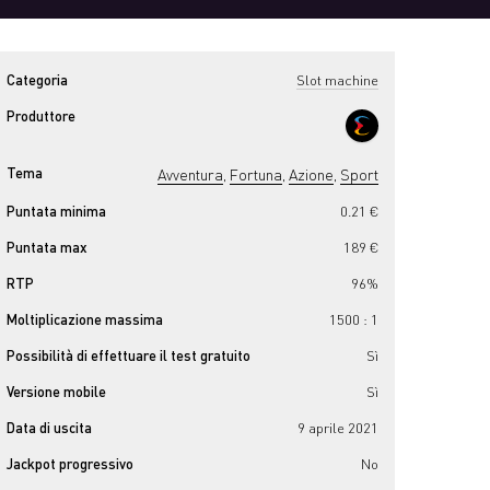
Categoria
Slot machine
Produttore
Tema
Avventura
Fortuna
Azione
Sport
,
,
,
Puntata minima
0.21 €
Puntata max
189 €
RTP
96%
Moltiplicazione massima
1500 : 1
Possibilità di effettuare il test gratuito
Sì
Versione mobile
Sì
Data di uscita
9 aprile 2021
Jackpot progressivo
No