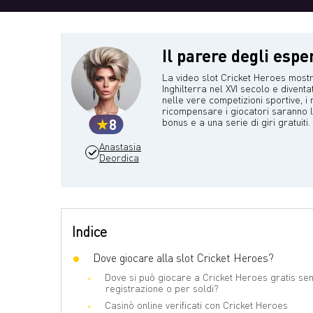
Il parere degli espe
La video slot Cricket Heroes mostre
Inghilterra nel XVI secolo e diven
nelle vere competizioni sportive, i 
ricompensare i giocatori saranno le 
8
bonus e a una serie di giri gratuiti.
Anastasia
Deordica
Indice
Dove giocare alla slot Cricket Heroes?
Dove si può giocare a Cricket Heroes gratis senza
registrazione o per soldi?
Casinò online verificati con Cricket Heroes