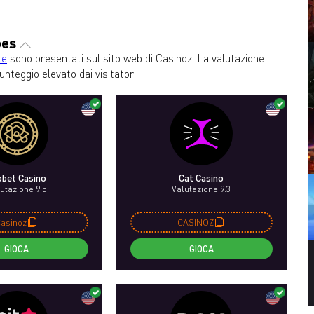
roes
le
sono presentati sul sito web di Casinoz. La valutazione
nteggio elevato dai visitatori.
obet Casino
Cat Casino
utazione 9.5
Valutazione 9.3
asinoz
CASINOZ
GIOCA
GIOCA