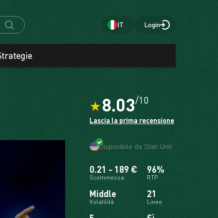
IT
Login
Strategie
8.03
/10
Lascia la prima recensione
Disponibile da Stati Uniti
0.21 - 189 €
96%
Scommessa
RTP
Middle
21
Volatilità
Linee