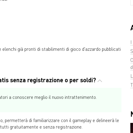
I
e elenchi già pronti di stabilimenti di gioco d'azzardo pubblicati
S
C
d
L
atis senza registrazione o per soldi?
T
atori a conoscere meglio il nuovo intrattenimento.
o, permetterà di familiarizzare con il gameplay e delineerà le
r tutti gratuitamente e senza registrazione.