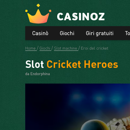
Casinò
Giochi
Giri gratuiti
To
Home
Giochi
Slot machine
Eroi del cricket
Slot
Cricket Heroes
da Endorphina