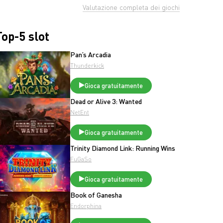
Valutazione completa dei giochi
Top-5 slot
Pan’s Arcadia
Thunderkick
Gioca gratuitamente
Dead or Alive 3: Wanted
NetEnt
Gioca gratuitamente
Trinity Diamond Link: Running Wins
FuGaSo
Gioca gratuitamente
Book of Ganesha
Endorphina