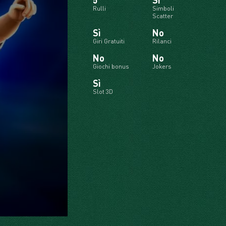
5
Sì
Rulli
Simboli
Scatter
Sì
No
Giri Gratuiti
Rilanci
No
No
Giochi bonus
Jokers
Sì
Slot 3D