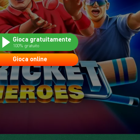
Gioca gratuitamente
100% gratuito
Gioca online